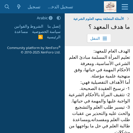
تسجيل الدخول
تسجيل
Arabic
الأسئلة المتعلقة بمعهد العلوم الشرعية
ما هدف المعهد ؟
إتصل بنا
الشروط والقوانين
سياسة الخصوصية
مساعدة
الرئيسية
R
التنقل
S
S
®
Community platform by XenForo
الهدف العام للمعهد:
© 2010-2025 XenForo Ltd.
تعليم المرأة المسلمة مبادئ العلم
الشرعي الأساسية، ومعرفة
الأحكام المهمة في حياتها، وفق
منهجية علمية مؤصلة.
أما الأهداف التفصيلية فهي:
1- ترسيخ العقيدة الصحيحة.
2- تثقيف المرأة بالأحكام الشرعية
الواجبة عليها والمهمة في حياتها.
3- تيسير طلب العلم والتشجيع
والحث عليه والتحذير من عقبات
طلب العلم ومفسداته,ومساعدة
طالبة العلم في حل ما يواجهها من
مشكلات.