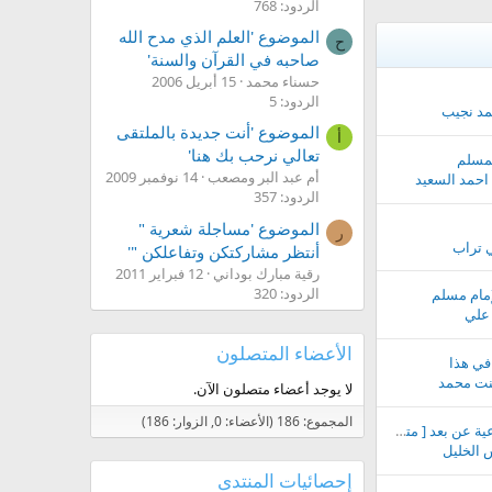
الردود: 768
الموضوع 'العلم الذي مدح الله
ح
صاحبه في القرآن والسنة'
حسناء محمد
15 أبريل 2006
الردود: 5
مد نجيب
الموضوع 'أنت جديدة بالملتقى
أ
تعالي نرحب بك هنا'
لمسلم
أم عبد البر ومصعب
14 نوفمبر 2009
احمد السعيد
الردود: 357
الموضوع 'مساجلة شعرية "
ر
ي تراب
أنتظر مشاركتكن وتفاعلكن "'
رقية مبارك بوداني
12 فبراير 2011
الردود: 320
مام مسلم
علي
الأعضاء المتصلون
في هذا
بنت محمد
لا يوجد أعضاء متصلون الآن.
المجموع: 186 (الأعضاء: 0, الزوار: 186)
اعلانات الدورات الشرعية عن بعد [ متجدد ]..
الخليل
إحصائيات المنتدى