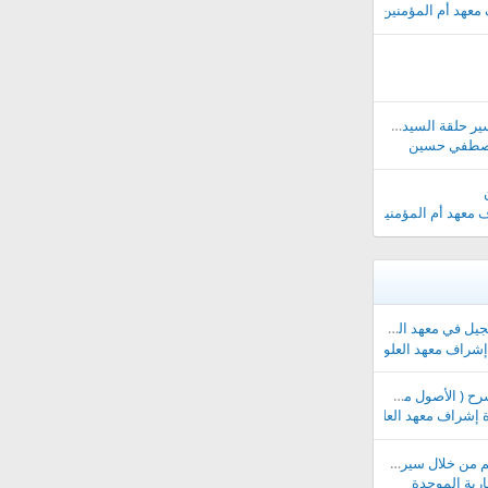
معهد أم المؤمنين خديجة
مجموعة مدارسة التفسير حلقة السيدة خديجة بنت خويلد رضي الله عنها
صطفي حسين
 معهد أم المؤمنين خديجة
شرعية العالمي للفصل الصيفي 1441||
شراف معهد العلوم الشرعية العالمي
|| الدروس الصوتية لشرح ( الأصول من علم الأصول ) لفضيلة الشيخ عمر القثمي- حفظه الله - ||
 إشراف معهد العلوم الشرعية العالمي
🌿๑¤๑آداب طالب العلم من خلال سيرة ابن عباس رضي الله عنه ๑¤๑🌿
ارية الموحدة