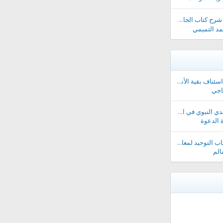
لجامع لفترة مؤقتة ||
مد التميمي
انتهاء مدة الدورة وعن اسئناف بقية الأنشطة بدورة مقبلة..
اجي
صفحة (ملخص دورة الهدي النبوي في الإدارة )
 الدعوة
صفحة مدارسة شرح كتاب التوحيد لمعالي الشيخ صالح آل الشيخ حفظه الله
الم