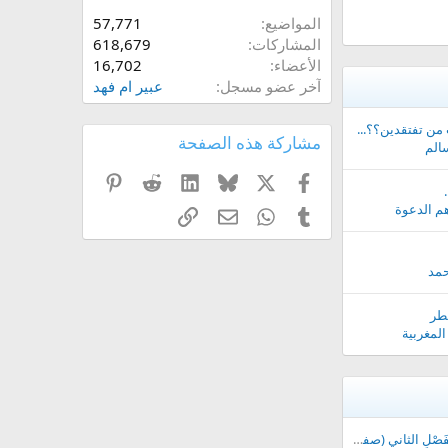
المواضيع
57,771
المشاركات
618,679
الأعضاء
16,702
آخر عضو مسجل
عبير ام فهد
 من تفتقدين؟؟...
مشاركة هذه الصفحة
الم
X
فيسبوك
Bluesky
LinkedIn
Reddit
Pinterest
م الدعوة
Tumblr
WhatsApp
الرابط
البريد الإلكتروني
حمد
فطر
المغربية
انطلاقة الدراسة في الْفَصْلِ الثاني (صفر) للسنة الدراسية 1447- 1448هـ