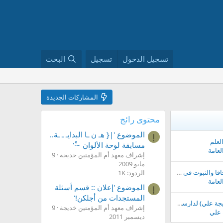
تسجيل الدخول
تسجيل
البحث
المشاركات الجديدة
محتوى رائج
الموضوع '|{ هـ ن ـا البدايـ ـ ـة..
إ
لعلم
مسابقة لوحة الألوان ~ْ'
العامة
إشراف معهد أم المؤمنين خديجة
9
مايو 2009
للتخلص من مشاكل الجافا والثبوت في القاعة
الردود: 1K
العامة
الموضوع 'إعلان :: قسم أسئلة
إ
المستجدات من أجلكن!'
صفحة طالبة العلم (خديجة علي) لدارسة مقرر الدورة
إشراف معهد أم المؤمنين خديجة
9
 علي
ديسمبر 2011