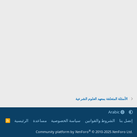
الأسئلة المتعلقة بمعهد العلوم الشرعية
Arabic
إتصل بنا
الشروط والقوانين
سياسة الخصوصية
مساعدة
الرئيسية
R
S
S
®
Community platform by XenForo
© 2010-2025 XenForo Ltd.