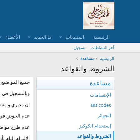
الرئيسية
المنتديات
ما الجديد
الأعضاء
آخر النشاطات
تسجيل
الرئيسية
مساعدة
الشروط والقواعد
مساعدة
جميع المواضيع و
وبالتسجيل في ه
الإبتسامات
إن مديري و مشر
BB codes
الجوائز
عدم الخوض في م
إستخدام الكوكيز
عدم طرح مواضيع
الشروط والقواعد
الالتزام التام بأ