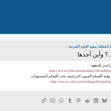
ة المتعلقة بمعهد العلوم الشرعية
 ؟ وأين أجدها
راسي للمعهد :
http://www.t-elm.net/moltaqa/showthr
 وفيه أقسام المتون الدراسية تحت أقسام المستويات.
http://www.t-elm.net/moltaqa/forumdi
ك
Bluesky
LinkedIn
Reddit
Pinterest
Tumblr
WhatsApp
الرابط
البريد الإلكتروني