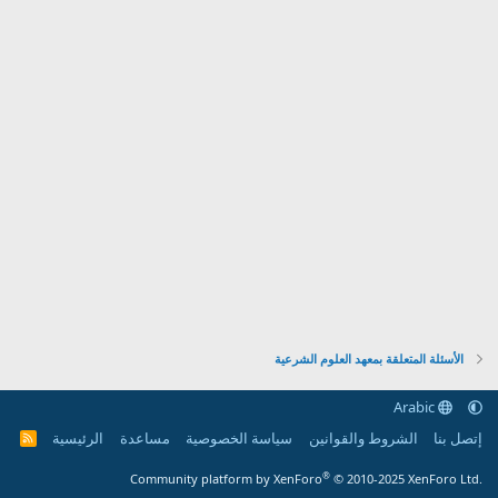
الأسئلة المتعلقة بمعهد العلوم الشرعية
Arabic
إتصل بنا
الشروط والقوانين
سياسة الخصوصية
مساعدة
الرئيسية
R
S
S
®
Community platform by XenForo
© 2010-2025 XenForo Ltd.