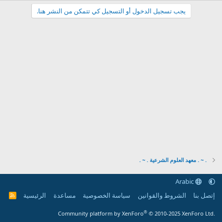
يجب تسجيل الدخول أو التسجيل كي تتمكن من النشر هنا.
. ~ . معهد العلوم الشرعية . ~ .
Arabic
إتصل بنا
الشروط والقوانين
سياسة الخصوصية
مساعدة
الرئيسية
R
S
S
®
Community platform by XenForo
© 2010-2025 XenForo Ltd.