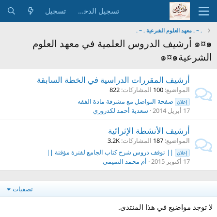
تسجيل الدخول
تسجيل
. ~ . معهد العلوم الشرعية . ~ .
๑¤๑ أرشيف الدروس العلمية في معهد العلوم
الشرعية๑¤๑
أرشيف المقررات الدراسية في الخطة السابقة
المواضيع
100
المشاركات
822
صفحة التواصل مع مشرفة مادة الفقه
إعلان
17 أبريل 2014
سعدية أحمد لكدروري
أرشيف الأنشطة الإثرائية
المواضيع
187
المشاركات
3.2K
|| توقف دروس شرح كتاب الجامع لفترة مؤقتة ||
إعلان
17 أكتوبر 2015
أم محمد التميمي
تصفيات
لا توجد مواضيع في هذا المنتدى.