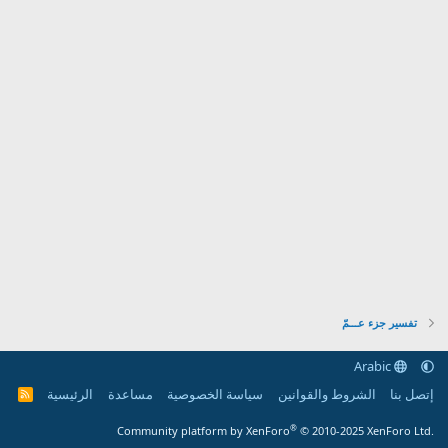
تفسير جزء عـــمّ
Arabic
إتصل بنا
الشروط والقوانين
سياسة الخصوصية
مساعدة
الرئيسية
R
S
S
®
Community platform by XenForo
© 2010-2025 XenForo Ltd.