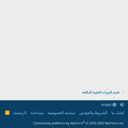
قسم الدورات العلمية المكثفة
Arabic
إتصل بنا
الشروط والقوانين
سياسة الخصوصية
مساعدة
الرئيسية
R
S
S
®
Community platform by XenForo
© 2010-2025 XenForo Ltd.