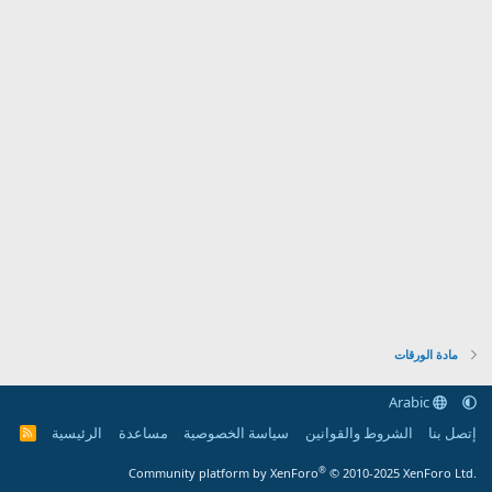
مادة الورقات
Arabic
إتصل بنا
الشروط والقوانين
سياسة الخصوصية
مساعدة
الرئيسية
R
S
S
®
Community platform by XenForo
© 2010-2025 XenForo Ltd.