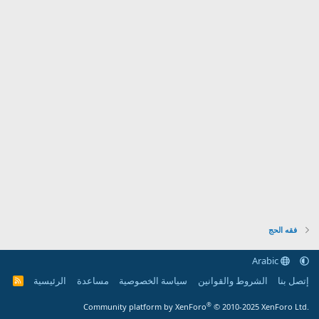
فقه الحج
Arabic
إتصل بنا
الشروط والقوانين
سياسة الخصوصية
مساعدة
الرئيسية
R
S
S
®
Community platform by XenForo
© 2010-2025 XenForo Ltd.