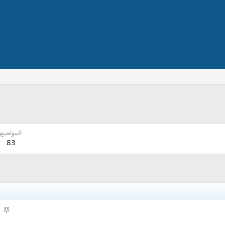
المواضيع
83
م
ث