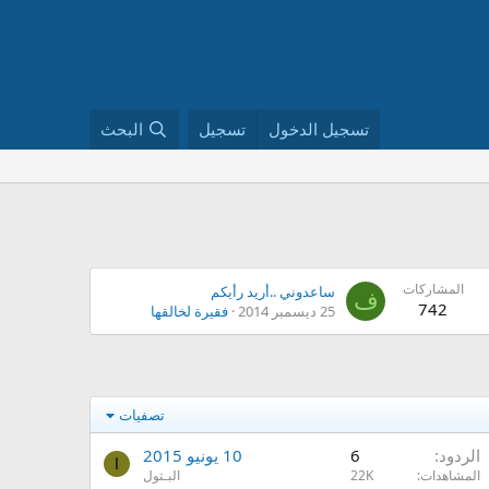
تسجيل الدخول
تسجيل
البحث
المشاركات
ساعدوني ..أريد رأيكم
ف
742
25 ديسمبر 2014
فقيرة لخالقها
تصفيات
الردود
6
10 يونيو 2015
ا
المشاهدات
22K
البـتول