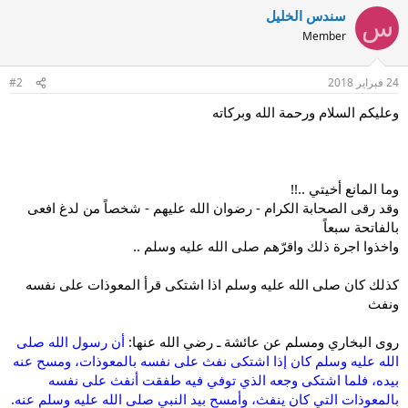
سندس الخليل
س
Member
24 فبراير 2018
#2
وعليكم السلام ورحمة الله وبركاته
وما المانع أخيتي ..!!
وقد رقى الصحابة الكرام - رضوان الله عليهم - شخصاً من لدغ افعى
بالفاتحة سبعاً
واخذوا اجرة ذلك واقرّهم صلى الله عليه وسلم ..
كذلك كان صلى الله عليه وسلم اذا اشتكى قرأ المعوذات على نفسه
ونفث
روى البخاري ومسلم عن عائشة ـ رضي الله عنها:
أن رسول الله صلى
الله عليه وسلم كان إذا اشتكى نفث على نفسه بالمعوذات، ومسح عنه
بيده، فلما اشتكى وجعه الذي توفي فيه طفقت أنفث على نفسه
بالمعوذات التي كان ينفث، وأمسح بيد النبي صلى الله عليه وسلم عنه.