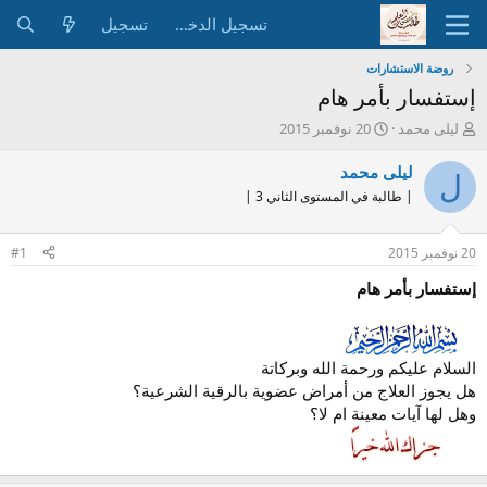
تسجيل الدخول
تسجيل
روضة الاستشارات
إستفسار بأمر هام
ب
ت
ليلى محمد
20 نوفمبر 2015
ا
ا
د
ر
ليلى محمد
ل
ئ
ي
| طالبة في المستوى الثاني 3 |
ا
خ
ل
ا
م
ل
20 نوفمبر 2015
#1
و
ب
ض
د
إستفسار بأمر هام
و
ء
ع
السلام عليكم ورحمة الله وبركاتة
هل يجوز العلاج من أمراض عضوية بالرقية الشرعية؟
وهل لها آيات معينة ام لا؟