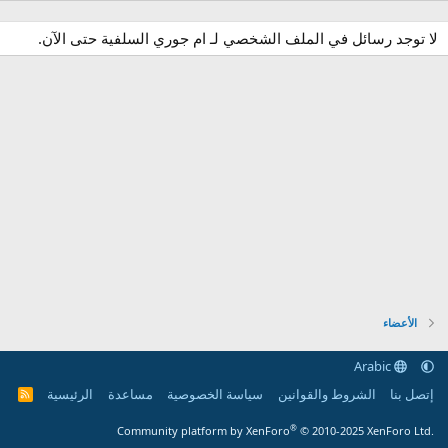
لا توجد رسائل في الملف الشخصي لـ ام جوري السلفية حتى الآن.
الأعضاء
Arabic
إتصل بنا
الشروط والقوانين
سياسة الخصوصية
مساعدة
الرئيسية
R
S
S
®
Community platform by XenForo
© 2010-2025 XenForo Ltd.