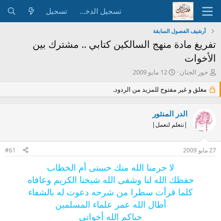
تسجيل الدخول
تسجيل
أرشيف الفصول السابقة
تفريغ مادة منهج السالكين كتابي .. مشترك بين
الأخوات
ب
ت
حور الجنان
12 مايو 2009
ا
ا
د
ر
مغلق و غير مفتوح للمزيد من الردود.
ئ
ي
ا
خ
الدر المنثور
ل
ا
م
ل
|نتعلم لنعمل|
و
ب
ض
د
27 مايو 2009
#61
و
ء
ع
لا حرمنا الله منك حبيبتى أم الخطاب
حفظك الله لنا وشفى الله شيخنا الكريم وعافاه
كلما قرأت سطرا من شرحه دعوت له بالشفاء
أطال الله عمر علماء المسلمين
حياكم الله أخواتى