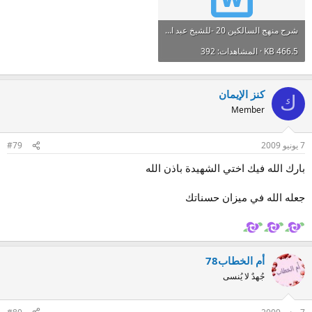
شرح منهج السالكين 20 -للشيخ عبد الله بن الجبرين.doc
466.5 KB · المشاهدات: 392
كنز الإيمان
ك
Member
7 يونيو 2009
#79
بارك الله فيك اختي الشهيدة باذن الله
جعله الله في ميزان حسناتك
أم الخطاب78
جُهدٌ لا يُنسى