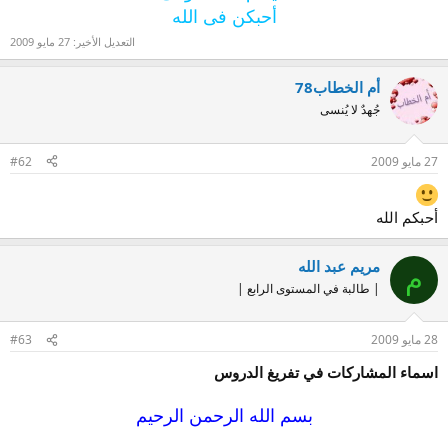
أحبكن فى الله
التعديل الأخير:
27 مايو 2009
أم الخطاب78
جُهدٌ لا يُنسى
27 مايو 2009
#62
أحبكم الله
مريم عبد الله
م
| طالبة في المستوى الرابع |
28 مايو 2009
#63
اسماء المشاركات في تفريغ الدروس
بسم الله الرحمن الرحيم