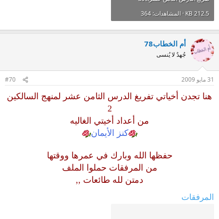
212.5 KB · المشاهدات: 364
أم الخطاب78
جُهدٌ لا يُنسى
31 مايو 2009
#70
هنا تجدن أخياتي تفريغ الدرس الثامن عشر لمنهج السالكين
2
من أعداد أخيتي الغاليه
كنز الأيمان
حفظها الله وبارك في عمرها ووقتها
من المرفقات حملوا الملف
دمتن لله طائعات ,,
المرفقات