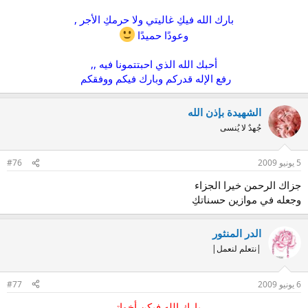
بارك الله فيكِ غاليتي ولا حرمكِ الأجر ,
وعودًا حميدًا
أحبك الله الذي احبتتمونا فيه ,,
رفع الإله قدركم وبارك فيكم ووفقكم
الشهيدة بإذن الله
جُهدٌ لا يُنسى
5 يونيو 2009
#76
جزاك الرحمن خيرا الجزاء
وجعله في موازين حسناتكِ
الدر المنثور
|نتعلم لنعمل|
6 يونيو 2009
#77
بارك الله فيكن أخواتى