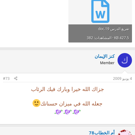
تفريغ الدرس 19.doc
427.5 KB · المشاهدات: 382
كنز الإيمان
ك
Member
4 يونيو 2009
#73
جزاك الله خيرا وبارك فيك الرئاب
جعله الله في ميزان حسناتك
أم الخطاب78