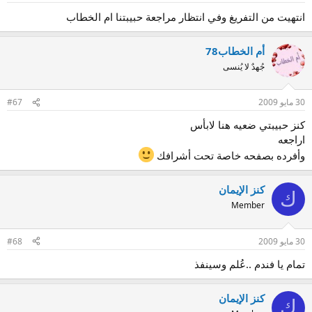
انتهيت من التفريغ وفي انتظار مراجعة حبيبتنا ام الخطاب
أم الخطاب78
جُهدٌ لا يُنسى
30 مايو 2009
#67
كنز حبيبتي ضعيه هنا لابأس
اراجعه
وأفرده بصفحه خاصة تحت أشرافك
كنز الإيمان
ك
Member
30 مايو 2009
#68
تمام يا فندم ..عُلم وسينفذ
كنز الإيمان
ك