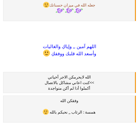
جعله الله في ميزان حسناتك
اللهم آمين ,, وإياكِ والغاليات
وأسعد الله قلبك ووفقكِ
الله لايحرمكن الاجر أخياتي
>>كنت اعاني مشاكل بالاتصال
أكملوا أذا لم أكن متواجدة
وفقكن الله​
همسة : الرئاب ,, نحبكم بالله