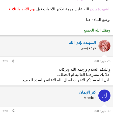
للشريط المطلوب
الشهيدة بإذن
الله عليكِ مهمة تذكير الأخوات قبل
يوم الأحد والثلاثاء
ثم نقص المذكور بالشريط بالضبط ونلصقه في ملف
بوضع المادة هنا
وررد
وفقك الله الجميع
ثم نعرضه على مشرفتنا الفاضلة ام الخطاب
الشهيدة بإذن الله
جُهدٌ لا يُنسى
ملاحظة :
28 مايو 2009
#65
هو منسق فقط أحرصي على تتبع الشرح جيدًا
وعليكم السلام ورحمه الله وبركاته
أهلا بك مشرفتنا الغاليه ام الخطاب
باذن الله سأذكر الاخوات اسال الله الاعانه والسدد للجميع
وفقكن الله وسددكن
كنز الإيمان
ك
Member
30 مايو 2009
#66