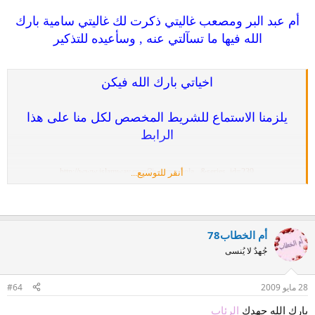
أم عبد البر ومصعب غاليتي ذكرت لك غاليتي سامية بارك
الله فيها ما تسآلتي عنه , وسأعيده للتذكير
اخياتي بارك الله فيكن
يلزمنا الاستماع للشريط المخصص لكل منا على هذا
الرابط
http://www.islamway.com/?iw_s=schola...&series_id=239
أنقر للتوسيع...
نقوم بتحميل الشريط ثم نفتح الرابط الآتي ,, وسوف
نجد المادة مكتوبه ومنسقه
أم الخطاب78
جُهدٌ لا يُنسى
http://www.taimiah.org/tree.asp?t=book09&pid=1
28 مايو 2009
#64
بارك الله جهدك
الرئاب
كل ما علينا متابعة الشرح المكتوب أثناء الاستماع