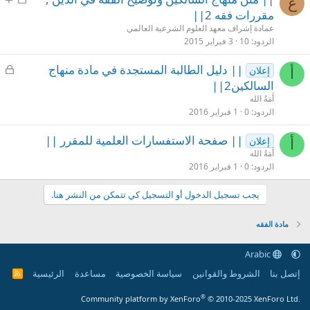
ع
غ
ث
مقررات فقه 2||
ل
ب
عمادة إشراف معهد العلوم الشرعية العالمي
ق
ت
الردود
10
3 فبراير 2015
م
|| دليل الطالبة المستجدة في مادة منهاج
إعلان
أ
غ
السالكين2||
ل
أَمَةُ الله
ق
الردود
0
1 فبراير 2016
|| صفحة الاستفسارات العلمية للمقرر ||
إعلان
أ
أَمَةُ الله
الردود
0
1 فبراير 2016
يجب تسجيل الدخول أو التسجيل كي تتمكن من النشر هنا.
مادة الفقه
Arabic
إتصل بنا
الشروط والقوانين
سياسة الخصوصية
مساعدة
الرئيسية
R
S
S
®
Community platform by XenForo
© 2010-2025 XenForo Ltd.