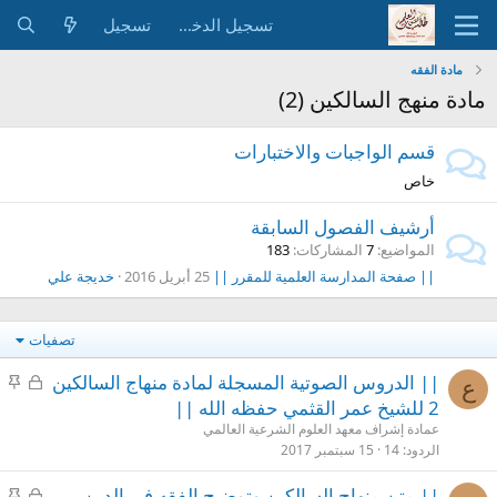
تسجيل الدخول
تسجيل
مادة الفقه
مادة منهج السالكين (2)
قسم الواجبات والاختبارات
خاص
أرشيف الفصول السابقة
المواضيع
7
المشاركات
183
|| صفحة المدارسة العلمية للمقرر ||
25 أبريل 2016
خديجة علي
تصفيات
م
م
|| الدروس الصوتية المسجلة لمادة منهاج السالكين
ع
غ
ث
2 للشيخ عمر القثمي حفظه الله ||
ل
ب
عمادة إشراف معهد العلوم الشرعية العالمي
ق
ت
الردود
14
15 سبتمبر 2017
م
م
|| متن منهاج السالكين وتوضيح الفقه في الدين ,