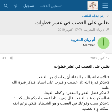
تسجيل الدخول
تسجيل
ركن زهرات الملتقى
تغلبي على الغضب في عشر خطوات
ب
ت
أم ريان المغربية
17 أكتوبر 2019
ا
ا
د
ر
أم ريان المغربية
أ
ئ
ي
Member
ا
خ
ل
ا
م
ل
17 أكتوبر 2019
#1
و
ب
ض
د
تغلبي على الغضب في عشر خطوات
و
ء
ع
1-الاستعانة بالله و الدعاء أن يخلصك من الغضب.
2-تذكر قدرة الله :اذا غضبت و قدرت على انسان فتذكر قدرة الله
عليك.
3-تذكر فضل الغفو و المغفرة و كظم الغيظ.
4-السكوت عند الغضب،قال (ص) : "اذا غضب احدكم فليسكت."
5-تذكر سبب وقوعك في الغضب و هو الشيطان.فلكي ترغم انفه
اسكت و لا تغضب.