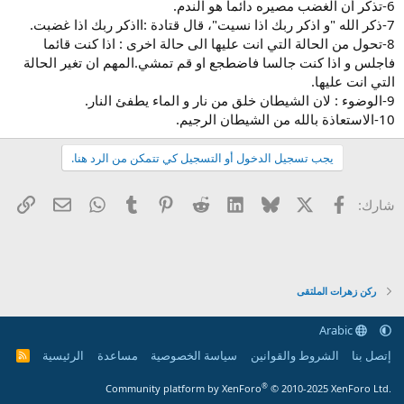
6-تذكر أن الغضب مصيره دائما هو الندم.
7-ذكر الله "و اذكر ربك اذا نسيت"، قال قتادة :ااذكر ربك اذا غضبت.
8-تحول من الحالة التي انت عليها الى حالة اخرى : اذا كنت قائما
فاجلس و اذا كنت جالسا فاضطجع او قم تمشي.المهم ان تغير الحالة
التي انت عليها.
9-الوضوء : لان الشيطان خلق من نار و الماء يطفئ النار.
10-الاستعاذة بالله من الشيطان الرجيم.
يجب تسجيل الدخول أو التسجيل كي تتمكن من الرد هنا.
X
فيسبوك
Bluesky
LinkedIn
Reddit
Pinterest
Tumblr
WhatsApp
الرا
البريد الإل
شارك:
ركن زهرات الملتقى
Arabic
إتصل بنا
الشروط والقوانين
سياسة الخصوصية
مساعدة
الرئيسية
R
S
S
®
Community platform by XenForo
© 2010-2025 XenForo Ltd.