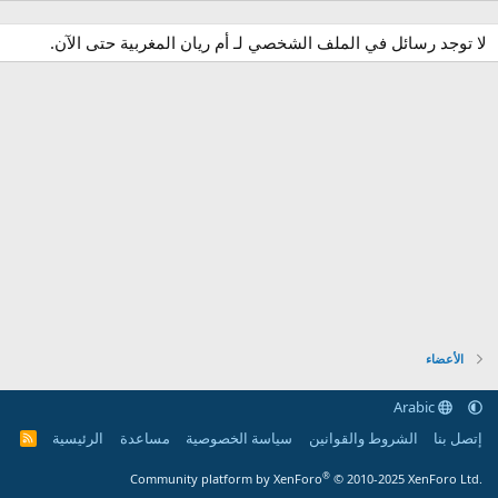
لا توجد رسائل في الملف الشخصي لـ أم ريان المغربية حتى الآن.
الأعضاء
Arabic
إتصل بنا
الشروط والقوانين
سياسة الخصوصية
مساعدة
الرئيسية
R
S
S
®
Community platform by XenForo
© 2010-2025 XenForo Ltd.