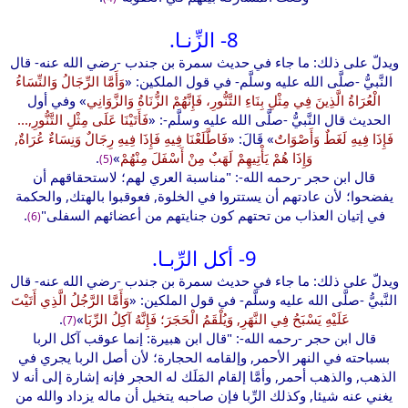
8- الزِّنـا.
ويدلّ على ذلك: ما جاء في حديث سمرة بن جندب -رضي الله عنه- قال
النَّبيُّ -صلَّى الله عليه وسلَّم- في قول الملكين: «
وَأَمَّا الرِّجَالُ وَالنِّسَاءُ
الْعُرَاةُ الَّذِينَ فِي مِثْلِ بِنَاءِ التَّنُّورِ، فَإِنَّهُمْ الزُّنَاةُ وَالزَّوَانِي
» وفي أول
الحديث قال النَّبيُّ -صلَّى الله عليه وسلَّم-: «
فَأَتَيْنَا عَلَى مِثْلِ التَّنُّورِ,...
فَإِذَا فِيهِ لَغَطٌ وَأَصْوَاتٌ
» قَالَ: «
فَاطَّلَعْنَا فِيهِ فَإِذَا فِيهِ رِجَالٌ وَنِسَاءٌ عُرَاةٌ,
وَإِذَا هُمْ يَأْتِيهِمْ لَهَبٌ مِنْ أَسْفَلَ مِنْهُمْ
»
.
(5)
قال ابن حجر -رحمه الله-: "مناسبة العري لهم؛ لاستحقاقهم أن
يفضحوا؛ لأن عادتهم أن يستتروا في الخلوة, فعوقبوا بالهتك, والحكمة
في إتيان العذاب من تحتهم كون جنايتهم من أعضائهم السفلى"
.
(6)
9- أكل الرِّبـا.
ويدلّ على ذلك: ما جاء في حديث سمرة بن جندب -رضي الله عنه- قال
النَّبيُّ -صلَّى الله عليه وسلَّم- في قول الملكين: «
وَأَمَّا الرَّجُلُ الَّذِي أَتَيْتَ
عَلَيْهِ يَسْبَحُ فِي النَّهَرِ, وَيُلْقَمُ الْحَجَرَ؛ فَإِنَّهُ آكِلُ الرِّبَا
»
.
(7)
قال ابن حجر -رحمه الله-: "قال ابن هبيرة: إنما عوقب آكل الربا
بسباحته في النهر الأحمر, وإلقامه الحجارة؛ لأن أصل الربا يجري في
الذهب, والذهب أحمر, وأمَّا إلقام المَلَك له الحجر فإنه إشارة إلى أنه لا
يغني عنه شيئا, وكذلك الرِّبا فإن صاحبه يتخيل أن ماله يزداد والله من