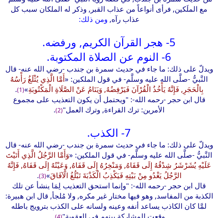
مع الملَكين, فرأى أنواعاً من عذاب القبر, وذكر له الملكان سبب كل
عذاب رآه,
ومن ذلك:
5- هجر القرآن الكريم, ورفضه.
6- النوم عن الصلاة المكتوبة.
ويدلّ على ذلك: ما جاء في حديث سمرة بن جندب -رضي الله عنه- قال
النَّبيُّ -صلَّى الله عليه وسلَّم- في قول الملكين: «
أَمَّا الَّذِي يُثْلَغُ رَأْسُهُ
بِالْحَجَرِ, فَإِنَّهُ يَأْخُذُ الْقُرْآنَ فَيَرْفِضُهُ, وَيَنَامُ عَنْ الصَّلَاةِ الْمَكْتُوبَةِ
»
.
(1)
قال ابن حجر -رحمه الله-: "ويحتمل أن يكون التعذيب على مجموع
الأمرين: ترك القراءة, وترك العمل"
.
(2)
7- الكذب.
ويدلّ على ذلك: ما جاء في حديث سمرة بن جندب -رضي الله عنه- قال
النَّبيُّ -صلَّى الله عليه وسلَّم- في قول الملكين: «
وَأَمَّا الرَّجُلُ الَّذِي أَتَيْتَ
عَلَيْهِ يُشَرْشَرُ شِدْقُهُ إِلَى قَفَاهُ, وَمَنْخِرُهُ إِلَى قَفَاهُ, وَعَيْنُهُ إِلَى قَفَاهُ, فَإِنَّهُ
الرَّجُلُ يَغْدُو مِنْ بَيْتِهِ فَيَكْذِبُ الْكَذْبَةَ تَبْلُغُ الْآفَاقَ
»
.
(3)
قال ابن حجر -رحمه الله-: "وإنما استحق التعذيب لِمَا ينشأ عن تلك
الكذبة من المفاسد, وهو فيها مختار غير مكره, ولا مُلجأ, قال ابن هبيرة:
لمَّا كان الكاذب يساعد أنفه وعينه ولسانه على الكذب بترويج باطله
وقعت المشاركة بينهم في العقوبة"
.
(4)