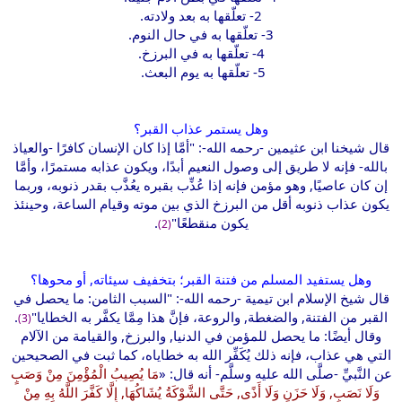
2- تعلّقها به بعد ولادته.
3- تعلّقها به في حال النوم.
4- تعلّقها به في البرزخ.
5- تعلّقها به يوم البعث.
وهل يستمر عذاب القبر؟
قال شيخنا ابن عثيمين -رحمه الله-: "أمَّا إذا كان الإنسان كافرًا -والعياذ
بالله- فإنه لا طريق إلى وصول النعيم أبدًا، ويكون عذابه مستمرًا، وأمَّا
إن كان عاصيًا, وهو مؤمن فإنه إذا عُذِّب بقبره يعُذَّب بقدر ذنوبه، وربما
يكون عذاب ذنوبه أقل من البرزخ الذي بين موته وقيام الساعة، وحينئذ
يكون منقطعًا"
.
(2)
وهل يستفيد المسلم من فتنة القبر؛ بتخفيف سيئاته, أو محوها؟
قال شيخ الإسلام ابن تيمية -رحمه الله-: "السبب الثامن: ما يحصل في
القبر من الفتنة, والضغطة, والروعة، فإنَّ هذا مِمَّا يكفَّر به الخطايا"
.
(3)
وقال أيضًا: ما يحصل للمؤمن في الدنيا, والبرزخ, والقيامة من الآلام
التي هي عذاب، فإنه ذلك يُكَفِّر الله به خطاياه، كما ثبت في الصحيحين
عن النَّبيِّ -صلَّى الله عليه وسلَّم- أنه قال: «
مَا يُصِيبُ الْمُؤْمِنَ مِنْ وَصَبٍ
وَلَا نَصَبٍ, وَلَا حَزَنٍ وَلَا أَذًى, حَتَّى الشَّوْكَةُ يُشَاكُهَا, إِلَّا كَفَّرَ اللَّهُ بِهِ مِنْ