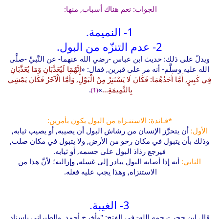
الجواب: نعم هناك أسباب, منها:
1- النميمة.
2- عدم التنزّه من البول.
ويدلّ على ذلك: حديث ابن عباس -رضي الله عنهما- عن النَّبيِّ -صلَّى
الله عليه وسلَّم- أنه مر على قبرين, فقال: «
إِنَّهُمَا لَيُعَذَّبَانِ وَمَا يُعَذَّبَانِ
فِي كَبِيرٍ, أَمَّا أَحَدُهُمَا: فَكَانَ لَا يَسْتَتِرُ مِنْ الْبَوْلِ, وَأَمَّا الْآخَرُ فَكَانَ يَمْشِي
بِالنَّمِيمَةِ...
»
.
(1)
*فـائدة: الاستنـزاه من البول يكون بأمرين:
الأول:
أن يتحرَّز الإنسان من رشاش البول أن يصيبه, أو يصيب ثيابه,
وذلك بأن يتبول في مكان رخو من الأرض, ولا يتبول في مكان صلب,
فيرجع رذاذ البول على جسمه, أو ثيابه.
الثاني:
أنه إذا أصابه البول يبادر إلى غسله, وإزالته؛ لأنَّ هذا من
الاستنزاه, وهذا يجب عليه فعله.
3- الغيبة.
قال ابن حجر -رحمه الله- في الفتح: "وأخرج أحمد, والطبراني بإسناد