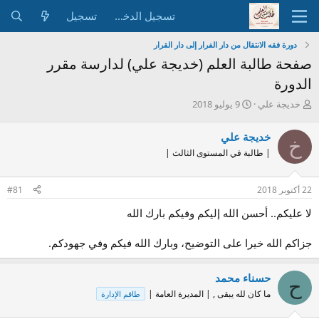
تسجيل الدخول
تسجيل
دورة فقه الانتقال من دار الفرار إلى دار القرار
صفحة طالبة العلم (خديجة علي) لدارسة مقرر
الدورة
ب
ت
خديجة علي
9 يوليو 2018
ا
ا
د
ر
خديجة علي
خ
ئ
ي
| طالبة في المستوى الثالث |
ا
خ
ل
ا
م
ل
22 أكتوبر 2018
#81
و
ب
ض
د
ﻻ عليكم.. أحسن الله إليكم وفيكم بارك الله
و
ء
ع
جزاكم الله خيرا على التوضيح، وبارك الله فيكم وفي جهودكم.
حسناء محمد
ح
ما كان لله يبقى , | المديرة العامة |
طاقم الإدارة