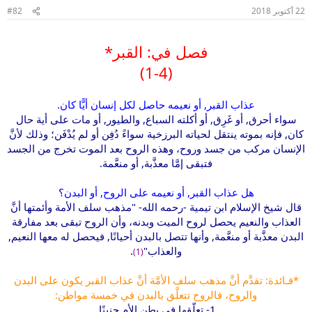
22 أكتوبر 2018
#82
فصل في: القبر*
(1-4)
عذاب القبر, أو نعيمه حاصل لكل إنسان أيًّا كان.
سواء أحرق, أو غَرِق, أو أكلته السباع, والطيور, أو مات على أية حال
كان, فإنه بموته ينتقل لحياته البرزخية سواءً دُفِن أو لم يُدْفَن؛ وذلك لأنَّ
الإنسان مركب من جسد وروح، وهذه الروح بعد الموت تخرج من الجسد
فتبقى إمَّا معذَّبة, أو منعَّمة.
هل عذاب القبر, أو نعيمه على الروح, أو البدن؟
قال شيخ الإسلام ابن تيمية -رحمه الله- "مذهب سلف الأمة وأئمتها أنَّ
العذاب والنعيم يحصل لروح الميت وبدنه، وأن الروح تبقى بعد مفارقة
البدن معذَّبة أو منعَّمة, وأنها تتصل بالبدن أحيانًا, فيحصل له معها النعيم,
والعذاب"
.
(1)
*فـائدة: تقدَّم أنَّ مذهب سلف الأمَّة أنَّ عذاب القبر يكون على البدن
والروح، فالروح تتعلَّق بالبدن في خمسة مواطن:
1- تعلّقها في بطن الأم جنينًا.