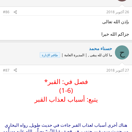
26 أكتوبر 2018
#86
بإذن الله تعالى
جزاكم الله خيرا
حسناء محمد
ح
ما كان لله يبقى , | المديرة العامة |
طاقم الإدارة
27 أكتوبر 2018
#87
فصل في: القبر*
(1-6)
يتبع: أسباب لعذاب القبر
هناك أخرى أسباب لعذاب القبر جاءت في حديث طويل, رواه البخاري
من حديث سمرة بن جندب, في قصة رؤيا النَّبيّ -صلَّى الله عليه وسلَّم-