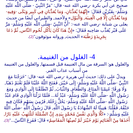
صحيح عن أبي بكرة -رضي الله عنه- قال: "مَرَّ النَّبِيّ - صَلَّى اللَّه عَلَيْهِ
وَسَلَّمَ- بِقَبْرَيْنِ فَقَالَ: «
إِنَّهُمَا يُعَذَّبَانِ، وَمَا يُعَذَّبَانِ فِي كَبِير وَبَكَى -وَفِيهِ-
وَمَا يُعَذَّبَانِ إِلَّا فِي الْغِيبَة, وَالْبَوْل
» ولأحمد, والطبراني أيضًا من حديث
يعلى بن شبابة -رضي الله عنه-: "أَنَّ النَّبِيّ -صَلَّى اللَّه عَلَيْهِ وَسَلَّمَ- مَرَّ
عَلَى قَبْر يُعَذَّب صَاحِبه فَقَالَ: «
إِنَّ هَذَا كَانَ يَأْكُل لُحُوم النَّاس, ثُمَّ دَعَا
بِجَرِيدَةٍ رَطْبَة
» الحديث, ورواته موثوقون"
.
(2)
4- الغلول من الغنيمة.
والغلول هو: السرقة من مال الغنيمة قبل قسمتها, والغلول من الغنيمة
من أسباب عذاب القبر.
ويدلّ على ذلك: حديث أبي هريرة -رضي الله عنه- قال: "خَرَجْنَا مَعَ
النَّبِيِّ -صَلَّى اللَّهُ عَلَيْهِ وَسَلَّمَ- إِلَى خَيْبَرَ, فَفَتَحَ اللَّهُ عَلَيْنَا فَلَمْ نَغْنَمْ ذَهَبًا,
وَلَا وَرِقًا؛ غَنِمْنَا الْمَتَاعَ, وَالطَّعَامَ, وَالثِّيَابَ, ثُمَّ انْطَلَقْنَا إِلَى الْوَادِي وَمَعَ
رَسُولِ اللَّهِ -صَلَّى اللَّهُ عَلَيْهِ وَسَلَّمَ- عَبْدٌ لَهُ... فَلَمَّا نَزَلْنَا الْوَادِي قَامَ عَبْدُ
رَسُولِ اللَّهِ -صَلَّى اللَّهُ عَلَيْهِ وَسَلَّمَ- يَحُلُّ رَحْلَهُ, فَرُمِيَ بِسَهْمٍ فَكَانَ فِيهِ
حَتْفُهُ, فَقُلْنَا: هَنِيئًا لَهُ الشَّهَادَةُ يَا رَسُولَ اللَّهِ, قَالَ رَسُولُ اللَّهِ -صَلَّى اللَّهُ
عَلَيْهِ وَسَلَّمَ-: «
كَلَّا وَالَّذِي نَفْسُ مُحَمَّدٍ بِيَدِهِ, إِنَّ الشَّمْلَةَ لَتَلْتَهِبُ عَلَيْهِ نَارًا,
أَخَذَهَا مِنْ الْغَنَائِمِ يَوْمَ خَيْبَرَ لَمْ تُصِبْهَا الْمَقَاسِمُ
» قَالَ: فَفَزِعَ النَّاسُ..."
.
(3)