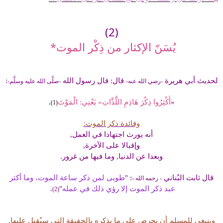
(2)
يُسَنّ الإكثار من ذِكْر الموت*
لحديث أبي هريرة
قال: قال رسول الله
:
-رضي الله عنه-
-صلَّى الله عليه وسلَّم-
«
أَكْثِرُوا ذِكْرَ هَاذِمِ اللَّذَّاتِ» يَعْنِي: الْمَوْتَ
.
(1)
وفائدة ذكر الموت:
أنه يورث اجتهادا في العمل,
وإقبالا على الآخرة,
وبعدا عن الدنيا, وما فيها من غرور.
قال ثابت البُناني
: "
طوبى لمن ذكر ساعة الموت، وما أكثر
- رحمه الله -
عبد ذكر الموت إلا رؤي ذلك في عمله
"
.
(2)
وينبغي للمسلم أن يحرص على ما يذكره بالحقيقة التي سيُقبل عليها,