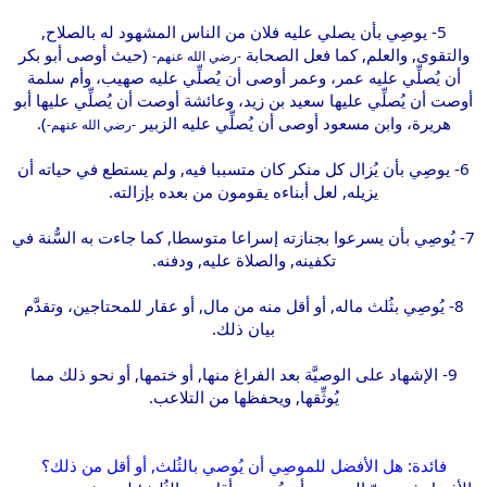
5- يوصِي بأن يصلي عليه فلان من الناس المشهود له بالصلاح,
والتقوى, والعلم, كما فعل الصحابة
(حيث أوصى أبو بكر
-رضي الله عنهم-
أن يُصلِّي عليه عمر، وعمر أوصى أن يُصلِّي عليه صهيب، وأم سلمة
أوصت أن يُصلِّي عليها سعيد بن زيد، وعائشة أوصت أن يُصلِّي عليها أبو
هريرة، وابن مسعود أوصى أن يُصلِّي عليه الزبير
).
-رضي الله عنهم-
6- يوصِي بأن يُزال كل منكر كان متسببا فيه, ولم يستطع في حياته أن
يزيله, لعل أبناءه يقومون من بعده بإزالته.
7- يُوصِي بأن يسرعوا بجنازته إسراعا متوسطا, كما جاءت به السُّنة في
تكفينه, والصلاة عليه, ودفنه.
8- يُوصِي بثُلث ماله, أو أقل منه من مال, أو عقار للمحتاجين، وتقدَّم
بيان ذلك.
9- الإشهاد على الوصيَّة بعد الفراغ منها, أو ختمها, أو نحو ذلك مما
يُوثِّقها, ويحفظها من التلاعب.
فائدة: هل الأفضل للموصِي أن يُوصي بالثُلث, أو أقل من ذلك؟