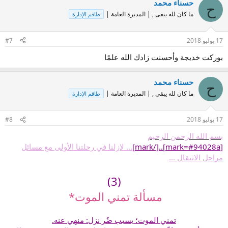
حسناء محمد
ح
ما كان لله يبقى , | المديرة العامة |
طاقم الإدارة
17 يوليو 2018
#7
بوركت خديجة وأحسنت زادك الله علمًا
حسناء محمد
ح
ما كان لله يبقى , | المديرة العامة |
طاقم الإدارة
17 يوليو 2018
#8
بسم الله الرحمن الرحيم
[mark=#94028a]
..
[/mark]
... لازلنا في رحلتنا الأولى مع مسائل
مراحل الانتقال ...
(3)
مسألة تمني الموت*
تمني الموت؛ بسبب ضُر نزل: منهي عنه.