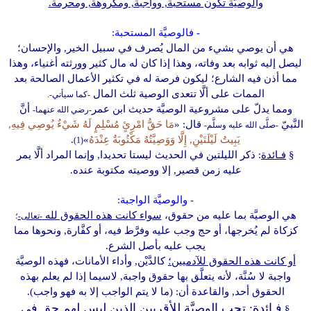
والوصيَّة تكون مستحبة, وواجبة, ومكروهة, ومحرمة.
- فالوصيَّة المستحبة:
هي أن يوصي بشيء من المال يُصرف في سبيل الخير, والإحسان؛
ليصل إليه ثوابه بعد وفاته، وهذا إذا كان له مال كثير وورثته أغنياء، وهذا
مما أذن فيه الشارع؛ ليكون فرصة له في تكثير الأعمال الصالحة بعد
الممات على ألَّا تتعدى الوصية ثلث المال
-كما سيأتي-.
ومما يدلّ على مشروعية الوصيَّة حديث ابن عمر
أنَّ
-رضي الله عنهما-
النَّبيّ
قال: «
مَا حَقُّ امْرِئٍ مُسْلِمٍ لَهُ شَيْءٌ يُوصِي فِيهِ,
-صلَّى الله عليه وسلَّم-
يَبِيتُ لَيْلَتَيْنِ, إِلَّا وَوَصِيَّتُهُ مَكْتُوبَةٌ عِنْدَهُ
»
.
(1)
§
فـائدة
: ذكر الليلتين في الحديث ليستا تحديدا, وإنما المراد ألَّا يمر
عليه زمن قصير, إلا ووصيته مكتوبة عنده.
- والوصيَّة الواجبة:
هي الوصيَّة بما عليه من حقوق،
سواء كانت هذه الحقوق لله
-تعالى-
؛
كزكاة لم يُخرجها، أو حج وجب عليه وفرَّط فيه، أو كفَّارة, ونحوها مما
يجب عليه بأصل الشرع.
أو كانت هذه الحقوق للآدميين؛
كالدَّيْن, وأداء الأمانات، فهذه الوصيَّة
واجبة لا سُنَّة، لأنه يتعلَّق بها حقوق واجبة, لاسيما إذا لم يعلم بهذه
الحقوق أحد, والقاعدة أن: (ما لا يتم الواجب إلا به فهو واجب).
فـائدة
:
تجب الوصيَّة للأقربين الذين ليس لهم حق في
§