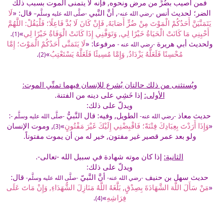
فمن أصيب بضُرٍّ من مرض ونحوه, فإنه لا يتمنى الموت بسبب ذلك
الضر؛ لحديث أنس
, أنَّ النَّبي
قال: «
لَا
-رضي الله عنه-
-صلَّى الله عليه وسلَّم–
يَتَمَنَّيَنَّ أَحَدُكُمْ الْمَوْتَ مِنْ ضُرٍّ أَصَابَهُ, فَإِنْ كَانَ لَا بُدَّ فَاعِلًا؛ فَلْيَقُلْ: اللَّهُمَّ
أَحْيِنِي مَا كَانَتْ الْحَيَاةُ خَيْرًا لِي, وَتَوَفَّنِي إِذَا كَانَتْ الْوَفَاةُ خَيْرًا لِي
»
.
(1)
ولحديث أبي هريرة
مرفوعا: «
لَا يَتَمَنَّى أَحَدُكُمْ الْمَوْتَ؛ إِمَّا
-رضي الله عنه -
مُحْسِنًا فَلَعَلَّهُ يَزْدَادُ, وَإِمَّا مُسِيئًا فَلَعَلَّهُ يَسْتَعْتِبُ
»
.
(2)
ويُستثنى من ذلك حالتان يُشرع للإنسان فيهما تمنِّي الموت:
الأولى:
إذا خَشِي على دينه من الفتنة.
ويدلّ على ذلك:
حديث معاذ
الطويل, وفيه: قال النَّبيُّ
:
-رضي الله عنه-
-صلَّى الله عليه وسلَّم -
«
وَإِذَا أَرَدْتَ بِعِبَادِكَ فِتْنَةً؛ فَاقْبِضْنِي إِلَيْكَ غَيْرَ مَفْتُونٍ
»
, وموت الإنسان
(3)
ولو بعد عمر قصير غير مفتون, خير له من أن يموت مفتوناً.
الثانية:
إذا كان موته شهادة في سبيل الله -تعالى-.
ويدلّ على ذلك:
حديث سهل بن حنيف
أنَّ النَّبيّ
قال:
-رضي الله عنه-
-صلَّى الله عليه وسلَّم-
«
مَنْ سَأَلَ اللَّهَ الشَّهَادَةَ بِصِدْقٍ, بَلَّغَهُ اللَّهُ مَنَازِلَ الشُّهَدَاءِ, وَإِنْ مَاتَ عَلَى
فِرَاشِهِ
»
.
(4)