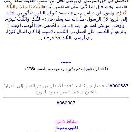
الأفضل في حقّ الموصي أن يُوصِي بأقل من الثُلث؛ لحديث سعد
-رضي
وفيه: قال له النَّبيُّ
: «
الثُّلُثُ يَا سَعْدُ, وَالثُّلُثُ
الله عنه–
-صلَّى الله عليه وسلَّم-
كَثِيرٌ
»، ولقول ابن عباس
: "لو أن الناس غَضُّوا من الثلث
-رضي الله عنه–
إلى الربع؛ لأنَّ الرسول
قال: «الثُّلُثُ, وَالثُّلُثُ كَثِيرٌ»،
-صلَّى الله عليه وسلَّم-
وأوصى أبو بكر الصديق
بالخُمس، فإذا أوصى الإنسان
-رضي الله عنه–
بالربع, أو الخُمس كان أفضل من الثُلث, ولاسيما إذا كان المال كثيرًا,
وإن أوصى بالثُلث فلا حرج
.
(1)
-------
(1) انظر: فتاوى إسلامية لابن باز جمع محمد المسند (3/35).
#960387
*باختصار من كتاب: ( فقه الانتقال من دار الفرار إلى القرار)
للشيخ د. عبد الله بن حمود الفريح
#960387
نشاط ذاتي:
اكتبي وصيتك