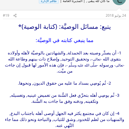
ما كان لله يبقى , | المديرة العامة |
طاقم الإدارة
24 يوليو 2018
#19
يتبع: مسائل الوصيَّة: (كتابة الوصية)*
مما ينبغي كتابته في الوصيَّة:
1- أن يصدِّر وصيته بعد الحمدلة, والشهادتين بالوصيَّة لأهله وأولاده
بتقوى الله
، وتحقيق التوحيد, وإصلاح ذات بينهم وطاعة الله
-تعالى-
ورسوله
، فإن هذه الأمور لها قبول إن جاءت
-تعالى-
-صلَّى الله عليه وسلَّم -
من ميِّت.
2- ثُم يُوصِي بسداد ما عليه من حقوق الديون, ونحوها.
3- ثُم يوصِي أهله بتحرِّي فعل السُّنة من تغميض عينيه, وتغسيله,
وتكفينه, ودفنه وفق ما جاءت به السُّنة.
4- إن كان في مجتمع يكثر فيه الجهل أوصى أهله باجتناب البدع,
والمنهيات من لطم للخدود, وشق للثياب, والنياحة ونحو ذلك مما جاء
النَّهي عنه.