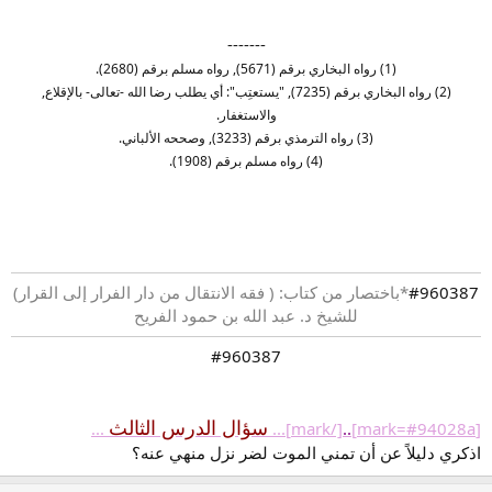
-------
(1) رواه البخاري برقم (5671), رواه مسلم برقم (2680).
(2) رواه البخاري برقم (7235), "يستعتِب": أي يطلب رضا الله -تعالى- بالإقلاع,
والاستغفار.
(3) رواه الترمذي برقم (3233), وصححه الألباني.
(4) رواه مسلم برقم (1908).
#960387
*باختصار من كتاب: ( فقه الانتقال من دار الفرار إلى القرار)
للشيخ د. عبد الله بن حمود الفريح
#960387​
سؤال الدرس الثالث
...
[/mark]...
..
[mark=#94028a]
اذكري دليلاً عن أن تمني الموت لضر نزل منهي عنه؟