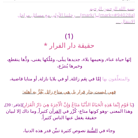
بسم الله الرحمن الرحيم
[mark=#94028a]
..
[/mark]... رحلتنا الأولى مع مسائل مراحل
الانتقال ...
(1)
حقيقة دار الفرار *
إنَها
حياة عناء, ونعيمها بلاء، جديدها يبلَى، ومُلْكها يفنى، ودُّها ينقطع،
وخيرها يُنتزَع،
والمتعلِّقون بها
إمَّا في نِعَم زائلة, أو في بلايا نازلة, أو منايا قاضية،
فهي ليست بدار قرار بل هي متاع زائل يُغّرُّ به أهله:
{
يَا قَوْمِ إِنَّمَا هَذِهِ الْحَيَاةُ الدُّنْيَا مَتَاعٌ وَإِنَّ الْآَخِرَةَ هِيَ دَارُ الْقَرَارِ
}
,
[غافر : 39]
وهذا المعنى -وهو كونها متاع- كُرِّر في
القرآن
كثيراً, وما ذاك إلا لبيان
حقيقة يغفل عنها الناس كثيراً.
وجاء في
السُّنة
نصوص كثيرة تبيِّن قدر هذه الدنيا،