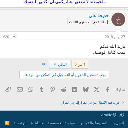
ملحوظة: لا تضعيها هنا، يكفي أن تكتبيها لنفسك.
خديجة علي
خ
| طالبة في المستوى الثالث |
27 يوليو 2018
#20
بارك الله فيكم
تمت كتابة الوصية.
الاخير
1 من 5
التالي
يجب تسجيل الدخول أو التسجيل كي تتمكن من الرد هنا.
X
فيسبوك
Bluesky
LinkedIn
Reddit
Pinterest
Tumblr
WhatsApp
الرا
البريد الإل
شارك:
دورة فقه الانتقال من دار الفرار إلى دار القرار
Arabic
إتصل بنا
الشروط والقوانين
سياسة الخصوصية
مساعدة
الرئيسية
R
S