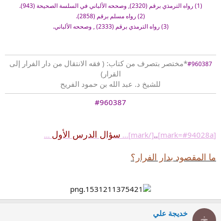
(1) رواه الترمذي برقم (2320), وصححه الألباني في السلسة الصحيحة (943)
.
(2) رواه مسلم برقم (2858).
(3) رواه الترمذي برقم (2333) , وصححه الألباني.
*مختصر بتصرف من كتاب: ( فقه الانتقال من دار الفرار إلى
#960387
القرار)
للشيخ د. عبد الله بن حمود الفريح
#960387
سؤال الدرس الأول
...
[/mark]...
..
[mark=#94028a]
ما المقصود بدار الفرار؟
خديجة علي
خ