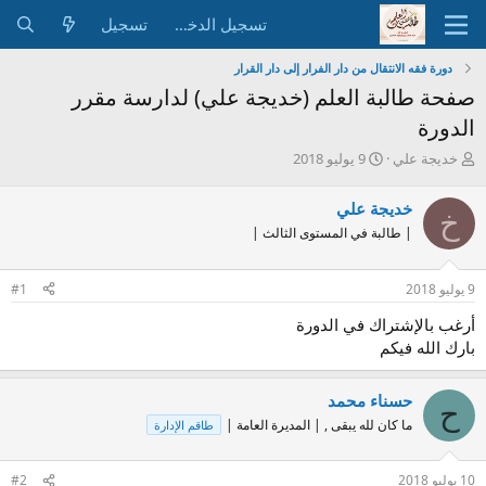
تسجيل الدخول
تسجيل
دورة فقه الانتقال من دار الفرار إلى دار القرار
صفحة طالبة العلم (خديجة علي) لدارسة مقرر
الدورة
ب
ت
خديجة علي
9 يوليو 2018
ا
ا
د
ر
خديجة علي
خ
ئ
ي
| طالبة في المستوى الثالث |
ا
خ
ل
ا
م
ل
9 يوليو 2018
#1
و
ب
ض
د
أرغب بالإشتراك في الدورة
و
ء
بارك الله فيكم
ع
حسناء محمد
ح
ما كان لله يبقى , | المديرة العامة |
طاقم الإدارة
10 يوليو 2018
#2