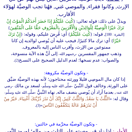
الإرث, وكانوا فقراء, والموصي غني, فهُنا تجب الوصيَّة لهؤلاء
الأقارب.
ويدلّ على ذلك: قوله تعالى:
{
كُتِبَ عَلَيْكُمْ إِذَا حَضَرَ أَحَدَكُمُ الْمَوْتُ إِنْ
تَرَكَ خَيْرًا الْوَصِيَّةُ لِلْوَالِدَيْنِ وَالْأَقْرَبِينَ بِالْمَعْرُوفِ حَقًّا عَلَى الْمُتَّقِينَ
}
, قوله:
{
كُتِبَ عَلَيْكُمْ
}
أي: فُرِضَ عليكم، وقوله:
{
إِنْ تَرَكَ
[البقرة : 180]
خَيْرًا
}
أي: ترك مالا كثيرًا, فيجب عليه أن يُوصي لوالديه إن كانا
ممنوعين من الإرث، وأقرب الناس إليه بالمعروف.
وذهب جمهور المفسرين
إلى أنَّ هذه الآية منسوخة،
-رحمهم الله-
والصواب: عدم نسخها؛ لعدم الدليل الصحيح على النسـخ
.
(2)
- وتكون الوصيَّة مكروهة:
إذا كان مال الموصِي قليلا وورثته محتاجون؛ لأنه بهذه الوصيَّة ضيَّق
على الورثة, وخالف قول النَّبيّ
لسعد بن مالك
-صلَّى الله عليه وسلَّم-
-رضي
, بعدما أراد أن يُوصي بنصف ماله, نهاه النَّبيُّ
الله عنه-
-صلَّى الله عليه وسلَّم-
وقال له: «
الثُّلُثُ يَا سَعْدُ, وَالثُّلُثُ كَثِيرٌ, إِنَّكَ أَنْ تَذَرَ ذُرِّيَّتَكَ أَغْنِيَاءَ, خَيْرٌ مِنْ
أَنْ تَذَرَهُمْ عَالَةً يَتَكَفَّفُونَ النَّاسَ
»
.
(3)
- وتكون الوصيَّة محرَّمة في حالتين:
الأولى:
إذا زاد في وصيته على الثلث من ماله؛ لورود النَّهي