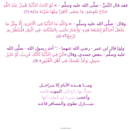
فقد قال النَّبيُّ - صلَّى الله عليه وسلَّم - :«
لَوْ كَانَتْ الدُّنْيَا تَعْدِلُ عِنْدَ اللَّهِ
جَنَاحَ بَعُوضَةٍ, مَا سَقَى كَافِرًا مِنْهَا شَرْبَةَ مَاءٍ
»
.
(1)
وقال - صلَّى الله عليه وسلَّم - :«
وَاللَّهِ مَا الدُّنْيَا فِي الْآخِرَةِ, إِلَّا مِثْلُ مَا
يَجْعَلُ أَحَدُكُمْ إِصْبَعَهُ هَذِهِ -وَأَشَارَ يَحْيَى بِالسَّبَّابَةِ- فِي الْيَمّ, فَلْيَنْظُرْ بِمَ
تَرْجِعُ
؟»
.
(2)
ولذا
قال ابن عمر - رضي الله عنهما - :" أخذ رسول الله - صلَّى الله
عليه وسلَّم - ببعض جسدي, وقال:«
كُنْ فِي الدُّنْيَا كَأَنَّكَ غَرِيبٌ, أَوْ عَابِرُ
سَبِيلٍ, وَعُدَّ نَفْسَكَ فِي أَهْلِ الْقُبُورِ
»
.
(3)
ومـــا هـــذه الأيام إلا مـراحــل
يحثُّ بها داع إلى
الموت
قاصد
وأعجب
شيء لو تأملت أنها
منــــازل تطوى والمسافر قاعـد
-------