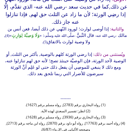
عن ذلك,كما في حديث سعد
-رضي الله عنه-
الذي تقدَّم، إلَّا
إذا رضِي الورثة؛ لأن ما زاد عن الثلث حق لهم, فإذا تنازلوا
عنه جاز ذلك.
والثانية:
إذا أوصى لوارث؛ لورود النّهي عن ذلك أيضا، فعن أنس بن
مالك
قال النَّبيُّ
: «
وَلَا وَصِيَّةَ لِوَارِثٍ
»
,
-رضي الله عنه-
-صلَّى الله عليه وسلَّم-
(4)
ولا وصية لوارث بالاتفاق
.
(5)
ويُستثنى من ذلك:
إذا رضي الورثة كلهم بالوصية, بأكثر من الثلث, أو
الوصية لأحد الورثة، فإن الوصيَّة حينئذ تصح؛ لأنه حق لهم تنازلوا عنه،
ومع ذلك لا ينبغي للموصِي أن يفعل ذلك حتى لو عَلِم أنَّ الورثة
سيرضون للأضرار التي ربما تلحق بعد ذلك.
-------
(1) رواه البخاري برقم (2783), رواه مسلم برقم (1627).
(2) انظر: تفسير السعدي لهذه الآية.
(3) رواه البخاري برقم (3936), رواه مسلم برقم (1628).
(4) رواه أحمد برقم (17763), رواه أبو داود برقم (2870), رواه ابن ماجه برقم (2713),
وصححه الألباني في الإرواء (6/87).