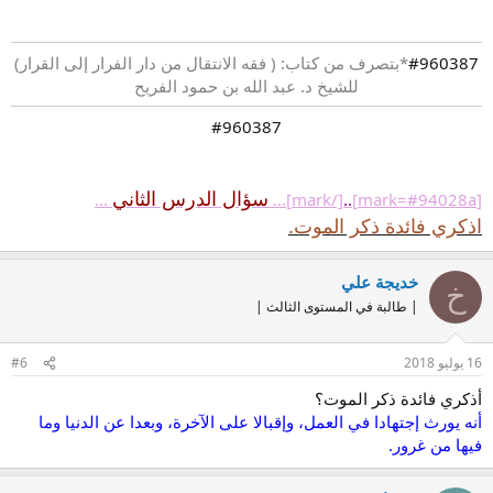
#960387
*بتصرف من كتاب: ( فقه الانتقال من دار الفرار إلى القرار)
للشيخ د. عبد الله بن حمود الفريح
#960387​
سؤال الدرس الثاني
...
[/mark]...
..
[mark=#94028a]
اذكري فائدة ذكر الموت.
خديجة علي
خ
| طالبة في المستوى الثالث |
16 يوليو 2018
#6
أذكري فائدة ذكر الموت؟
أنه يورث إجتهادا في العمل، وإقباﻻ على اﻵخرة، وبعدا عن الدنيا وما
فيها من غرور.