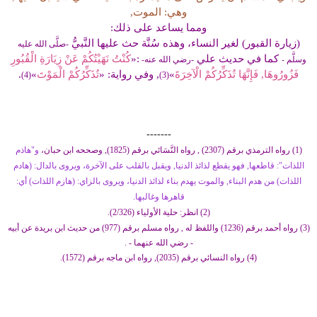
وهي: الموت,
ومما يساعد على ذلك:
(زيارة القبور) لغير النساء، وهذه سُنَّة حث عليها النَّبيُّ
-صلَّى الله عليه
كما في حديث علي
:«
كُنْتُ نَهَيْتُكُمْ عَنْ زِيَارَةِ الْقُبُورِ
وسلَّم -
-رضي الله عنه-
فَزُورُوهَا, فَإِنَّهَا تُذَكِّرُكُمْ الْآخِرَةَ
»
, وفي رواية: «
تُذَكِّرُكُمْ الْمَوْتَ
»
.
(4)
(3)
-------
(1) رواه الترمذي برقم (2307) , رواه النَّسَائي برقم (1825), وصححه ابن حبان،
و"هاذم
اللذات": قاطعها, فهو يقطع لذائذ الدنيا, ويقبل بالقلب على الآخرة، ويروى بالدال: (هادم
اللذات) من هدم البناء, والموت يهدم بناء لذائذ الدنيا، ويروى بالزاي: (هازم اللذات) أي:
قاهرها وغالبها.
(2) انظر: حلية الأولياء (2/326).
(3) رواه أحمد برقم (1236) واللفظ له , رواه مسلم برقم (977) من حديث ابن بريدة عن أبيه
- رضي الله عنهما - .
(4) رواه النسائي برقم (2035), رواه ابن ماجه برقم (1572).