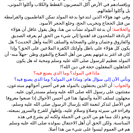
وبإفسادهم في الأرض أكل المصريون القطط والكلاب وأكلوا الموتى،
بل وأكلوا أطفالهم.
وفي عهد هؤلاء الذين ابتدعوا بدعة المولد تمكن الفاطميون والقرامطة
من قتل الحجاج وتخريب الحج، وخلع الحجر الأسود.
والخلاصة:
أن بدعة المولد نشأت من هنا، وهل يقول عاقل أن هؤلاء
الزنادقة الملحدون قد اهتدوا إلي شيء من الحق لم يعرفه الصديق
والفاروق وعثمان وعلي والصحابة والسلف الأئمة وأهل الحديث؟ هل
يكون كل هؤلاء على باطل وأولئك الكفرة الملاعين على الحق؟ وإذا
كان قد اغتر بدعوتهم بعض من أهل الصلاح والتقوى وظن -جهلاً منه- أن
المولد تعظيم للرسول صلى الله عليه وسلم ومحبة له هل يكون
الجاهلون المغفلون حجة في دين الله؟!
ماذا في المولد؟ وما الذي يصنع فيه؟
ونأتي الآن إلى سؤال هام: وماذا في المولد؟ وما الذي يصنع فيه؟
والجواب:
أن الذين يحتفلون بالمولد هم في أحسن أحوالهم مبتدعون،
مفتئتون على رسول الله صلى الله عليه وسلم مستدركون عليه.
مجهلون لسلف الأمة وأئمتها. هذا في أحسن الأحوال إذا صنعوا معروفا
في الأصل لتذكر لنعمة الله بإرسال الرسول صلى الله عليه وسلم،
وقراءة في سيرته وصلاةٍ وسلامٍ عليه، وإظهارٍ للفرح والسرور بمبعثه،
ونحو ذلك مما هو من الدين في الجملة ولكنه لم يشرع في هذه
المناسبة. ولكن الحق أن أهل الاحتفال بمولده صلى الله عليه وسلم
هم في العموم ليسوا على شيء من هذا أصلا.