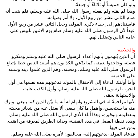
ولو كان خميساً أو ثلاثاءً أو جمعةً.
وهذا لم يقله ولم يفعله رسول الله صلى الله عليه وسلم، فلم يثبت أنه
صام الثاني عشر من ربيع الأول، ولا أمر بصيامه.
فاستنادهم إلى إحيـاء ذكرى المولد، وجعل الثاني عشر من ربيع الأول
عيداً لأن الرسول صلى الله عليه وسلم صام يوم الاثنين تلبيس على
عامة الناس وتضليل لهم.
والخلاصة:
أن الذين يُتهمون بأنهم أعداء الرسول صلى الله عليه وسلم ومنكرو
فضله، وجاحدوا نعمته، كما يدّعي الكذابون هم أسعد الناس حظا بإتباع
الرسول صلى الله عليه وسلم، ومحبته، وهم الذين علموا دينه وسنته
على الحقيقة.
وأما أولئك الدعاة إلي الاحتفال بالمولد فدعوتهم هذه نفسها هي أول
الحرب لرسول الله صلى الله عليه وسلم، وأول الكذب عليه،
والاستهانة بحقه.
لأنها مزاحمةٌ له في التشريع واتهام له أنه ما بيّن الدين كما ينبغي، وترك
منه ما يستحسن، وأهمل ما كان ينبغي ألا يغفل عنه من شعائر محبته
وتعظيمه وتوقيره، وهذا أبلغ الأذى لرسول الله صلى الله عليه وسلم.
وهذه نقطة الفصل في هذه القضية، وبداية الطريق لمعرفة من اهتدى
ومن ضل فيها.
فدعاة المولد -بدعوتهم إليه- مخالفون لأمره صلى الله عليه وسلم،