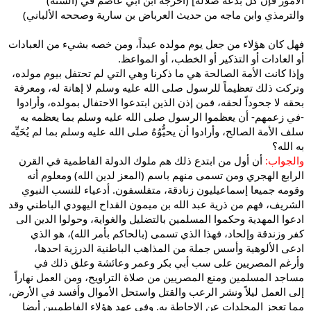
والترمذي وابن ماجه من حديث العرباض بن سارية وصححه الألباني)
فهل كان هؤلاء من جعل يوم مولده عيداً، ومن خصه بشيء من العبادات
أو العادات أو التذكير أو الخطب، أو المواعظ.
وإذا كانت الأمة الصالحة هي ما ذكرنا وهي التي لم تحتفل بيوم مولده،
وتركت ذلك تعظيماً للرسول صلى الله عليه وسلم لا إهانة له، ومعرفة
بحقه لا جحوداً لحقه، فمن إذن الذين ابتدعوا الاحتفال بمولده، وأرادوا
-في زعمهم- أن يعظموا الرسول صلى الله عليه وسلم بما يعظمه به
سلف الأمة الصالح، وأرادوا أن يحيُّوُهُ صلى الله عليه وسلم بما لم يُحَيِّه
به الله؟
والجواب:
أن أول من ابتدع ذلك هم ملوك الدولة الفاطمية في القرن
الرابع الهجري ومن تسمى منهم باسم (المعز لدين الله) ومعلوم أنه
وقومه جميعا إسماعيليون زنادقة، متفلسفون. أدعياء للنسب النبوي
الشريف، فهم من ذرية عبد الله بن ميمون القداح اليهودي الباطني وقد
ادعوا المهدية وحكموا المسلمين بالتضليل والغواية، وحولوا الدين الى
كفر وزندقة وإلحاد، فهذا الذي تسمى (بالحاكم بأمر الله)، هو الذي
ادعى الألوهية وأسس جملة من المذاهب الباطنية الدرزية احدها،
وأرغم المصريين على سب أبي بكر وعمر وعائشة وعلق ذلك في
مساجد المسلمين ومنع المصريين من صلاة التراويح، ومن العمل نهاراً
إلى العمل ليلاً ونشر الرعب والقتل واستحل الأموال وأفسد في الأرض،
مما تعجز المجلدات عن الإحاطة به. وفي عهد هؤلاء الفاطميين أيضا