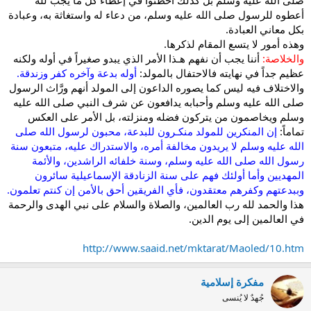
أعطوه للرسول صلى الله عليه وسلم، من دعاء له واستغاثة به، وعبادة
بكل معاني العبادة.
وهذه أمور لا يتسع المقام لذكرها.
والخلاصة:
أننا يجب أن نفهم هـذا الأمر الذي يبدو صغيراً في أوله ولكنه
عظيم جداً في نهايته فالاحتفال بالمولد:
أوله بدعة وآخره كفر وزندقة.
والاختلاف فيه ليس كما يصوره الداعون إلى المولد أنهم ورَّاث الرسول
صلى الله عليه وسلم وأحبابه يدافعون عن شرف النبي صلى الله عليه
وسلم ويخاصمون من يتركون فضله ومنزلته، بل الأمر على العكس
تماماً:
إن المنكرين للمولد منكـرون للبدعة، محبون لرسول الله صلى
الله عليه وسلم لا يريدون مخالفة أمره، والاستدراك عليه، متبعون سنة
رسول الله صلى الله عليه وسلم، وسنة خلفائه الراشدين، والأئمة
المهديين وأما أولئك فهم على سنة الزنادقة الإسماعيلية سائرون
وببدعتهم وكفرهم معتقدون، فأي الفريقين أحق بالأمن إن كنتم تعلمون.
هذا والحمد لله رب العالمين، والصلاة والسلام على نبي الهدى والرحمة
في العالمين إلى يوم الدين.
http://www.saaid.net/mktarat/Maoled/10.htm
مفكرة إسلامية
جُهدٌ لا يُنسى