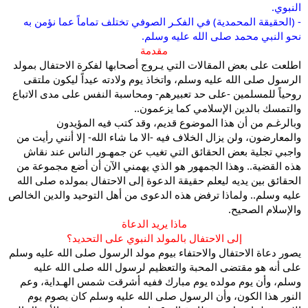
النبوي.
- (الحقيقة المحمدية) في الفكـر الصوفي تختلف تماماً عما نؤمن به
نحو النبي محمد صلى الله عليه وسلم.
مقدمة
اطلعت على بعض المقالات التي يـروج أصحابها لفكرة الاحتفال بمولد
الرسول صلى الله عليه وسلم، واتخاذ يوم ولادته عيداً ليكون ملتقى
روحياً للمسلمين -على حد تعبيرهم- ومحاسبة النفس على مدى الاتباع
والتمسك بالدين الإسلامي كما يزعمون..
وبالرغـم من أن هذا الموضوع قديم، وقد كتب فيه المؤيدون
والمعارضون، ولن يزال الخلاف فيه -الا ما شاء الله- إلا أنني رأيت من
واجبي تجلية بعض الحقائق التي تغيب عن جمهـور الناس عند نقاش
هذه القضية.. وهذا الجمهور هو الذي يهمني الآن أن أضع مجموعة من
الحقائق بين يديه ليعلم حقيقة الدعوة إلى الاحتفال بمولده صلى الله
عليه وسلم.. ولماذا ترفض هذه الدعوى من أهل التوحيد والدين الخالص
والإسلام الصحيح.
ماذا يريد الدعاة
إلى الاحتفال بالمولد النبوي على التحديد؟
يصور دعاة الاحتفال والاحتفاء بيوم مولد الرسول صلى الله عليه وسلم
على أنه هو مقتضى المحبة والتعظيم لرسول الله صلى الله عليه
وسلم، وأن يوم مولده يوم مبارك ففيه أشرقت شمس الهـداية، وعم
النور هذا الكون، وأن الرسول صلى الله عليه وسلم كان يصوم يوم