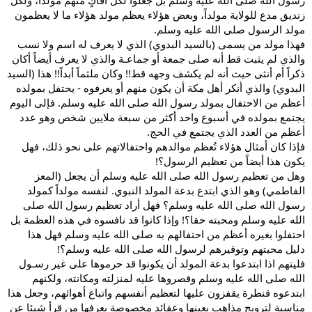
زنديق مدع للولاية مولداً، وبعض هؤلاء يعظم مولد هؤلاء ما لا يعظمون
مولد الرسول صلى الله عليه وسلم.
فهذا مولد من يسمى (بالسيد البدوي) الذي لا يعرف له اسم ولا نسب
والذي لم يثبت قط أنه صلى جمعة أو جماعـة والذي لا يعرف أيضاً أكان
ذكراً أم أنثى حيث أنه لم يكشف وجهه قط!! وكان ملثماً أبداً!! هذا (السيد
البدوي) والذي أنكر أهل مكة أن يكون منهم أو يعرفوه - يحتفل بمولده
أعظم من الاحتفال بمولد رسول الله صلى الله عليه وسلم. فإلى اليوم
يجتمع بمولده في أسبوع واحد أكثر من سبعة ملايين شخص وهو عدد
أعظم من العدد الذي يجتمع في الحج.
فإذا كان أمثال هؤلاء تُعظم موالدهم واحتفالاتهم على نحو ذلك، فهل
يكون هذا أيضاً من تعظيم الرسول؟!
وهل من تعظيم رسول الله صلى الله عليه وسلم أن يجعل (المعز
الفاطمي) وهو الذي ابتدع بدعة المولد النبوي. لنفسه مولداً كمولد
رسول الله صلى الله عليه وسلم؟ فهل أراد تعظيم رسول الله صلى
الله عليه وسلم ومحبته حقا؟! وإذا كانوا قد نافسوه في هذه العظمة بل
احتفلوا بغيره أعظم من احتفالهم به صلى الله عليه وسلم فهل هذا
دليل محبتهم وتوقيرهم لرسول الله صلى الله عليه وسلم؟!
فليتهم اذا ابتدعوا بدعة المولد أن يكونوا قد حرموها على غير رسـول
الله صلى الله عليه وسلم وقصروها عليه لمنزلته ومكانته، ولكنهم
ابتدعوه قنطرة يقفزون عليها لتعظيم أنفسهم واتباع أهوائهم، وجعل هذا
مناسبة لترويج مذاهب بعينها وعقائد مخصوصة يعرفها من قرأ شيئا عن