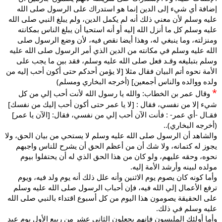
إضافة أي شيء إلى الدين إنما هو استدراك على الرسول صلى الله
عليه وسلم لأن معني ذلك أنه لم يكمل الدين، ولم يبلغ النبي صلى الله
عليه وسلم كل ما أنزل الله إليه أو أنه استحيا أن يبلغ الناس بمكانته
ومنزلته، وما ينبغي له، وهذا أيضا نقص فيه، لأن وضع الرسول صلى
الله عليه وسلم في مكانته من الدين الذي أمر الرسول صلى الله عليه
وسلم بتبليغه وقـد فعل صلى الله عليه وسلم، فقد بين ما يجب على
الأمة نحوه أتم البيان فقال مثلا [لا يؤمن أحدكم حتى أكون أحب إليه من
ولده ووالده والناس أجمعين] (أخرجه البخاري ومسلم)
*
وقال عمر بن الخطاب: والله يا رسول الله لأنت أحب إلي من كل
شيء إلا من نفسي، فقال : [لا يا عمر حتى أكون أحب إليك من نفسك]
فقـال -أي عمر- : فأنت الآن أحب إلي من نفسي، فقال: [الآن يا عمر]
(أخرجه البخاري)..
والشاهد أن الرسول صلى الله عليه وسلم لا يستحي من بيان الحق، ولا
يجوز له كتمانه، ولا شك أن من أعظم الحق أن يشرح للناس واجبهم
نحوه، وحقه عليهم، ولو كان من هذا الحق الذي له أن يحتفلوا بيوم
مولده لبينه وأرشد الأمة إليه.
وأما كونه كان يصوم يوم الاثنين وأنه علل ذلك أنه يوم ولد فيه، ويوم
ترفع الأعمال إلي الله فيه، فإن أحباب الرسول صلى الله عليه وسلم
على الحقيقة يصومون هذا اليوم من كل أسبوع اقتداء بالنبي صلى الله
عليه وسلم في ذلك.
وأما أولئك الملبسون فإنهم يجعلون الثاني عشر من ربيع الأول يوم عيد