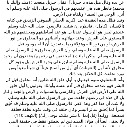
عن يده وقال مثل هذه يا جبريل؟! فقال جبريل متعجبا : (منك وإليك يا
محمد) فانظر هذه هي عقيدتهم في الرسول صلى الله عليه وسلم أنه
أنزل الوحي من السماء وتلقاه في الأرض.
وقـد فصَّل هذه العقيدة عبد الكريم الجيلي الصوفي الزنديق في كتابه
(الإنسان الكامل).. فانظره إن شئت. فالرسول صلى الله عليه وسلم
عندهم ليس هو الرسول عندنا بل هو عند أساطينهم ومحققيهم هو الله
المستوي على العرش، وعند جهلائهم وأغبيائهم هو المخلوق من نور
العرش، أو من نور الله وهؤلاء ربما يعتقدون أن الله موجود قبل
الرسول صلى الله عليه وسلم، وأن العرش مخلوق قبل الرسول صلى
الله عليه وسلم.. ولكن أولئك (المحققين في زعمهم) يعتقدون أن وجود
الرسول صلى الله عليه وسلم سابق على وجود العرش بل وجود كل
مخلوق لأنه أول (التعينات) أي أول من أصبح عيناً أي شيئاً معيناً ومن
نوره تخلقت كل الخلائق بعد ذلك.
وأما المغفلون منهم فيقـول يا أول خلق الله ظانين أنه مخلوق قبل كل
البشر فهو عندهم مخلوق قبل آدم نفسه وأولئك يقولون يا أول خلق
الله على الأرض قبل العرش والكرسي والسموات والأرض والجنة والنار
بل كل هذه في زعمهم خلقت من نور الرسول صلى الله عليه وسلم.
ولا شك أن هذا كفر وهذا كفر، فالرسول صلى الله عليه وسلم قد خُلِق
بشَراً كما يُخلق سائر البشر وكان خلقه في وقت تكونه نطفة فعلقة
فمضغة.. ووليداً {قل إنما أنا بشر مثلكم يوحى إليَّ} (الكهف:110)
ولا يخفى أيضاً أن هؤلاء المبتدعين لم يخطئوا فقط في حقيقة النبي
صلى الله عليه وسلم بل كذلك أخطئوا في إعطاء كل ما يجب لله