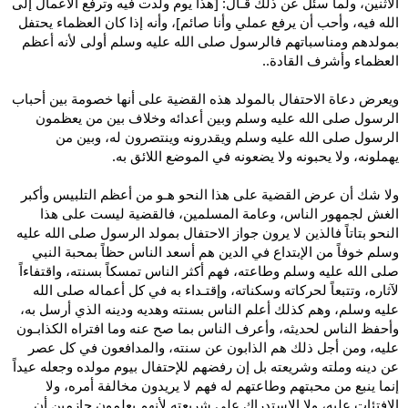
الاثنين، ولما سئل عن ذلك قـال: [هذا يوم ولدت فيه وترفع الأعمال إلى
الله فيه، وأحب أن يرفع عملي وأنا صائم]، وأنه إذا كان العظماء يحتفل
بمولدهم ومناسباتهم فالرسول صلى الله عليه وسلم أولى لأنه أعظم
العظماء وأشرف القادة..
ويعرض دعاة الاحتفال بالمولد هذه القضية على أنها خصومة بين أحباب
الرسول صلى الله عليه وسلم وبين أعدائه وخلاف بين من يعظمون
الرسول صلى الله عليه وسلم ويقدرونه وينتصرون له، وبين من
يهملونه، ولا يحبونه ولا يضعونه في الموضع اللائق به.
ولا شك أن عرض القضية على هذا النحو هـو من أعظم التلبيس وأكبر
الغش لجمهور الناس، وعامة المسلمين، فالقضية ليست على هذا
النحو بتاتاً فالذين لا يرون جواز الاحتفال بمولد الرسول صلى الله عليه
وسلم خوفاً من الإبتداع في الدين هم أسعد الناس حظاً بمحبة النبي
صلى الله عليه وسلم وطاعته، فهم أكثر الناس تمسكاً بسنته، واقتفاءاً
لآثاره، وتتبعاً لحركاته وسكناته، وإقتـداء به في كل أعماله صلى الله
عليه وسلم، وهم كذلك أعلم الناس بسنته وهديه ودينه الذي أرسل به،
وأحفظ الناس لحديثه، وأعرف الناس بما صح عنه وما افتراه الكذابـون
عليه، ومن أجل ذلك هم الذابون عن سنته، والمدافعون في كل عصر
عن دينه وملته وشريعته بل إن رفضهم للإحتفال بيوم مولده وجعله عيداً
إنما ينبع من محبتهم وطاعتهم له فهم لا يريدون مخالفة أمره، ولا
الإفتئات عليه، ولا الإستدراك على شريعته لأنهم يعلمون جازمين أن