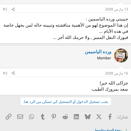
13 مارس 2008
#2
حبيبتي ورده الياسمين :
إن هذا الموضوع لهو من الأهمية مناقشته وتبيينه حاله لمن يجهل خاصة
في هذه الأيام ...
فبورك النقل المميز , ولا حرمك الله أجر ...
ورده الياسيمن
Member
16 مارس 2008
#3
جزاكى الله خيرا
سعد بمرورك الطيب
يجب تسجيل الدخول أو التسجيل كي تتمكن من الرد هنا.
X
فيسبوك
Bluesky
LinkedIn
Reddit
Pinterest
Tumblr
WhatsApp
الرا
البريد الإل
شارك:
روضة السنة وعلومها