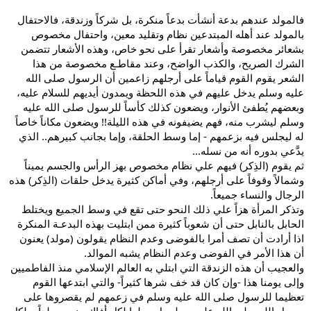
فالمولد عندهم بدعة أنشأت بدعاً منكرة، بل شركاً وزندقة، فالاحتفال
بالمولد عند أهله المبتدعين نظام وتقليد معين، واحتفال مخصوص
بشعائر مخصوصة وأشعار تقرأ على نحو خاص، وهذه الأشعار تتضمن
الشرك الصريح، والكذب الواضح، وعند مقاطـع مخصوصة من هذا
الشعر يقوم القوم قياماً على أرجلهم زاعمين أن الرسول صلى الله
عليه وسلم يدخل عليهم في هذه اللحظة ويمدون أيديهم للسلام عليه،
وبعضهم يُطفئ الأنوار، ويضعون كذلك كأساً للرسول صلى الله عليه
وسلم ليشرب منه، فهم يضيفونه في هذه الليلة!! ويضعون مكاناً خاصاً
له ليجلس فيه بزعمهم - إما وسط الحلقة، وإما بجانب كبيرهم.. الذي
يدَّعي بدوره أنه من نسله...
ثم يقوم (الذِكر) فيهم علي نظام مخصوص بهز الرأس والجسم يميناً
وشمالاً وقوفاً على أرجلهم، وفي أماكن كثيرة يدخل حلقات (الذِكر) هذه
الرجال والنساء جميعاً.
وتذكر المرأة هزاً علي ذلك النحو حتى تقع في وسط الجميع ويختلط
الحابل بالنابل حتى أن شعوباً كثيرة ممن ابتليت بهذه البدعـة المنكرة
اذا أرادت أن تصف أمرا بالفوضى وعدم النظام يقولون (مولد) يعنون
أن هذا الأمر في الفوضى وعدم النظام يشبه الموالد.
والعجيب أن هذه الزندقة التي ابتلي به العالم الإسلامي منذ الفاطميين
وإلى يومنا هذا -وإن كان قد خف شرها كثيراً- والتي ابتدعها القوم
تعظيما للرسول صلى الله عليه وسلم في زعمهم لم يقصروها على
رسول الله صلى الله عليه وسلم بل جعلوا لكل أفاكٍ منهم مولداً، ولكل