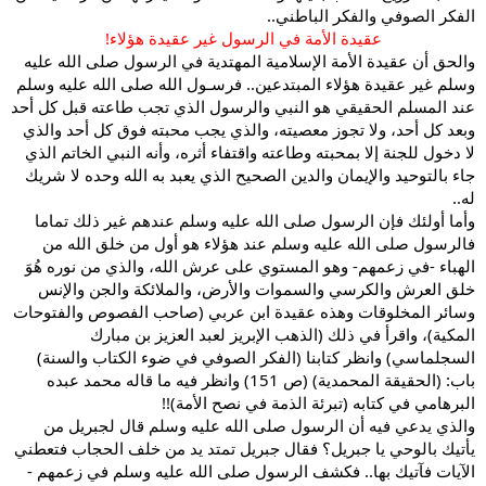
الفكر الصوفي والفكر الباطني..
عقيدة الأمة في الرسول غير عقيدة هؤلاء!
والحق أن عقيدة الأمة الإسلامية المهتدية في الرسول صلى الله عليه
وسلم غير عقيدة هؤلاء المبتدعين.. فرسـول الله صلى الله عليه وسلم
عند المسلم الحقيقي هو النبي والرسول الذي تجب طاعته قبل كل أحد
وبعد كل أحد، ولا تجوز معصيته، والذي يجب محبته فوق كل أحد والذي
لا دخول للجنة إلا بمحبته وطاعته واقتفاء أثره، وأنه النبي الخاتم الذي
جاء بالتوحيد والإيمان والدين الصحيح الذي يعبد به الله وحده لا شريك
له..
وأما أولئك فإن الرسول صلى الله عليه وسلم عندهم غير ذلك تماما
فالرسول صلى الله عليه وسلم عند هؤلاء هو أول من خلق الله من
الهباء -في زعمهم- وهو المستوي على عرش الله، والذي من نوره هُوَ
خلق العرش والكرسي والسموات والأرض، والملائكة والجن والإنس
وسائر المخلوقات وهذه عقيدة ابن عربي (صاحب الفصوص والفتوحات
المكية)، واقرأ في ذلك (الذهب الإبريز لعبد العزيز بن مبارك
السجلماسي) وانظر كتابنا (الفكر الصوفي في ضوء الكتاب والسنة)
باب: (الحقيقة المحمدية) (ص 151) وانظر فيه ما قاله محمد عبده
البرهامي في كتابه (تبرئة الذمة في نصح الأمة)!!
والذي يدعي فيه أن الرسول صلى الله عليه وسلم قال لجبريل من
يأتيك بالوحي يا جبريل؟ فقال جبريل تمتد يد من خلف الحجاب فتعطني
الآيات فآتيك بها.. فكشف الرسول صلى الله عليه وسلم في زعمهم -