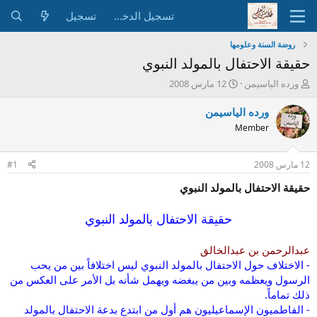
تسجيل الدخول
تسجيل
روضة السنة وعلومها
حقيقة الاحتفال بالمولد النبوي
ب
ت
ورده الياسيمن
12 مارس 2008
ا
ا
د
ر
ورده الياسيمن
ئ
ي
Member
ا
خ
ل
ا
م
ل
12 مارس 2008
#1
و
ب
ض
د
حقيقة الاحتفال بالمولد النبوي
و
ء
ع
حقيقة الاحتفال بالمولد النبوي
عبدالرحمن بن عبدالخالق
- الاختلاف حول الاحتفال بالمولد النبوي ليس اختلافاً بين من يحب
الرسول ويعظمه وبين من يبغضه ويهمل شأنه بل الأمر على العكس من
ذلك تماماً.
- الفاطميون الإسماعيليون هم أول من ابتدع بدعة الاحتفال بالمولد