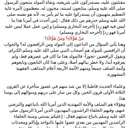
مفتئتون عليه، مستدركون على شريعته، ونفاة المولد متبعون للرسول
صلى الله عليه وسلم، متابعون لسنته، محبون له، معظمون لأمره غاية
التعظيم متهيبون أن يستدركوا عليه ما لم يأمر به، لأنه هو نفسه صلى
الله عليه وسلم حذرهم من ذلك فقال : [من أحدث في أمرنا هذا ما
ليس فيه فهو رد] (أخرجه البخاري ومسلم) و [من عمل عملا ليس عليه
أمرنا فهو رد] (أخرجه البخاري ومسلم)
مَنْ هَؤُلاَءِ؟ ومَنْ هَؤُلاَءِ؟
وهنا يأتي السؤال من الداعون إلى المولد ومن الرافضون له؟ والجواب
أن الرافضين للمولد هم أصحاب النبي صلى الله عليه وسلم الكـرام،
ونقول الرافضين -تجوزاً- فالمولد هذا ما كان في عصرهم قط، ولم
يعرفوه أبدا، ولا خطر ببالهم أصلا، وعلى هذا كان التابعون وتابعوهم
وأئمة السلف جميعاً ومنهم الأئمة الأربعة أعلام المذاهب الفقهية
المشهورة.
وعلماء الحديث قاطبةً إلا من شذ منهم في عصور متأخرة عن القرون
الثلاثة الأولى قرون الخير، وكل من سار على دربهم ومنوالهم إلى يومنا
هذا.
وهؤلاء هم السلف والأمة المهتدية الذين أمرنا الله باتباعهم والترضي
عنهم، وفيهم الخلفاء الراشدون المهديون الذين أمرنا الرسول صلى
الله عليه وسلم باتباع سنتهم فقال : [عليكم بسنتي وسنة الخلفاء
الراشدين المهديين من بعدي عضوا عليها بالنواجذ وإياكم ومحدثات
الأمور فإن كل بدعة ضلالة] (أخرجه ابن أبي عاصم في (السنة)