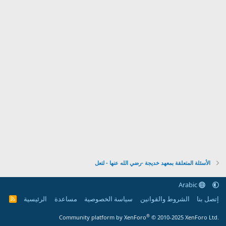
الأسئلة المتعلقة بمعهد خديجة -رضي الله عنها - لتعل
Arabic
إتصل بنا
الشروط والقوانين
سياسة الخصوصية
مساعدة
الرئيسية
R
S
S
®
Community platform by XenForo
© 2010-2025 XenForo Ltd.