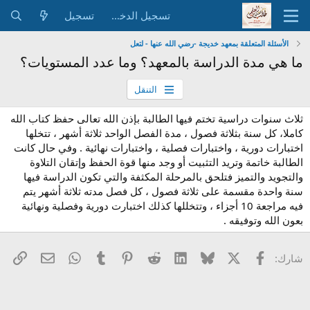
تسجيل الدخول
تسجيل
الأسئلة المتعلقة بمعهد خديجة -رضي الله عنها - لتعل
ما هي مدة الدراسة بالمعهد؟ وما عدد المستويات؟
التنقل
ثلاث سنوات دراسية تختم فيها الطالبة بإذن الله تعالى حفظ كتاب الله
كاملا، كل سنة بثلاثة فصول ، مدة الفصل الواحد ثلاثة أشهر ، تتخلها
اختبارات دورية ، واختبارات فصلية ، واختبارات نهائية . وفي حال كانت
الطالبة خاتمة وتريد التثبيت أو وجد منها قوة الحفظ وإتقان التلاوة
والتجويد والتميز فتلحق بالمرحلة المكثفة والتي تكون الدراسة فيها
سنة واحدة مقسمة على ثلاثة فصول ، كل فصل مدته ثلاثة أشهر يتم
فيه مراجعة 10 أجزاء ، وتتخللها كذلك اختبارت دورية وفصلية ونهائية
بعون الله وتوفيقه .
X
فيسبوك
Bluesky
LinkedIn
Reddit
Pinterest
Tumblr
WhatsApp
الرا
البريد الإل
شارك: