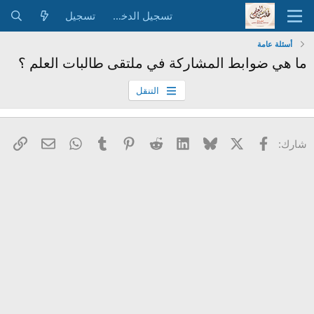
تسجيل الدخول
تسجيل
أسئلة عامة
ما هي ضوابط المشاركة في ملتقى طالبات العلم ؟
التنقل
X
فيسبوك
Bluesky
LinkedIn
Reddit
Pinterest
Tumblr
WhatsApp
الرا
البريد الإل
شارك: