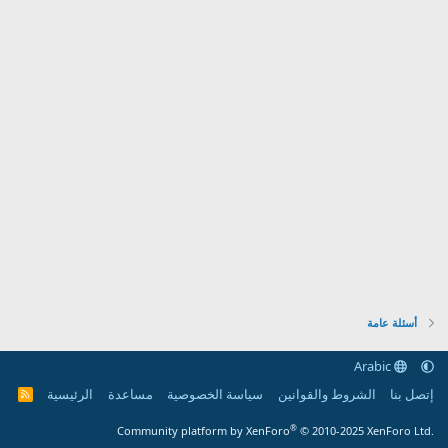
أسئلة عامة
Arabic
إتصل بنا
الشروط والقوانين
سياسة الخصوصية
مساعدة
الرئيسية
R
S
S
®
Community platform by XenForo
© 2010-2025 XenForo Ltd.