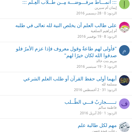
::: أنمـــاط مرفـــوضـــة مِــن طُــلاب العِـلم :::
إ
إيمان أم سيرين
الردود
0
28 ديسمبر 2016
على طالب العلم أن يخلص النية لله تعالى في طلبه
أم إبراهيم السلفية
الردود
8
19 نوفمبر 2016
"فأولى لهم طاعةٌ وقول معروف فإذا عزم الأمرُ فلو
م
صدقوا الله لكان خيرًا لهم"
مريم بنت خالد
الردود
3
19 سبتمبر 2016
أيهما أولى حفظ القرآن أو طلب العلم الشرعي
مسلمة لله
الردود
31
2 أغسطس 2016
تــــــجاربٌ فـــي الطّــلب
ف
فاطمة سالم
الردود
1
20 أبريل 2016
مهم لكل طالبة علم
رحاب عبده حسن