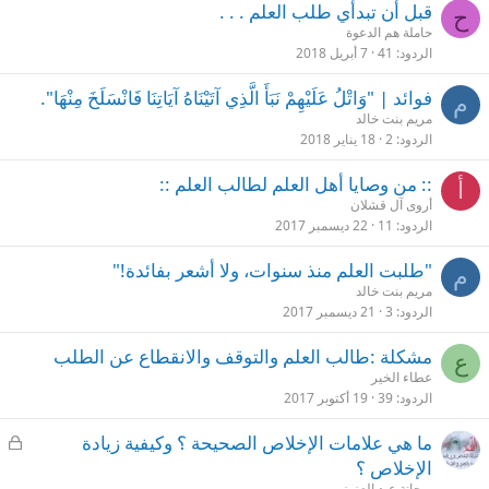
قبل أن تبدأي طلب العلم . . .
ح
حاملة هم الدعوة
الردود
41
7 أبريل 2018
فوائد | "وَاتْلُ عَلَيْهِمْ نَبَأَ الَّذِي آتَيْنَاهُ آيَاتِنَا فَانْسَلَخَ مِنْهَا".
م
مريم بنت خالد
الردود
2
18 يناير 2018
:: من وصايا أهل العلم لطالب العلم ::
أ
أروى آل قشلان
الردود
11
22 ديسمبر 2017
"طلبت العلم منذ سنوات، ولا أشعر بفائدة!"
م
مريم بنت خالد
الردود
3
21 ديسمبر 2017
مشكلة :طالب العلم والتوقف والانقطاع عن الطلب
ع
عطاء الخير
الردود
39
19 أكتوبر 2017
م
ما هي علامات الإخلاص الصحيحة ؟ وكيفية زيادة
غ
الإخلاص ؟
ل
ريحانة عبد العزيز