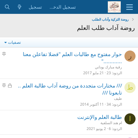
تسجيل الدخول
تسجيل
روضة التزكية وآداب الطلب
روضة آداب طلب العلم
تصفيات
م
حوار مفتوح مع طالبات العلم "فضلا تفاعلن معنا
ر
ث
............"
ب
رقية مبارك بوداني
ت
الردود
23
21 مايو 2017
م
م
/// مختارات متجددة من روضة آداب طالبة العلم ..
ط
غ
ث
تابعونا ///
ل
ب
طيف
ق
ت
الردود
34
11 أكتوبر 2014
طالبة العلم والإنترنت
ا
ام هند السلفية
الردود
6
2 يونيو 2021