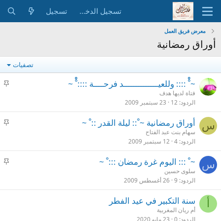
تسجيل الدخول
تسجيل
معرض فريق العمل
أوراق رمضانية
تصفيات
م
~ ْْْ :::: وللعيــــــــــــــد فرحــــة :::: ْْْ ~
ث
فتاة لديها هدف
الردود
12
23 سبتمبر 2009
ب
ت
م
أوراق رمضانية ~ ْ:: ليلة القدر :: ْ ~
س
ث
سهام بنت عبد الفتاح
الردود
4
12 سبتمبر 2009
ب
ت
م
~ ْ ::: اليوم غرة رمضان ::: ْ ~
س
ث
سلوى حسين
الردود
9
26 أغسطس 2009
ب
ت
سنة التكبير في عيد الفطر
أ
أم ريان المغربية
الردود
0
23 مايو 2020