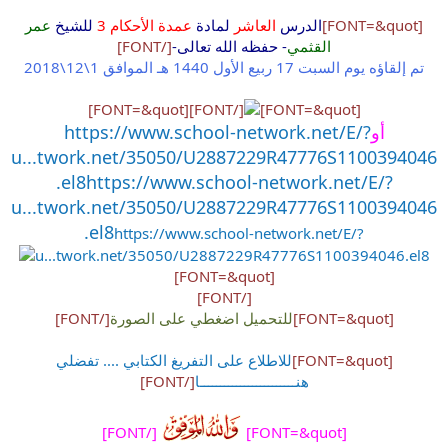
[FONT=&quot]
الدرس
العاشر
لمادة
عمدة الأحكام 3
للشيخ
عمر
القثمي
- حفظه الله تعالى-
[/FONT]
تم إلقاؤه يوم السبت 17 ربيع الأول 1440 هـ الموافق 1\12\2018
[FONT=&quot]
[/FONT]
[FONT=&quot]
أو
https://www.school-network.net/E/?
u...twork.net/35050/U2887229R47776S1100394046
.el8
https://www.school-network.net/E/?
u...twork.net/35050/U2887229R47776S1100394046
.el8
https://www.school-network.net/E/?
u...twork.net/35050/U2887229R47776S1100394046.el8
[FONT=&quot]
[/FONT]
[FONT=&quot]
للتحميل اضغطي على الصورة
[/FONT]
[FONT=&quot]
للاطلاع على التفريغ الكتابي .... تفضلي
هنــــــــــــــــــــــــا
[/FONT]
[/FONT]
[FONT=&quot]