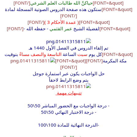
[FONT=&quot]
حياكنَّ الله طالبات العلم الشرعي
[/FONT]
[FONT=&quot]
ستكون هذه صفحة الدروس الصوتية المسجلة لمادة
[/FONT]
[FONT=&quot]
( عمدة الأحكام 3 )
[/FONT]
[FONT=&quot]
لفضيلة الشيخ
عمر القثمي
- حفظه الله -
[/FONT]
تم إلقاء الدروس في الفصل الأول 1440 هـ
[FONT=&quot]
كل يوم
سبت
الساعة
التاسعة والنصف مساءً
بتوقيت
مكة المكرمة
[/FONT]
[FONT=&quot]
[/FONT]
حل الواجبات يكون عبر استمارة جوجل
يتم وضع الرابط لاحقاً
تنبيهات مهمة
- درجة الواجبات مع الحضور المباشر 50\50
- درجة الاختبار النهائي 50\50
-الدرجة النهائية للمادة 100\100