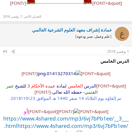
[/FONT]
--------------------------------
[FONT=&quot]
التعديل الأخير:
7 نوفمبر 2018
عمادة إشراف معهد العلوم الشرعية العالمي
ع
|علم وعمل، صبر ودعوة|
1 نوفمبر 2018
#6
الدرس الخامس
[/FONT]
[FONT=&quot]
[FONT=&quot]
الدرس
الخامس
لمادة
عمدة الأحكام 3
للشيخ
عمر
القثمي
- حفظه الله تعالى-
[/FONT]
تم إلقاؤه يوم الثلاثاء 14 صفر 1440 هـ الموافق 23\10\2018
أو
[FONT=&quot]
[/FONT]
[FONT=&quot]
https://www.4shared.com/mp3/6vj7bPb1ee/__3___
.html
https://www.4shared.com/mp3/6vj7bPb1ee/