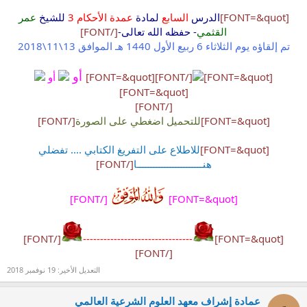
[FONT=&quot]
الدرس
السابع
لمادة
عمدة الأحكام 3
للشيخ
عمر
القثمي
- حفظه الله تعالى-
[/FONT]
تم إلقاؤه يوم الثلاثاء 6 ربيع الأول 1440 هـ الموافق 13\11\2018
أو
[FONT=&quot]
[/FONT]
[FONT=&quot]
أو
[FONT=&quot]
[/FONT]
[FONT=&quot]
للتحميل اضغطي على الصورة
[/FONT]
[FONT=&quot]
للاطلاع على التفريغ الكتابي .... تفضلي
هنــــــــــــــــــــــــا
[/FONT]
[/FONT]
[FONT=&quot]
[/FONT]
--------------------------------
[FONT=&quot]
[/FONT]
التعديل الأخير:
19 نوفمبر 2018
عمادة إشراف معهد العلوم الشرعية العالمي