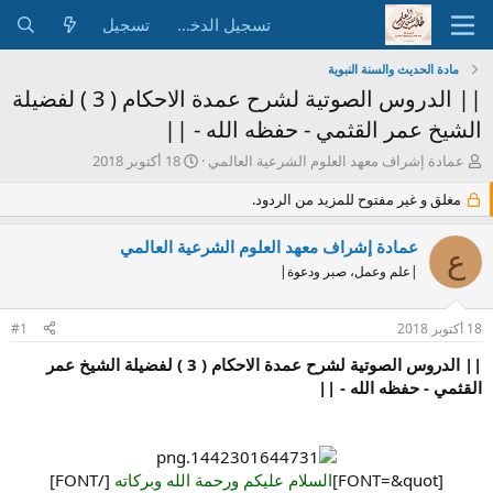
تسجيل الدخول
تسجيل
مادة الحديث والسنة النبوية
|| الدروس الصوتية لشرح عمدة الاحكام ( 3 ) لفضيلة
الشيخ عمر القثمي - حفظه الله - ||
ب
ت
عمادة إشراف معهد العلوم الشرعية العالمي
18 أكتوبر 2018
ا
ا
د
مغلق و غير مفتوح للمزيد من الردود.
ر
ئ
ي
ا
خ
عمادة إشراف معهد العلوم الشرعية العالمي
ع
ل
ا
|علم وعمل، صبر ودعوة|
م
ل
و
ب
ض
د
18 أكتوبر 2018
#1
و
ء
ع
|| الدروس الصوتية لشرح عمدة الاحكام ( 3 ) لفضيلة الشيخ عمر
القثمي - حفظه الله - ||
[FONT=&quot]
السلام عليكم ورحمة الله وبركاته
[/FONT]