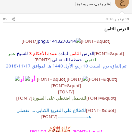
ع
|علم وعمل، صبر ودعوة|
19 نوفمبر 2018
#9
الدرس الثامن
[/FONT]
[FONT=&quot]
[FONT=&quot]
الدرس
الثامن
لمادة
عمدة الأحكام 3
للشيخ
عمر
القثمي
- حفظه الله تعالى-
[/FONT]
تم إلقاؤه يوم السبت 10 ربيع الأول 1440 هـ الموافق 17\11\2018
أو
[FONT=&quot]
[/FONT]
[FONT=&quot]
أو
[FONT=&quot]
[/FONT]
[FONT=&quot]
للتحميل اضغطي على الصورة
[/FONT]
[FONT=&quot]
للاطلاع على التفريغ الكتابي .... تفضلي
هنــــــــــــــــــــــــا
[/FONT]
[/FONT]
[FONT=&quot]