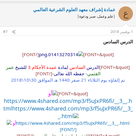
عمادة إشراف معهد العلوم الشرعية العالمي
ع
|علم وعمل، صبر ودعوة|
1 نوفمبر 2018
#7
الدرس السادس
[/FONT]
[FONT=&quot]
[FONT=&quot]
الدرس
السادس
لمادة
عمدة الأحكام 3
للشيخ
عمر
القثمي
- حفظه الله تعالى-
[/FONT]
تم إلقاؤه يوم الثلاثاء 21 صفر 1440 هـ الموافق 30\10\2018
أو
[FONT=&quot]
https://www.4shared.com/mp3/f5uJxPR6fi/__3__.h
tml
https://www.4shared.com/mp3/f5uJxPR6fi/__3_
_.html
https://www.4shared.com/mp3/f5uJxPR6fi/__3__.html
أو
[/FONT]
[FONT=&quot]
للتحميل اضغطي على الصورة
[/FONT]