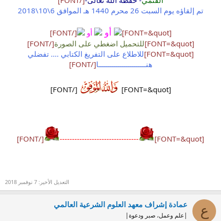
القثمي
- حفظه الله تعالى-
[/FONT]
تم إلقاؤه يوم السبت 26 محرم 1440 هـ الموافق 6\10\2018
أو
[FONT=&quot]
أو
[/FONT]
[FONT=&quot]
للتحميل اضغطي على الصورة
[/FONT]
[FONT=&quot]
للاطلاع على التفريغ الكتابي .... تفضلي
هنــــــــــــــــــــــــا
[/FONT]
[/FONT]
[FONT=&quot]
[/FONT]
--------------------------------
[FONT=&quot]
التعديل الأخير:
7 نوفمبر 2018
عمادة إشراف معهد العلوم الشرعية العالمي
ع
|علم وعمل، صبر ودعوة|