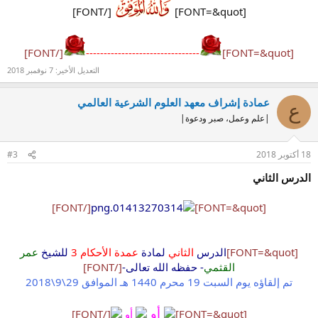
[/FONT]
[FONT=&quot]
[/FONT]
--------------------------------
[FONT=&quot]
التعديل الأخير:
7 نوفمبر 2018
عمادة إشراف معهد العلوم الشرعية العالمي
ع
|علم وعمل، صبر ودعوة|
18 أكتوبر 2018
#3
الدرس الثاني
[/FONT]
[FONT=&quot]
[FONT=&quot]
الدرس
الثاني
لمادة
عمدة الأحكام 3
للشيخ
عمر
القثمي
- حفظه الله تعالى-
[/FONT]
تم إلقاؤه يوم السبت 19 محرم 1440 هـ الموافق 29\9\2018
أو
[FONT=&quot]
أو
[/FONT]