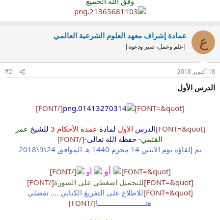
وفق الله الجميع
عمادة إشراف معهد العلوم الشرعية العالمي
ع
|علم وعمل، صبر ودعوة|
18 أكتوبر 2018
#2
الدرس الأول
[/FONT]
[FONT=&quot]
[FONT=&quot]
الدرس
الأول
لمادة
عمدة الأحكام 3
للشيخ
عمر
القثمي
- حفظه الله تعالى-
[/FONT]
تم إلقاؤه يوم الاثنين 14 محرم 1440 هـ الموافق 24\9\2018
أو
[FONT=&quot]
أو
[/FONT]
[FONT=&quot]
للتحميل اضغطي على الصورة
[/FONT]
[FONT=&quot]
للاطلاع على التفريغ الكتابي .... تفضلي
هنــــــــــــــــــــــــا
[/FONT]