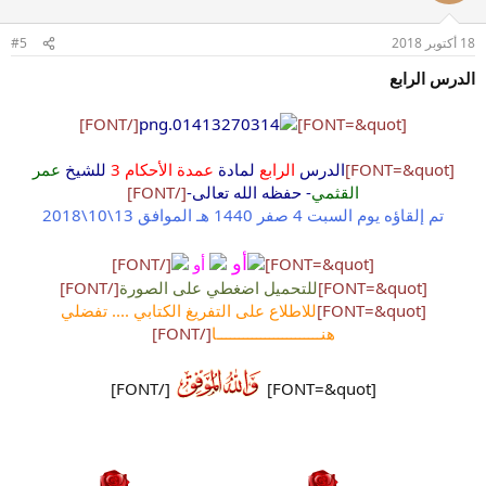
18 أكتوبر 2018
#5
الدرس الرابع
[/FONT]
[FONT=&quot]
[FONT=&quot]
الدرس
الرابع
لمادة
عمدة الأحكام 3
للشيخ
عمر
القثمي
- حفظه الله تعالى-
[/FONT]
تم إلقاؤه يوم السبت 4 صفر 1440 هـ الموافق 13\10\2018
أو
[FONT=&quot]
أو
[/FONT]
[FONT=&quot]
للتحميل اضغطي على الصورة
[/FONT]
[FONT=&quot]
للاطلاع على التفريغ الكتابي .... تفضلي
هنــــــــــــــــــــــــا
[/FONT]
[/FONT]
[FONT=&quot]