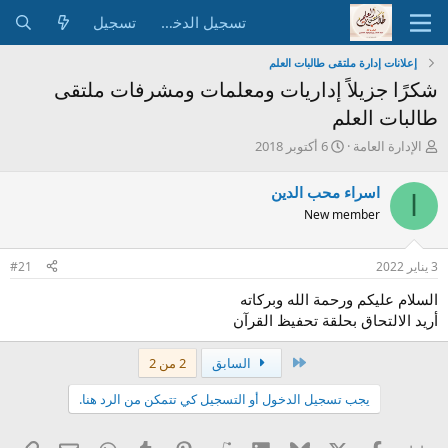
تسجيل الدخول
تسجيل
إعلانات إدارة ملتقى طالبات العلم
شكرًا جزيلاً إداريات ومعلمات ومشرفات ملتقى
طالبات العلم
ب
ت
الإدارة العامة
6 أكتوبر 2018
ا
ا
د
ر
اسراء محب الدين
ا
ئ
ي
New member
ا
خ
ل
ا
م
ل
3 يناير 2022
#21
و
ب
ض
د
السلام عليكم ورحمة الله وبركاته
و
ء
أريد الالتحاق بحلقة تحفيظ القرآن
ع
الأول
السابق
2 من 2
يجب تسجيل الدخول أو التسجيل كي تتمكن من الرد هنا.