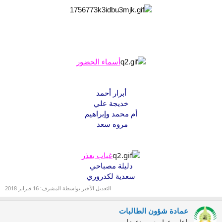
أسماء الحضور
أبرار أحمد
خديجة علي
أم محمد وإبراهيم
مروه سعد
غياب بعذر
دليلة مصباحي
سعدية لكدروري
التعديل الأخير بواسطة المشرف:
16 فبراير 2018
عمادة شؤون الطالبات
|علم وعمل، صبر ودعوة|