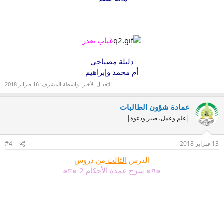
غياب بعذر
دليلة مصباحي
أم محمد وإبراهيم
التعديل الأخير بواسطة المشرف:
16 فبراير 2018
عمادة شؤون الطالبات
|علم وعمل، صبر ودعوة|
13 فبراير 2018
#4
الدرس
الثالث
من دروس
๑¤๑ شرح عمدة الأحكام 2 ๑¤๑