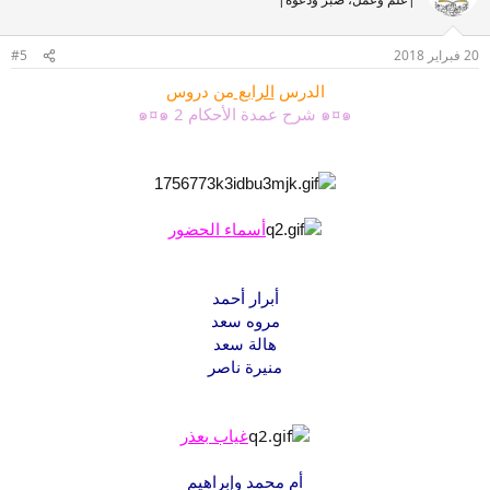
20 فبراير 2018
#5
الدرس
الرابع
من دروس
๑¤๑ شرح عمدة الأحكام 2 ๑¤๑
أسماء الحضور
أبرار أحمد
مروه سعد
هالة سعد
منيرة ناصر
غياب بعذر
أم محمد وإبراهيم