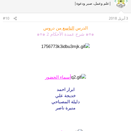
|علم وعمل، صبر ودعوة|
3 أبريل 2018
#10
الدرس
التاسع
من دروس
๑¤๑ شرح عمدة الأحكام 2 ๑¤๑
أسماء الحضور
ابرار احمد
خديجة علي
دليلة المصباحي
منيرة ناصر