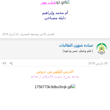
غياب بعذر
أم محمد وإبراهيم
دليلة مصباحي
التعديل الأخير بواسطة المشرف:
22 أبريل 2018
عمادة شؤون الطالبات
|علم وعمل، صبر ودعوة|
30 مارس 2018
#9
الدرس
الثامن
من دروس
๑¤๑ شرح عمدة الأحكام 2 ๑¤๑