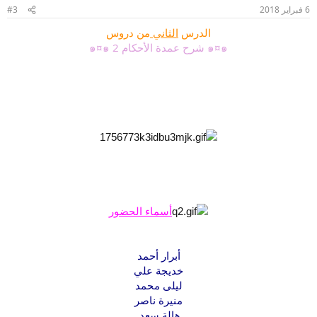
6 فبراير 2018
#3
الدرس
الثاني
من دروس
๑¤๑ شرح عمدة الأحكام 2 ๑¤๑
أسماء الحضور
أبرار أحمد
خديجة علي
ليلى محمد
منيرة ناصر
هالة سعد