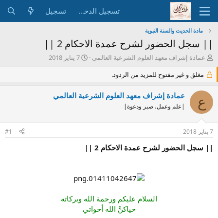
تسجيل الدخول
تسجيل
مادة الحديث والسنة النبوية
|| سجل الحضور لشرح عمدة الاحكام 2 ||
ب
ت
عمادة إشراف معهد العلوم الشرعية العالمي
7 يناير 2018
ا
ا
د
مغلق و غير مفتوح للمزيد من الردود.
ر
ئ
ي
ا
خ
عمادة إشراف معهد العلوم الشرعية العالمي
ع
ل
ا
|علم وعمل، صبر ودعوة|
م
ل
و
ب
ض
د
7 يناير 2018
#1
و
ء
ع
|| سجل الحضور لشرح عمدة الاحكام 2 ||
السلام عليكم ورحمة الله وبركاته
حياكنَّ الله أخواتي