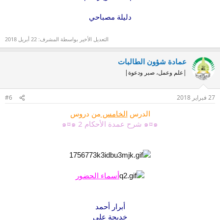
دليلة مصباحي
التعديل الأخير بواسطة المشرف:
22 أبريل 2018
عمادة شؤون الطالبات
|علم وعمل، صبر ودعوة|
27 فبراير 2018
#6
الدرس
الخامس
من دروس
๑¤๑ شرح عمدة الأحكام 2 ๑¤๑
أسماء الحضور
أبرار أحمد
خديجة علي