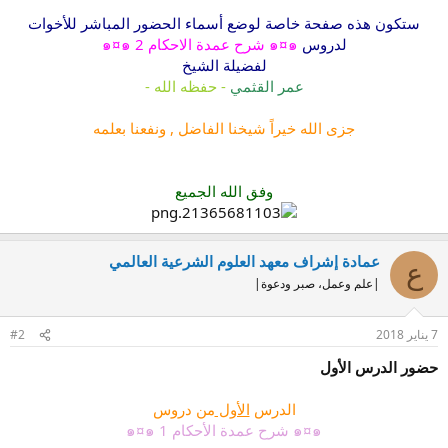
ستكون هذه صفحة خاصة لوضع أسماء الحضور المباشر للأخوات
لدروس
๑¤๑ شرح عمدة الاحكام 2 ๑¤๑
لفضيلة الشيخ
عمر القثمي
- حفظه الله -
جزى الله خيراً شيخنا الفاضل , ونفعنا بعلمه
وفق الله الجميع
عمادة إشراف معهد العلوم الشرعية العالمي
ع
|علم وعمل، صبر ودعوة|
7 يناير 2018
#2
حضور الدرس الأول
الدرس
الأول
من دروس
๑¤๑ شرح عمدة الأحكام 1 ๑¤๑