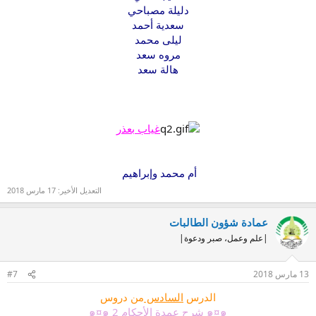
دليلة مصباحي
سعدية أحمد
ليلى محمد
مروه سعد
هالة سعد
غياب بعذر
أم محمد وإبراهيم
التعديل الأخير:
17 مارس 2018
عمادة شؤون الطالبات
|علم وعمل، صبر ودعوة|
13 مارس 2018
#7
الدرس
السادس
من دروس
๑¤๑ شرح عمدة الأحكام 2 ๑¤๑