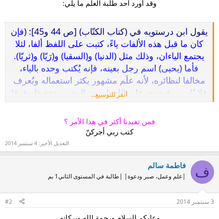
وقد أورد أحد طلبة العلم ما يلي
:​
يقول ابن درستويه في (كتاب الكتّاب) [ص 44 و45]: (
فإن
كان ما قبل هذه الألفات ياءً، كتبت على اللفظ ألفا، لئلا
يجتمع الياءان، وذلك مثل (الدنيا) و(السقيا) و(رَيّا) و(ثريّا).
فأما (يحيى) اسم رجل بعينه، فإنه يُكتب وحده بالياء،
مخالفا لنظائره، لأنه علَم مشهور يكثر استعماله ويُعرف
فلا يُلبِس، فيجري على اللفظ دون المعنى، تخفيفا وفرقا
أنقر للتوسيع...
بينه وبين الفعل، ولا يُقاس عليه لأنه شاذّ
).
فمن تفيدنا أكثر في هذا الأمر ؟
ويقول ابن قتيبة في (أدب الكاتب) [ص 258 و259]: (
...
كتب ربي أجركنّ
إلا ما كان في آخره ياءان، فإنه يُكتب بألف، لكراهتهم
التعديل الأخير:
4 سبتمبر 2014
اجتماع الألف في آخر الاسم، نحو(الدنيا) و(العليا)
و(القُصيا)، ونحو (مُعَيّا) و(مُحَيّا) و(عام حَيًا) و(رؤ
يا)
فاطمة سالم
ف
و(سقيا)
|علم وعمل، صبر ودعوة| |طالبة في المستوى الثاني1 بم
، خلا (يحيى) الذي هو اسم، فإن الكتّاب اجتمعوا
على أن كتبوه بالياء، ولم يلزموا فيه القياس، وأحسبهم
3 سبتمبر 2014
#2
اتبعوا المصحف. وكذلك إن كان مثل هذا على (يفعَل)،
نحو
(فلان يعْيا بالأمر) و(يحْيا سنين)، كتبت بالألف كراهة
وعليكم السلام ورحمة الله وبركاته