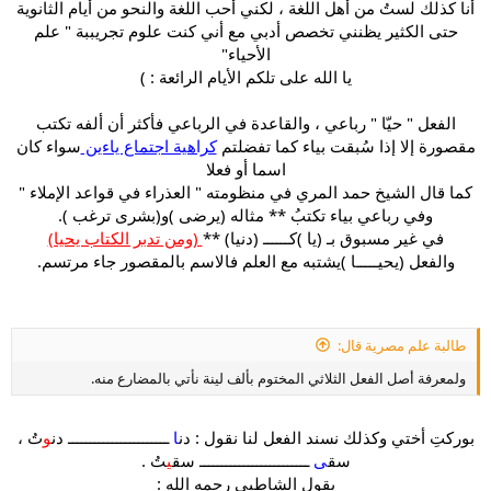
أنا كذلك لستُ من أهل اللغة ، لكني أحب اللغة والنحو من أيام الثانوية
حتى الكثير يظنني تخصص أدبي مع أني كنت علوم تجريببة " علم
الأحياء"
يا الله على تلكم الأيام الرائعة : )
الفعل " حيّا " رباعي ، والقاعدة في الرباعي فأكثر أن ألفه تكتب
مقصورة إلا إذا سُبقت بياء كما تفضلتم
كراهية اجتماع ياءين
سواء كان
اسما أو فعلا
كما قال الشيخ حمد المري في منظومته " العذراء في قواعد الإملاء "
وفي رباعي بياء تكتبُ ** مثاله (يرضى )و(بشرى ترغب ).
في غير مسبوق بـ (يا )كــــــ (دنيا) **
(ومن تدبر الكتاب يحيا)
والفعل (يحيـــــا )يشتبه مع العلم فالاسم بالمقصور جاء مرتسم.​
طالبة علم مصرية قال:
ولمعرفة أصل الفعل الثلاثي المختوم بألف لينة نأتي بالمضارع منه.
بوركتِ أختي وكذلك نسند الفعل لنا نقول : دن
ا
ـــــــــــــــــــــــ دن
و
تُ ،
سق
ى
ـــــــــــــــــــــــــ سق
ي
تُ .
يقول الشاطبي رحمه الله :