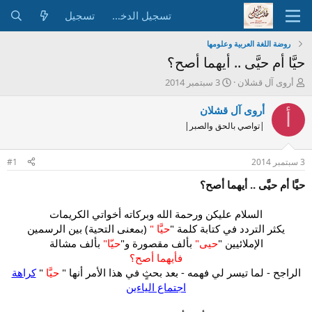
تسجيل الدخول
تسجيل
روضة اللغة العربية وعلومها
حيَّا أم حيَّى .. أيهما أصح؟
ب
ت
أروى آل قشلان
3 سبتمبر 2014
ا
ا
د
ر
أروى آل قشلان
أ
ئ
ي
|تواصي بالحق والصبر|
ا
خ
ل
ا
م
ل
3 سبتمبر 2014
#1
و
ب
ض
د
حيَّا أم حيَّى .. أيهما أصح؟
و
ء
ع
السلام عليكن ورحمة الله وبركاته أخواتي الكريمات
يكثر التردد في كتابة كلمة "
حيَّا "
(بمعنى التحية) بين الرسمين
الإملائيين "
حيى"
بألف مقصورة و"
حيّا"
بألف مشالة
فأيهما أصح؟
الراجح - لما تيسر لي فهمه - بعد بحثٍ في هذا الأمر أنها "
حيَّا
"
كراهة
اجتماع الياءين