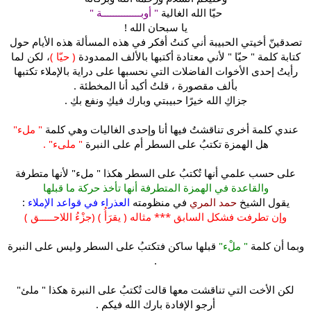
حيّا الله الغالية
" أوبــــــــــــــة "
لاجتماع ياءين في آخره
).
يا سبحان الله !
تصدقينّ أخيتي الحبيبة أني كنتُ أفكر في هذه المسألة هذه الأيام حول
كتابة كلمة " حيّا " لأني معتادة أكتبها بالألف الممدودة
( حيّا )
، لكن لما
رأيتُ إحدى الأخوات الفاضلات التي نحسبها على دراية بالإملاء تكتبها
بألف مقصورة ، قلتُ أكيد أنا المخطئة .
جزاكِ الله خيرًا حبيبتي وبارك فيكِ ونفع بكِ .
عندي كلمة أخرى تناقشتُ فيها أنا وإحدى الغاليات وهي كلمة
" ملء"
هل الهمزة تكتبُ على السطر أم على النبرة
" ملىء" .
على حسب علمي أنها تٌكتبُ على السطر هكذا " ملء" لأنها متطرفة
والقاعدة في الهمزة المتطرفة أنها تأخذ حركة ما قبلها
يقول الشيخ
حمد المري
في منظومته
العذراء في قواعد الإملاء
:
وإن تطرفت فشكل السابق *** مثاله ( يقرَأُ ) (جزْءُ اللاحـــــق )
وبما أن كلمة
" ملْء"
قبلها ساكن فتكتبُ على السطر وليس على النبرة
.
لكن الأخت التي تناقشت معها قالت تُكتبُ على النبرة هكذا " ملئ"
أرجو الإفادة بارك الله فيكم .