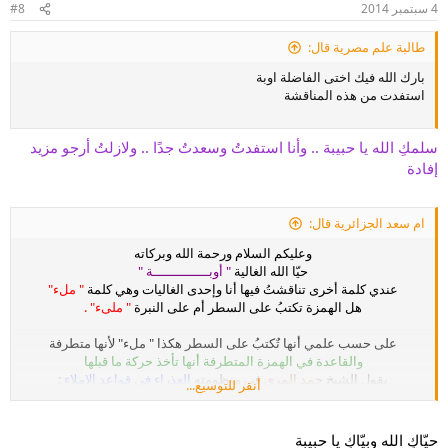
4 سبتمبر 2014
#8
طالبة علم مصرية قال:
بارك الله فيك اختى الفاضلة اوبة
استفدت من هذه المناقشة
سلمكِ الله يا حبيبة .. وأنا استفدتُ وسعدتُ جدًا .. ولازلتُ أرجو مزيد
إفادة
ام سعد الجزائرية قال:
وعليكم السلام ورحمة الله وبركاته
حيّا الله الغالية
" أوبــــــــــــــة "
عندي كلمة أخرى تناقشتُ فيها أنا وإحدى الغاليات وهي كلمة
" ملء"
هل الهمزة تكتبُ على السطر أم على النبرة
" ملىء" .
على حسب علمي أنها تٌكتبُ على السطر هكذا " ملء" لأنها متطرفة
والقاعدة في الهمزة المتطرفة أنها تأخذ حركة ما قبلها
يقول الشيخ
حمد المري
في منظومته
العذراء في قواعد الإملاء
:
أنقر للتوسيع...
وإن تطرفت فشكل السابق *** مثاله ( يقرَأُ ) (جزْءُ اللاحـــــق )
وبما أن كلمة
" ملْء"
قبلها ساكن فتكتبُ على السطر وليس على النبرة .
حيّاكِ الله وبيّاكِ يا حبيبة