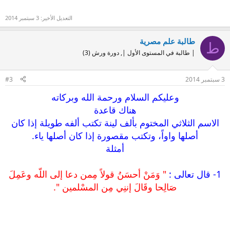
التعديل الأخير:
3 سبتمبر 2014
طالبة علم مصرية
ط
| طالبة في المستوى الأول |, دورة ورش (3)
3 سبتمبر 2014
#3
وعليكم السلام ورحمة الله وبركاته
هناك قاعدة
الاسم الثلاثي المختوم بألف لينة تكتب ألفه طويلة إذا كان
أصلها واواً، وتكتب مقصورة إذا كان أصلها ياء.
أمثلة
1- قال تعالى :
" وَمَنْ أحسَنُ قولاً مِمن دعا إلى اللّه وعَمِلَ
صَالِحا وقَالَ إننِي مِن المسْلمين ".