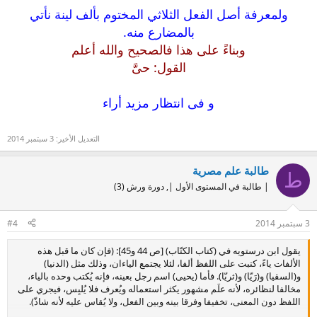
ولمعرفة أصل الفعل الثلاثي المختوم بألف لينة نأتي
بالمضارع منه.
وبناءً على هذا فالصحيح والله أعلم
القول: حىَّ
و فى انتظار مزيد أراء
التعديل الأخير:
3 سبتمبر 2014
طالبة علم مصرية
ط
| طالبة في المستوى الأول |, دورة ورش (3)
3 سبتمبر 2014
#4
يقول ابن درستويه في (كتاب الكتّاب) [ص 44 و45]: (فإن كان ما قبل هذه
الألفات ياءً، كتبت على اللفظ ألفا، لئلا يجتمع الياءان، وذلك مثل (الدنيا)
و(السقيا) و(رَيّا) و(ثريّا). فأما (يحيى) اسم رجل بعينه، فإنه يُكتب وحده بالياء،
مخالفا لنظائره، لأنه علَم مشهور يكثر استعماله ويُعرف فلا يُلبِس، فيجري على
اللفظ دون المعنى، تخفيفا وفرقا بينه وبين الفعل، ولا يُقاس عليه لأنه شاذّ).