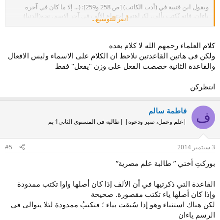
ويقول ابن قتيبة في (أدب الكاتب) [ص 258 و259]: (... إلا ما كان في آخره
ياءان، فإنه يُكتب بألف، لكراهتهم اجتماع الألف في آخر الاسم، نحو(الدنيا)
أنقر للتوسيع...
و(العليا) و(القُصيا)، ونحو (مُعَيّا) و(مُحَيّا) و(عام حَيًا) و(رؤيا) و(سقيا) ، خلا (يحيى)
الذي هو اسم، فإن الكتّاب اجتمعوا على أن كتبوه بالياء، ولم يلزموا فيه
القياس، وأحسبهم اتبعوا المصحف. وكذلك إن كان مثل هذا على (يفعَل)، نحو
كلام العلماء رحمهم الله لا كلام بعده
(فلان يعْيا بالأمر) و(يحْيا سنين)، كتبت بالألف كراهة لاجتماع ياءين في آخره).
ولكن فى هاتين القاعدتين نلاحظ ان الكلام على الاسماء وليس الافعال
والقاعدة الثانية خصصت الفعل على وزن "يفعل" فقط
انتظركن
فاطمة سالم
ف
|علم وعمل، صبر ودعوة| |طالبة في المستوى الثاني1 بم
3 سبتمبر 2014
#5
بوركتِ أختي ” طالبة علم مصرية”
القاعدة التي ذكرتيها في أن الألف إذا كان أصلها واوا تكتب ممدودة
وإذا كان أصلها ياء تكتب مقصورة. صحيحة
لكن هناك استثناء وهو إذا سُبقت بياء ؛ فتكتبُ ممدودة لئلا يتوالى في
الرسم ياءان