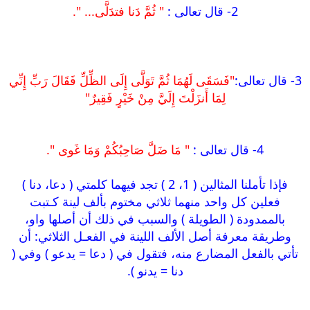
2- قال تعالى :
" ثُمَّ دَنا فتدَلَّى... ".
3- قال تعالى:
"فَسَقَى لَهُمَا ثُمَّ تَوَلَّى إِلَى الظِّلِّ فَقَالَ رَبِّ إِنِّي
لِمَا أَنزَلْتَ إِلَيَّ مِنْ خَيْرٍ فَقِيرٌ"
4- قال تعالى :
" مَا ضَلَّ صَاحِبُكُمْ وَمَا غَوى ".
فإذا تأملنا المثالين ( 1، 2 ) تجد فيهما كلمتي ( دعا، دنا )
فعلين كل واحد منهما ثلاثي مختوم بألف لينة كـتبت
بالممدودة ( الطويلة ) والسبب في ذلك أن أصلها واو،
وطريقة معرفة أصل الألف اللينة في الفعـل الثلاثي: أن
تأتي بالفعل المضارع منه، فتقول في ( دعا = يدعو ) وفي (
دنا = يدنو ).