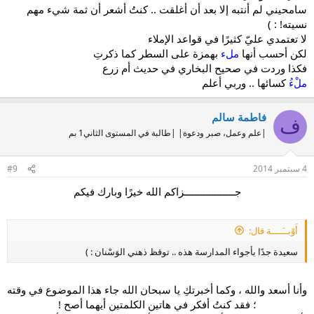
سامحيني لم أنتبه إلا بعد أن أغلقت .. كنتُ أشعر أن ثمة شيء مهم
لكن الأخت التي تناقشت معها قالت تُكتبُ على النبرة هكذا " ملئ"
نسيته! : )
أرجو الإفادة بارك الله فيكم .
لا تعتمدي عليّ كثيرًا في قواعد الإملاء
لكن أحسب أنها
ملء
بهمزة على السطر كما ذكرتِ
فكذا وردت في صحيح البخاري في حديث أم زرع
ملْءُ
كسائها .. وربي أعلم
فاطمة سالم
ف
|علم وعمل، صبر ودعوة| |طالبة في المستوى الثاني1 بم
4 سبتمبر 2014
#9
جــــــــــــــــــزاكم الله خيرًا وبارك فيكم
أَوْبــَــــة قال:
سعيدة جدًا بأجواء المدارسة هذه .. توقظ ذهني الوَسْنان : )
وأنا أسعد والله ، وكما أخبرتكِ يا سبحان الله جاء هذا الموضوع في وقته
؛ فقد كنتُ أفكر في هاتين الكلمتين أيهما أصح !