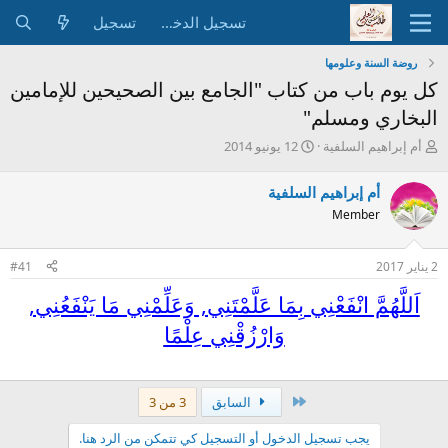
تسجيل الدخول
تسجيل
روضة السنة وعلومها
كل يوم باب من كتاب "الجامع بين الصحيحين للإمامين
البخاري ومسلم"
ب
ت
أم إبراهيم السلفية
12 يونيو 2014
ا
ا
د
ر
أم إبراهيم السلفية
ئ
ي
Member
ا
خ
ل
ا
م
ل
2 يناير 2017
#41
و
ب
ض
د
اَللَّهُمَّ انْفَعْنِي بِمَا عَلَّمْتَنِي, وَعَلِّمْنِي مَا يَنْفَعُنِي,
و
ء
ع
وَارْزُقْنِي عِلْمًا
الأول
السابق
3 من 3
يجب تسجيل الدخول أو التسجيل كي تتمكن من الرد هنا.