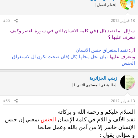
|نتعلم لنعمل|
13 فبراير 2012
#55
سؤال : ما تفيد (ال ) في كلمة الانسان التي في سورة العصر وكيف
نتعرف عليها ؟
ال:
تفيد استغراق جنس الانسان
ونتعرف عليها :
بان نحل محلها (كل )فان صحت تكون ال لاستغراق
الجنس
زينب الجزائرية
|طالبة في المستوى الثاني 1|
13 فبراير 2012
#56
السلام عليكم و رحمة الله و بركاته
تفيد الألف و اللام في كلمة الإنسان
الجنس
بمعني إن جنس
الإنسان خاسر إلا من آمن بالله وعمل صالحا
و سؤالي يقول :