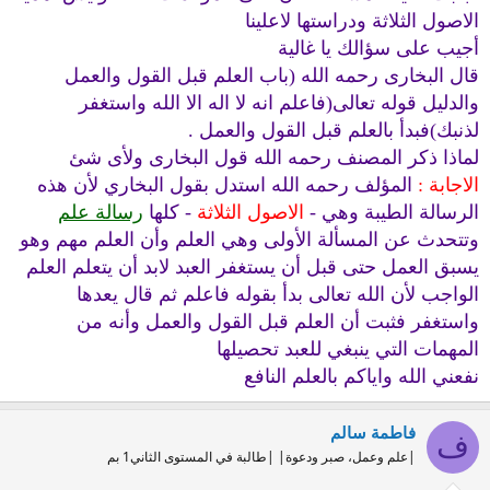
الاصول الثلاثة ودراستها لاعلينا
أجيب على سؤالك يا غالية
قال البخارى رحمه الله (باب العلم قبل القول والعمل
والدليل قوله تعالى(فاعلم انه لا اله الا الله واستغفر
لذنبك)فبدأ بالعلم قبل القول والعمل .
لماذا ذكر المصنف رحمه الله قول البخارى ولأى شئ
الاجابة :
المؤلف رحمه الله استدل بقول البخاري لأن هذه
الرسالة الطيبة وهي -
الاصول الثلاثة
- كلها
رسالة علم
وتتحدث عن المسألة الأولى وهي العلم وأن العلم مهم وهو
يسبق العمل حتى قبل أن يستغفر العبد لابد أن يتعلم العلم
الواجب لأن الله تعالى بدأ بقوله فاعلم ثم قال يعدها
واستغفر فثبت أن العلم قبل القول والعمل وأنه من
المهمات التي ينبغي للعبد تحصيلها
نفعني الله واياكم بالعلم النافع
فاطمة سالم
ف
|علم وعمل، صبر ودعوة| |طالبة في المستوى الثاني1 بم