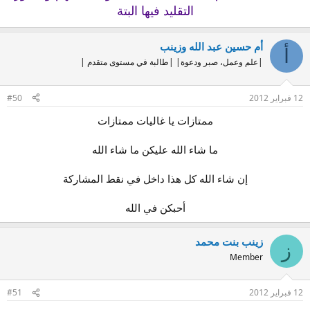
التقليد فيها البتة
أم حسين عبد الله وزينب
أ
|علم وعمل، صبر ودعوة| |طالبة في مستوى متقدم |
12 فبراير 2012
#50
ممتازات يا غاليات ممتازات
ما شاء الله عليكن ما شاء الله
إن شاء الله كل هذا داخل في نقط المشاركة
أحبكن في الله​
زينب بنت محمد
ز
Member
12 فبراير 2012
#51