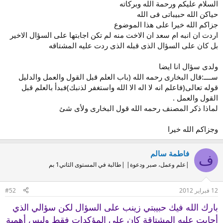
السلام عليكم ورحمة الله وبركاته
حياكن الله حبيباتى فى الله
جزاكم الله خيرا على هذا الموضوع
اردت ان انبه ام سعد ان الاخت منه لم تكن اجابتها على السؤال الاخير
بل كان على السؤال الذى قبله الذى ردت عليه المشتاقه
ولدى سؤال انا ايضا
ســــ:قال البخارى رحمه الله (باب العلم قبل القول والعمل والدليل
قوله تعالى(فاعلم انه لا اله الا الله واستغفر لذنبك)فبدأ بالعلم قبل
القول والعمل .
لماذا ذكر المصنف رحمه الله قول البخارى ولأى شئ
وجزاكم الله خيرا
فاطمة سالم
ف
|علم وعمل، صبر ودعوة| |طالبة في المستوى الثاني1 بم
12 فبراير 2012
#52
بارك الله فيك حبيبتي زينب على السؤال لكن سؤالي الذي
أجابت عليه المشتاقة كان على المؤكدات فقط وليس أهمية