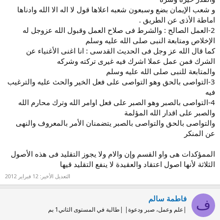
و شعب الإيمان بضع وسبعون شعبه اعلاها قول لا اله الا الله وادناها
اماطة الأذى عن الطريق .
2-العمل الصالح : والشرط فى صلاح العمل وقبول الله عزوجل له
الإخلاص ومتابعة النبى صلى الله عليه وسلم
كما قال الله عز وجل فى الحديث القدسى : انا اغنى الأغنياء عن
الشرك فمن عمل عملا اشرك فيه غيرى تركته وشركه
والمتابعة للنبى صلى الله عليه وسلم
3-التواصى بالحق وهو التواصى على فعل الخير والحث عليه والترغيب
فيه
4-التواصى بالصبر وهو الصبر على فعل اوامر الله وترك محارم الله
والصبر على اقدار الله المؤلمة
والتواصى بالحق والتواصى بالصبر يتضمنان الأمر بالمعروف والنهى
عن المنكر
الممؤكدات هى واو القسم وإن والام ولا يجوز التقليد فى هذه الأصول
الثلاثة لأنها اصول اعتقاد والعقيدة لا ينفع التقليد قيها
التعديل الأخير:
12 فبراير 2012
فاطمة سالم
ف
|علم وعمل، صبر ودعوة| |طالبة في المستوى الثاني1 بم