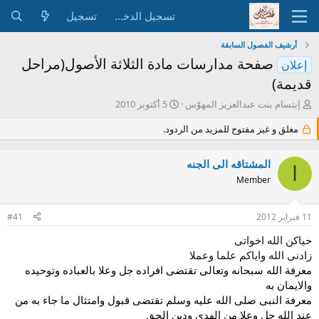
تسجيل الدخول
تسجيل
أرشيف الفصول السابقة
صفحة مدارسات مادة الثلاثة الأصول(مراحل
إعلان
قديمة)
ب
ت
إبتسام بنت عبدالعزيز المهوّس
5 أكتوبر 2010
ا
ا
د
ر
مغلق و غير مفتوح للمزيد من الردود.
ئ
ي
ا
خ
المشتاقه الى الجنه
ل
ا
ا
م
Member
ل
و
ب
ض
د
11 فبراير 2012
#41
و
ء
ع
حياكن الله اخواتى
زادنى الله واياكم علما وعملا
معرفة الله سبحانه وتعالى تقتضى افراده جل وعلا بالعباده وتوحيده
والايمان به
معرفة النبى صلى الله عليه وسلم تقتضى قبول وامتثال ما جاء به من
عند الله جل وعلا من الهدى ودين الحق