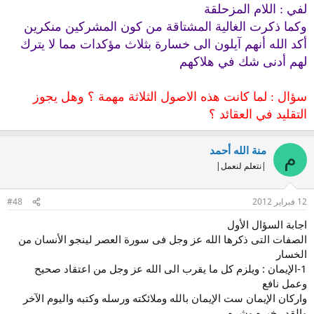
لفي : اللام المزحلقة
وكما ذكرت الغالية المشتاقة من كون المشركين منكرين
أكد الله أنهم آيلون الى خسارة بثلاث مؤكدات مما لا يترك
لهم أدنى شك في هلاكهم
سؤال : لما كانت هذه الاصول الثلاثة مهمة ؟ وهل يجوز
التقليد في العقائد ؟
منة الله أحمد
م
|نتعلم لنعمل|
12 فبراير 2012
#48
اجابة السؤال الأول
الصفات التى ذكرها الله عز وجل فى سورة العصر لينجو الأنسان من
الخسار
1-الإيمان : ويلزم كل ما يقرب الى الله عز وجل من اعتقاد صحيح
وعمل نافع
واركان الإيمان ست الإيمان بالله وملائكته ورسله وكتبه واليوم الآخر
والقدر خيره وشره