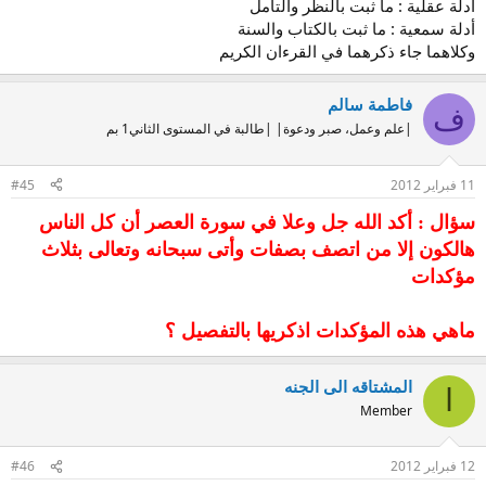
أدلة عقلية : ما ثبت بالنظر والتأمل
أدلة سمعية : ما ثبت بالكتاب والسنة
وكلاهما جاء ذكرهما في القرءان الكريم
فاطمة سالم
ف
|علم وعمل، صبر ودعوة| |طالبة في المستوى الثاني1 بم
11 فبراير 2012
#45
سؤال : أكد الله جل وعلا في سورة العصر أن كل الناس
هالكون إلا من اتصف بصفات وأتى سبحانه وتعالى بثلاث
مؤكدات
ماهي هذه المؤكدات اذكريها بالتفصيل ؟
المشتاقه الى الجنه
ا
Member
12 فبراير 2012
#46