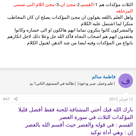
الثلاث مؤكدات هم 1-
القسم
،2-
مجئ ان
،3-
مجئ اللام التى تسمى
المزحلقه
واهل العلم باللغه يقولون ان مجئ المؤكدات يصلح ان كان المخاطب
منكرا لما اشتمل عليه الكلام
والمشركون كانوا ينكرون تماما انهم هالكون او الى خساره وكانوا
يعتقدون انهم هم اصحاب النجاة فأكد الله جل وعلا ذلك لاجل انكارهم
بانواع من المؤكدات وفيه ايضا من شد الذهن لقبول الكلام
فاطمة سالم
ف
|علم وعمل، صبر ودعوة| |طالبة في المستوى الثاني1 بم
12 فبراير 2012
#47
بارك الله فيك أختي المشتاقة للجنة فقط أفصل قليلا
المؤكدات الثلاث في سورة العصر
القسم : في قوله والعصر حيث أقسم الله بالعصر
إن : وهي أداة توكيد