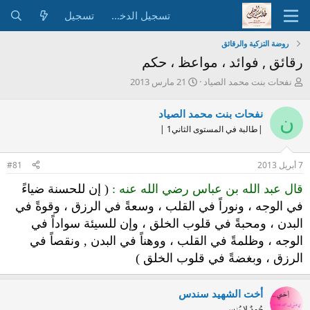
تسجيل الدخول
تسجيل
روضة التزكية والرقائق
رقائق , فوائد ، مواعظ ، حكم
ب
ت
نفحات بنت محمد الصياد
21 مارس 2013
ا
ا
د
ر
نفحات بنت محمد الصياد
ن
ئ
ي
|طالبة في المستوى الثاني1 |
ا
خ
ل
ا
م
ل
7 أبريل 2013
#81
و
ب
ض
د
قال عبد الله بن
عباس رضي
الله عنه :
( إن للحسنة ضياءً
و
ء
في الوجه ، ونوراً في القلب ، وسعةً في الرزق ، وقوةً في
ع
البدن ، ومحبةً في قلوب الخلق ، وإن للسيئة سواداً في
الوجه ، وظلمةً في القلب ، ووهناً في البدن , ونقصاً في
الرزق ، وبغضةً في قلوب
الخلق )
أخت الشهيد سندس
جُهدٌ لا يُنسى