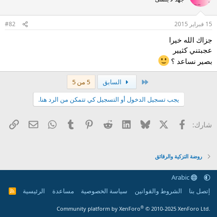
15 فبراير 2015
#82
جزاك الله خيرا
عجبتني كثيير
بصير نساعد ؟
الأول
السابق
5 من 5
يجب تسجيل الدخول أو التسجيل كي تتمكن من الرد هنا.
X
فيسبوك
Bluesky
LinkedIn
Reddit
Pinterest
Tumblr
WhatsApp
الرا
البريد الإل
شارك:
روضة التزكية والرقائق
Arabic
إتصل بنا
الشروط والقوانين
سياسة الخصوصية
مساعدة
الرئيسية
R
S
S
®
Community platform by XenForo
© 2010-2025 XenForo Ltd.