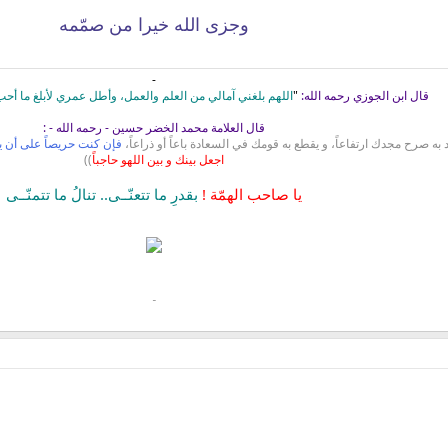
وجزى الله خيرا من صمّمه
-
قال ابن الجوزي رحمه الله:
"
اللهم بلغني آمالي من العلم والعمل، وأطل عمري لأبلغ ما أح
قال العلامة محمد الخضر حسين - رحمه الله - :
 به صرح مجدك ارتفاعاً، و يقطع به قومك في السعادة باعاً أو ذراعاً،
فإن كنت حريصاً على أن 
اجعل بينك و بين اللهو حاجباً
))
يا صاحب الهمّة !
بقدرِ ما تتعنّــى.. تنالُ ما تتمنّــى
ـ