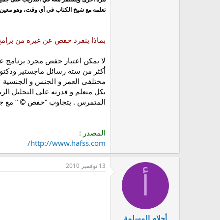
تعلمه مع شيخ الكتاب في أي وقت، وهو معين لك
بماذا ينفرد حفص عن غيره من برامج 
لا يمكن اعتبار حفص مجرد برنامج عا
أكثر من ستة رسائل ماجستير ودكتو
مختلفى العمر و الجنس و الجنسية ل
بكل متعلم و قدرته على التحليل الري
المتمرس . يتجاوب ”حفص © “ مع جمي
المصدر :
http://www.hafss.com/
13 نوفمبر 2010
أ
أحلام المسلمة