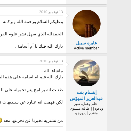
13 نوفمبر 2010
وعليكم السلام ورحمة الله وبركاته
الحمدلله الذي سهل نشر علوم القرآ
عابرة سيبل
بارك الله فيك يا أم أسامة..
Active member
13 نوفمبر 2010
ماشاء الله ..
بارك الله فيم ام اسامه على هذه البش
ظننت انه برنامج يتم تحميله على ال
إبتسام بنت
عبدالعزيز المهوّس
لكن فهمت انه عبارد عن سيديهات 
|علم وعمل، صبر
ودعوة|| طالبة مستوى
متقدم |, دورة و
من تشتريه تخبرنا عن تجربتها معه