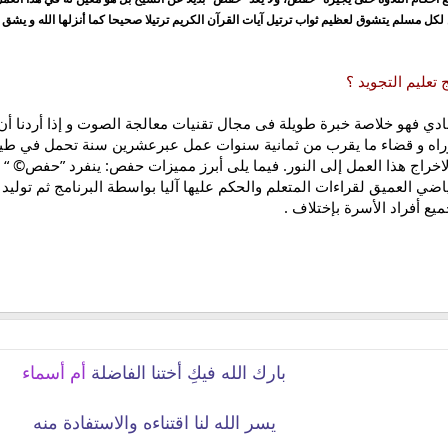
ل مسلم يتشوق لعظيم ثواب ترتيل آيات القرآن الكريم ترتيلا صحيحا كما أنزلها الله و يشق علي
تعليم التجويد ؟
دي فهو خلاصة خبرة طويلة فى مجال تقنيات معالجة الصوت و إذا أردنا أن 
راه و قضاء ما يقرب من ثمانية سنوات عمل عبرعشرين سنة تحمل في طيا
اخراج هذا العمل إلى النور. فيما يلى أبرز مميزات حفص: ينفرد ”حفص© “ 
اضي العميق لقراءات المتعلم والحكم عليها آليا بواسطة البرنامج ثم توليد
ع أفراد الأسرة بإختلاف .
بارك الله فيكِ أختنا الفاضلة
أم أسماء
يسر الله لنا اقتناءه والاستفادة منه