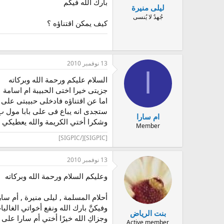
بارك الله فيكم
ليلى منيرة
جُهدٌ لا يُنسى
كيف يمكن اقتناؤه ؟
13 نوفمبر 2010
ا
السلام عليكم ورحمة الله وبركاته
جزيتى خيرا اختى الحبيبة ام اسامة
اما عن اقتناؤه فادخلى حبيبتى على
ستجدى انه يباع فى على بابا مول ب120 جنيها او30 دولا
ام سارا
وشكرا أختي الكريمة والله يعطيكي 
Member
[SIGPIC][/SIGPIC]
13 نوفمبر 2010
وعليكم السلام ورحمة الله وبركاته
أحلام المسلمة , ليلى منيرة , أم سار
وفيكنَّ بارك الله ونفع أخواتي الغاليا
بنت الرياض
وجزاكِ الله خيرًا أختي أم سارا على 
Active member