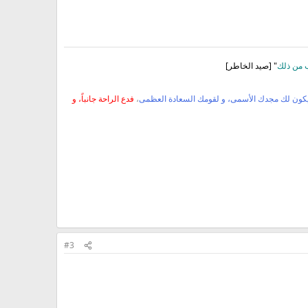
ب من ذلك
" [صيد الخاطر]
يكون لك مجدك الأسمى، و لقومك السعادة العظمى
،
فدع الراحة جانباً، و
#3