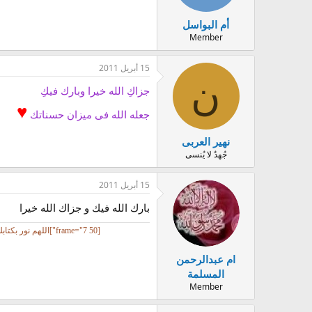
أم البواسل
Member
15 أبريل 2011
ن
جزاكِ الله خيرا وبارك فيكِ
♥
جعله الله فى ميزان حسناتك
نهير العربى
جُهدٌ لا يُنسى
15 أبريل 2011
بارك الله فيك و جزاك الله خيرا
[frame="7 50"]اللهم نور بكتابك بصري، واشرح به صدري، وفرح به قلبي، وأطلق به لساني، واستعمل به بدني، وقوني على ذلك، وأعني عليه إنه لا معين عليه إلا أنت، لا إله إلا أنت[/frame]
ام عبدالرحمن
المسلمة
Member