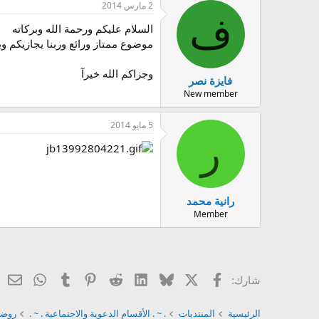
2 مارس 2014
ف
السلام عليكم ورحمة الله وبركاته
موضوع ممتاز ورائع وربنا يجازيكم وي
وجزاكم الله خيرآ
فايزة نصر
New member
5 مايو 2014
ر
رانية محمد
Member
X
فيسبوك
Bluesky
LinkedIn
Reddit
Pinterest
Tumblr
atsApp
ال
شارك:
الرئيسية
المنتديات
. ~ . الأقسام الدعوية والاجتماعية . ~ .
روضة 