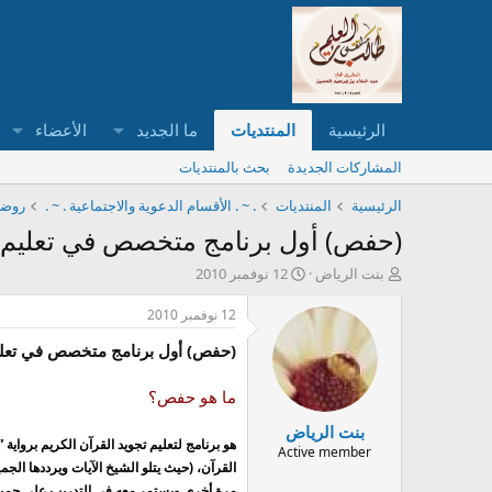
الرئيسية
المنتديات
ما الجديد
الأعضاء
المشاركات الجديدة
بحث بالمنتديات
الرئيسية
المنتديات
. ~ . الأقسام الدعوية والاجتماعية . ~ .
روضة 
(حفص) أول برنامج متخصص في تعليم أحك
ب
ت
بنت الرياض
12 نوفمبر 2010
ا
ا
د
ر
12 نوفمبر 2010
ئ
ي
(حفص) أول برنامج متخصص في تعليم 
ا
خ
ل
ا
م
ل
ما هو حفص؟
و
ب
بنت الرياض
ض
د
هو برنامج لتعليم تجويد القرآن الكريم بروا
و
ء
Active member
القرآن، (حيث يتلو الشيخ الآيات ويرددها الج
ع
مرة أخرى ويستمر معه في التدريب على جميع