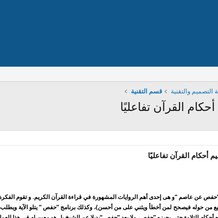
التصميم والتقنية
قسم التقنية
ام القرآن تفاعليًا
أحكام القرآن تفاعليًا
ية ”حفص عن عاصم “و هى إحدى أهم الروايات المشهورة في قراءة القرآن الكريم. و تقوم الفكر
ميع من حوله فيصحح لمن أخطأ ويثني على من أحسن)، وكذلك برنامج ”حفص “ يتلو الآية ويطلب من 
 أحكام التلاوة حتى يجيزه ”حفص،
ولا يعد ”حفص “بديلا عن الشيخ
بل هو
معين
له في هذا العم