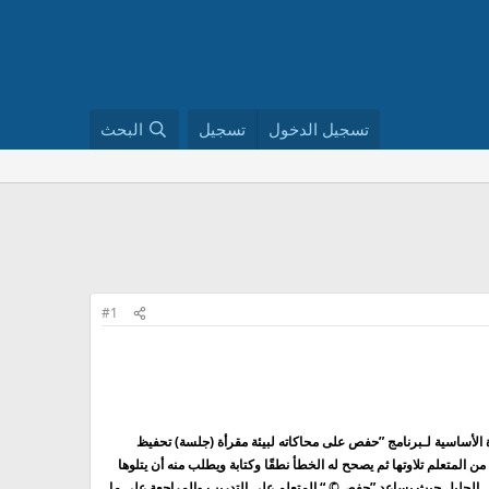
تسجيل الدخول
تسجيل
البحث
#1
ة الأساسية لـبرنامج ”حفص على محاكاته لبيئة مقرأة (جلسة) تحفيظ
المتعلم تلاوتها ثم يصحح له الخطأ نطقًا وكتابة ويطلب منه أن يتلوها
ل الجليل حيث يساعد ”حفص© “ المتعلم على التدريب والمراجعة على ما