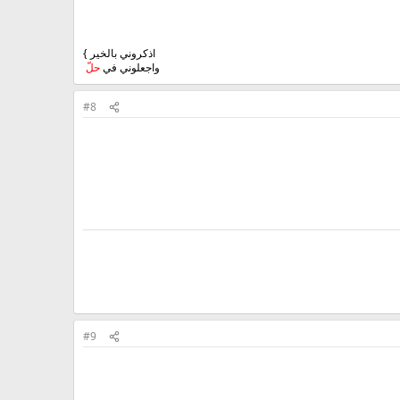
اذكروني بالخير }
واجعلوني في
حلّ
#8
#9