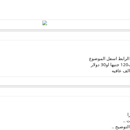
 الرابط اسفل الموضوع
ر
الف عافيه
ا
ت ..
التوضيح ..