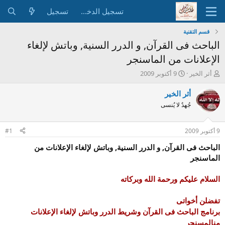
تسجيل الدخول
تسجيل
قسم التقنية
الباحث فى القرآن, و الدرر السنية, وباتش لإلغاء
الإعلانات من الماسنجر
ب
ت
أثر الخير
9 أكتوبر 2009
ا
ا
د
ر
أثر الخير
ئ
ي
جُهدٌ لا يُنسى
ا
خ
ل
ا
م
ل
9 أكتوبر 2009
#1
و
ب
ض
د
الباحث فى القرآن, و الدرر السنية, وباتش لإلغاء الإعلانات من
و
ء
الماسنجر
ع
السلام عليكم ورحمة الله وبركاته
تفضلن أخواتى
برنامج الباحث فى القرآن وشريط الدرر وباتش لإلغاء الإعلانات
من
المسنجر