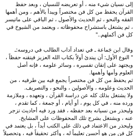
إلى نسيان شيء منه ، أو تعريضه للنسيان ، وبعد حفظ
القرآن يحفظ من كل فن مختصراً ويبدأ بالأهم ، ومن أهمها
الفقه والنحو ، ثم الحديث والأصول ، ثم الباقي على ماتيسر
، ثم يشتغل باستشراح محفوظاته ، ويعتمد من الشيوخ في
كل فن أكملهم.."
وقال ابن جَماعة ـ في تعداد آداب الطالب في دروسه:ـ
" النوع الأول: أن يبتدئ أولاً بكتاب الله العزيز فيتقنه حفظاً ،
ويجتهد على إتقان تفسيره ، وسائر علومه ، فإنه أصل
العلوم وأمها وأهمها.
ثم يحفظ من كل فن مختصراً يجمع فيه بين طرفيه ، من
الحديث وعلومه ، والأصولين ، والنحو ، والتصريف.
ولا يشتغل بذلك كله عن دراسة القرآن ، وتعهده ، وملازمة
ورده منه ، في كل يوم ، أو أيام ، أو جمعة ، كما تقدم ،
وليحذر من نسيانه بعد حفظه ، فقد ورد فيه أحاديث تزجر
عنه ، ويشتغل بشرح تلك المحفوظات على المشايخ.
وليحذر من الاعتماد في ذلك على الكتب أبداً ، بل يعتمد في
كل فن من هو أحسن تعليماً له ، وأكثر تحقيقاً فيه ، وتحصيلاً