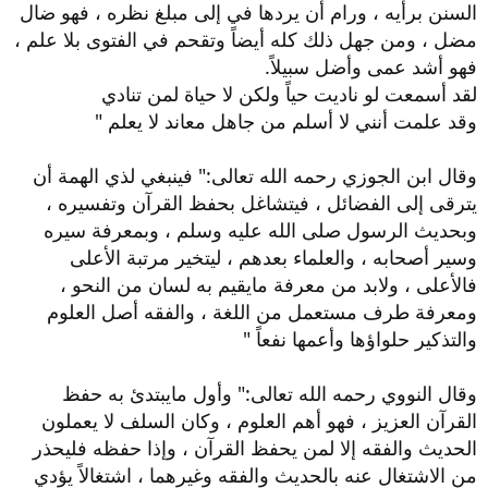
السنن برأيه ، ورام أن يردها في إلى مبلغ نظره ، فهو ضال
مضل ، ومن جهل ذلك كله أيضاً وتقحم في الفتوى بلا علم ،
فهو أشد عمى وأضل سبيلاً.
لقد أسمعت لو ناديت حياً ولكن لا حياة لمن تنادي
وقد علمت أنني لا أسلم من جاهل معاند لا يعلم "
وقال ابن الجوزي رحمه الله تعالى:" فينبغي لذي الهمة أن
يترقى إلى الفضائل ، فيتشاغل بحفظ القرآن وتفسيره ،
وبحديث الرسول صلى الله عليه وسلم ، وبمعرفة سيره
وسير أصحابه ، والعلماء بعدهم ، ليتخير مرتبة الأعلى
فالأعلى ، ولابد من معرفة مايقيم به لسان من النحو ،
ومعرفة طرف مستعمل من اللغة ، والفقه أصل العلوم
والتذكير حلواؤها وأعمها نفعاً "
وقال النووي رحمه الله تعالى:" وأول مايبتدئ به حفظ
القرآن العزيز ، فهو أهم العلوم ، وكان السلف لا يعملون
الحديث والفقه إلا لمن يحفظ القرآن ، وإذا حفظه فليحذر
من الاشتغال عنه بالحديث والفقه وغيرهما ، اشتغالاً يؤدي