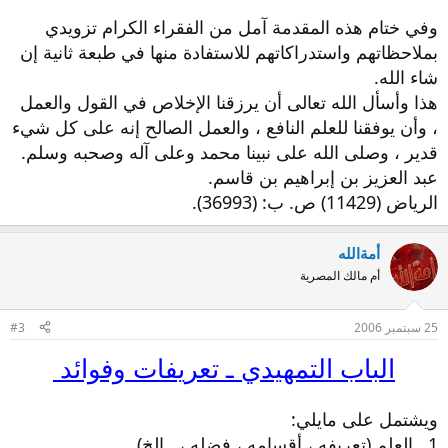
وفي ختام هذه المقدمة آمل من الفقراء الكرام تزويدي
بملاحظاتهم واستدراكاتهم للاستفادة منها في طبعة ثانية إن
شاء الله.
هذا وأسأل الله تعالى أن يرزقنا الإخلاص في القول والعمل
، وأن يوفقنا للعلم النافع ، والعمل الصالح إنه على كل شيء
قدير ، وصلى الله على نبينا محمد وعلى آله وصحبه وسلم.
عبد العزيز بن إبراهيم بن قاسم.
الرياض (11429) ص. ب: (36993).
أمةالله
أم مالك المصرية
25 سبتمبر 2006
#3
الباب التمهيدي ـ تعريفات وفوائد
ويشتمل على مايلي:
1 ـ العلم (تعريفه ، أقسامه ، فضله ،...إلخ).