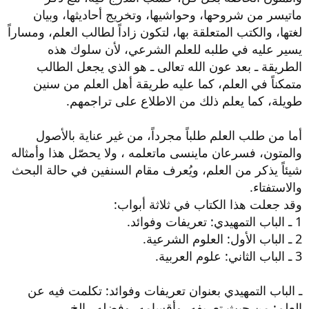
ماتيسر من شروحها، وحواشيها، وتخريج أحاديثها، وبيان
لغتها، والكتب المتعلقة بها، لتكون زاداً لطالب العلم، ومساراً
يسير عليه في طلبه للعلم الشرعي، لأن سلوك هذه
الطريقة ـ بعد عون الله تعالى ـ هو الذي يجعل الطالب
متمكناً في العلم، كما عليه طريقة أهل العلم من سنين
طويلة، كما يعلم ذلك من الاطلاع على تراجمهم.
أما من طلب العلم طلباً مجرداً، من غير عناية بالأصول
والمتون، فسرعان ماينسى ماتعلمه ، ولا يحصّل هذا وأمثاله
شيئاً يذكر من العلم، ويُعرف مقام السنفين في حالة البحث
والاستفتاء.
وقد جعلت هذا الكتاب في ثلاثة أبواب:
1 ـ الباب التمهيدي: تعريفات وفوائد.
2 ـ الباب الأول: العلوم الشرعية.
3 ـ الباب الثاني: علوم العربية.
ـ الباب التمهيدي بعنوان تعريفات وفوائد: تكلمت فيه عن
العلم: من حيث تعريفه ،وأقسامه ،وفضله.. إلخ.