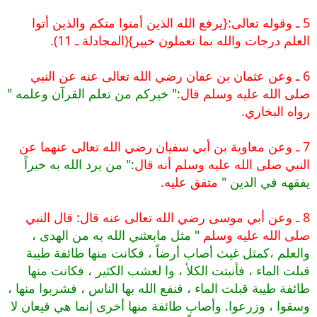
5 ـ وقوله تعالى
:{يرفع الله الذين أمنوا منكم والذين أتوا
العلم درجات والله بما تعملون خبير}
(المجادلة ـ 11).
6 ـ وعن عثمان بن عفان رضي الله تعالى عنه عن النبي
صلى الله عليه وسلم قال
:" خيركم من تعلم القرآن وعلمه "
رواه البخاري.
7 ـ وعن معاوية بن أبي سفيان رضي الله تعالى عنهما عن
النبي صلى الله عليه وسلم أنه قال
:" من يرد الله به خيراً
يفقهه في الدين "
متفق عليه.
8 ـ وعن أبي موسى رضي الله تعالى عنه قال: قال النبي
صلى الله عليه وسلم
" مثل مابعثني الله به من الهدى ،
والعلم ،كمثل غيث أصاب أرضاً ، فكانت منها طائفة طيبة
قبلت الماء ، فأنبتت الكلأ ، وا لعشب الكثير ، فكانت منها
طائفة طيبة قبلت الماء ، فنفع الله بها الناس ، فشربوا منها ،
وسقوا ، وزرعوا. وأصاب طائفة منها أخرى إنما هي قيعان لا