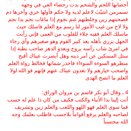
أحضانها اللحم والشحم بدت رحضاء العي في وجهه
تسمرمن اشيْبَ لاعلم لديه ولا حكم فأولها خزي وآخرها ذم
فصحبتهم زين وخلطتهم غنم نجوم إذا ماغاب نجم بدا نجم
ولا لاح من غيب الأمور لنا رسم مع العلم فاسلك حيث
ماسلك العلم ففيه جلاء للقلوب من العمى فإني رأيت
الجهل يزري بأهله يعد كبير القوم وهو صغيرهم وأي رجاء
في امرئ شاب رأسه يروح ويغدو الدهر صاحب بطنة إذا
سئل المسكين عن أمر دينه وهل أبصرت عيناك أقبح
منظرهو السوءة السوءاء فاحذر شماتها فخالط رواة العلم
واصحب خيارهم ولا تعدون عيناك عنهم فإنهم فو الله لولا
العلم ما اتضح الهدى
4 ـ وقال أبو بكر قاسم بن مروان الوراق:
أتت إلينا بذا الأنباء والكتب فكيف من كان ذا علم له حسب
فما سوى العلم فهو اللهو واللعب والعلم زين وتشريف
لصاحبه والعلم يرفع أقواماً بلاحسب فاطلب بعلمك وجه
الله محتسباً