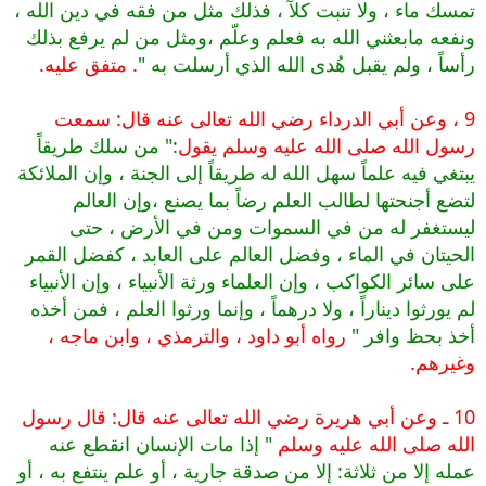
تمسك ماء ، ولا تنبت كلآً ، فذلك مثل من فقه في دين الله ،
ونفعه مابعثني الله به فعلم وعلّم ،ومثل من لم يرفع بذلك
رأساً ، ولم يقبل هُدى الله الذي أرسلت به "
. متفق عليه.
9 ، وعن أبي الدرداء رضي الله تعالى عنه قال: سمعت
رسول الله صلى الله عليه وسلم يقول
:" من سلك طريقاً
يبتغي فيه علماً سهل الله له طريقاً إلى الجنة ، وإن الملائكة
لتضع أجنحتها لطالب العلم رضاً بما يصنع ،وإن العالم
ليستغفر له من في السموات ومن في الأرض ، حتى
الحيتان في الماء ، وفضل العالم على العابد ، كفضل القمر
على سائر الكواكب ، وإن العلماء ورثة الأنبياء ، وإن الأنبياء
لم يورثوا ديناراً ، ولا درهماً ، وإنما ورثوا العلم ، فمن أخذه
أخذ بحظ وافر "
رواه أبو داود ، والترمذي ، وابن ماجه ،
وغيرهم.
10 ـ وعن أبي هريرة رضي الله تعالى عنه قال: قال رسول
الله صلى الله عليه وسلم
" إذا مات الإنسان انقطع عنه
عمله إلا من ثلاثة: إلا من صدقة جارية ، أو علم ينتفع به ، أو