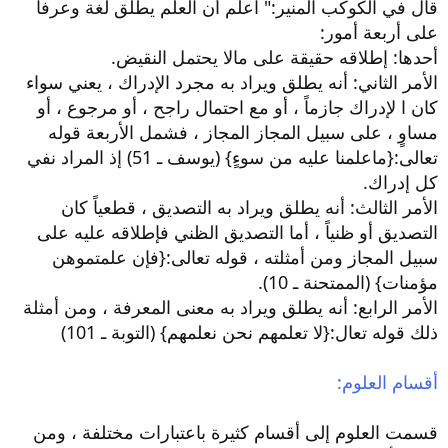
قال في الكوكب المنير:" اعلم أن العلم يطلق لغة وعرفاً
على أربعة أمور:
أحدها: إطلاقه حقيقة على مالا يحتمل النقيض.
الأمر الثاني: أنه يطلق ويراد به مجرد الإدراك ، يعني سواء
كان ا لإدراك جازماً ، أو مع احتمال راجح ، أو مرجوع ، أو
مساوٍ ، على سبيل المجاز المجاز ، فشمل الأربعة قوله
تعالى:{ماعلمنا عليه من سوءٍ} (يوسف ـ 51) إذ المراد نفي
كل إدراك.
الأمر الثالث: أنه يطلق ويراد به التصديق ، قطعياً كان
التصديق أو ظنياً ، أما التصديق الظني فإطلاقه عليه على
سبيل المجاز ومن أمثلته ، قوله تعالى:{فإن علمتموهن
مؤمنات} (الممتحنة ـ 10).
الأمر الرابع: أنه يطلق ويراد به معنى المعرفة ، ومن أمثلة
ذلك قوله تعال:{لا تعلمهم نحن نعلمهم} (التوبة ـ 101)
أقسام العلوم:
قسمت العلوم إلى أقسام كثيرة باعتبارات مختلفة ، ومن