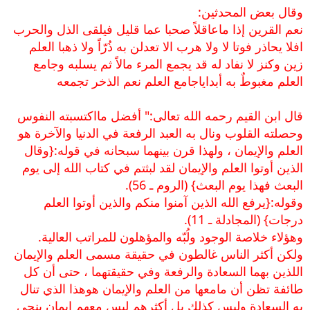
وقال بعض المحدثين:
نعم القرين إذا ماعاقلاً صحبا عما قليل فيلقى الذل والحرب
افلا يحاذر فوتا لا ولا هرب الا تعدلن به ذُرّاً ولا ذهبا العلم
زين وكنز لا نفاد له قد يجمع المرء مالاً ثم يسلبه وجامع
العلم مغبوطٌ به أبداياجامع العلم نعم الذخر تجمعه
قال ابن القيم رحمه الله تعالى:" أفضل مااكتسبته النفوس
وحصلته القلوب ونال به العبد الرفعة في الدنيا والآخرة هو
العلم والإيمان ، ولهذا قرن بينهما سبحانه في قوله
:{وقال
الذين أوتوا العلم والإيمان لقد لبثتم في كتاب الله إلى يوم
البعث فهذا يوم البعث}
(الروم ـ 56).
وقوله
:{يرفع الله الذين آمنوا منكم والذين أوتوا العلم
درجات}
(المجادلة ـ 11).
وهؤلاء خلاصة الوجود ولُبّه والمؤهلون للمراتب العالية.
ولكن أكثر الناس غالطون في حقيقة مسمى العلم والإيمان
اللذين بهما السعادة والرفعة وفي حقيقتهما ، حتى أن كل
طائفة تظن أن مامعها من العلم والإيمان هوهذا الذي تنال
به السعادة وليس كذلك بل أكثرهم ليس معهم إيمان ينجي