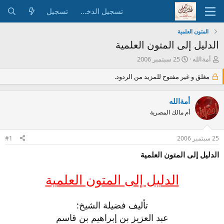
تسجيل الدخول
تسجيل
المتون العلمية
الدليل إلى المتون العلمية
ب
ت
أمةالله
25 سبتمبر 2006
ا
ا
د
ر
مغلق و غير مفتوح للمزيد من الردود.
ئ
ي
ا
خ
أمةالله
ل
ا
م
ل
أم مالك المصرية
و
ب
ض
د
25 سبتمبر 2006
#1
و
ء
ع
الدليل إلى المتون العلمية
الدليل إلى المتون العلمية
تأليف فضيلة الشيخ:
عبد العزيز بن إبراهيم بن قاسم