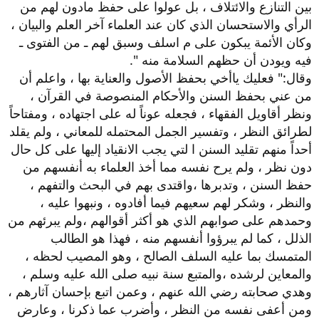
بين التنازع والائتلاف ، بل عولوا على حفظ مادون لهم من
الرأي والاستحسان الذي كان عند العلماء آخر العلم والبيان ،
وكان الأئمة يبكون على م اسلف وسبق لهم ـ من الفتوى ـ
فيه ويودن أن حظهم السلامة منه ".
وقال:" فعليك ياأخي بحفظ الأصول والعناية بها ، واعلم أن
من عني بحفظ السنن والأحكام المنصوصة في القرآن ،
ونظر أقاويل الفقهاء ، فجعله عوناً له على اجتهاده ، ومفتاحاً
لطرائق النظر ، وتفسير الجمل المحتمله للمعاني ، ولم يقلد
أحداً منهم تقليد السنن ا لتي يجب الانقياد إليها على كل حال
دون نظر ، ولم يرح نفسه مما أخذ العلماء به أنفسهم من
حفظ السنن ، وتدبرها ،واقتدى بهم في البحث والتفهم ،
والنظر ، وشكر لهم سعيهم فيما أفادوه ، ونبهوا عليه ،
وحمدهم على صوابهم الذي هو أكثر أقوالهم ،ولم يبرئهم من
الذلل ، كما لم يبرؤوا أنفسهم منه ، فهذا هو الطالب
المتمسك بما عليه السلف الصالح ، وهو المصيب لحظه ،
والمعاين لرشده ،والمتبع سنة نبيه صلى الله عليه وسلم ،
وهدي صحابته رضي الله عنهم ، وعمن اتبع بإحسان آثارهم ،
ومن أعفى نفسه من النظر ، وأضرب عما ذكرنا ، وعارض