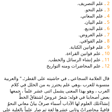
2 ـ
علم التصريف.
3 ـ
علم النحو.
4 ـ
علم المعاني.
5 ـ
علم البيان.
6 ـ
علم البديع.
7 ـ
علم العروض.
8 ـ
علم القوافي.
9 ـ
علم قوانين الكتابة.
10 ـ
علم قوانين القراءة.
11 ـ
علم إنشاء الرسائل والخطب.
12 ـ
علم المحاضرات ومنه التواريخ
قال العلامة السجاعي ـ في حاشيته على القطر:ـ " والعربية
منسوبة للعرب ،وهي علم يحترز به من الخلل في كلام
العرب ، وهو بهذا المعنى يشمل اثنى عشر علماً ، جمعها
بعض أصحابنا في قوله: شعرٌ عروضُ اشتقاقُ الخطُّ
إنشاءُتلك العلوم لها الآداب أسماء صرفٌ بيانٌ معاني النحوُ
قافيةٌ محاضراتٌ وثاني عشرها لغة ثم صار علماً بالغلبة على