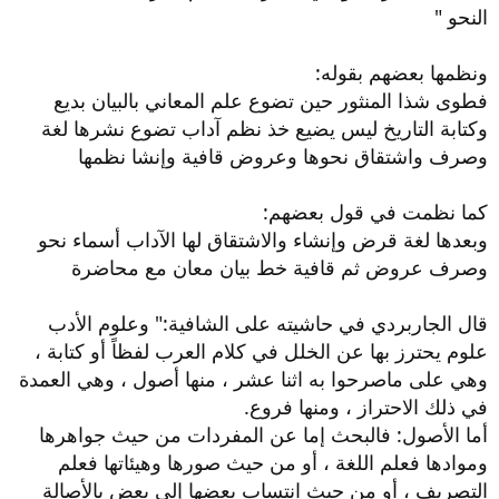
النحو "
ونظمها بعضهم بقوله:
فطوى شذا المنثور حين تضوع علم المعاني بالبيان بديع
وكتابة التاريخ ليس يضيع خذ نظم آداب تضوع نشرها لغة
وصرف واشتقاق نحوها وعروض قافية وإنشا نظمها
كما نظمت في قول بعضهم:
وبعدها لغة قرض وإنشاء والاشتقاق لها الآداب أسماء نحو
وصرف عروض ثم قافية خط بيان معان مع محاضرة
قال الجاربردي في حاشيته على الشافية:" وعلوم الأدب
علوم يحترز بها عن الخلل في كلام العرب لفظاً أو كتابة ،
وهي على ماصرحوا به اثنا عشر ، منها أصول ، وهي العمدة
في ذلك الاحتراز ، ومنها فروع.
أما الأصول: فالبحث إما عن المفردات من حيث جواهرها
وموادها فعلم اللغة ، أو من حيث صورها وهيئاتها فعلم
التصريف ، أو من حيث انتساب بعضها إلى بعض بالأصالة