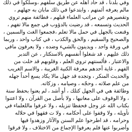
وفي بلدنا ، قد حاد أهله عن طريق سلفهم ،وسلكوا في ذلك
مالم يعرفه أئمتهم ، وابتدعوا في ذلك مابان به جهلهم ،
وتقصيرهم عن مراتب العلماء قبلهم ، فطائفة منهم تروي
الحديث وتسمعه ، قد رضيت بالدؤوب في جمع مالا تفهم ،
وقنعت بالجهل في حمل مالا تعلم ،فجمعوا الغث والسمين ،
والصحيح والسقيم ، والحق والكذب ، في كتاب واحد ، وربما
في ورقة واحد ، ويدينون بالشيء وضده ، ولا يعرفون مافي
ذلك عليهم ، قد شغلوا أنفسهم بالاستكثار ، عن التدبر
والاعتبار ، فألسنتهم تروي العلم ، وقلوبهم قد خلت من
الفهم ، غاية أحدهم معرفة الكنية الغريبة ، والاسم الغريب
والحديث المنكر ، وتجده قد جهل مالا يكاد يسع أحداً جهله
من علم صلاته ، وحجّه ، وصيامه ، وزكاته.
وطائفة هي في الجهل كتلك ، أو أشد ، لم يعنوا بحفظ سنة
، ولا الوقوف على معانيها ، ولا بأصل من القرآن ، ولا اعتنوا
بكتاب الله عز وجل فحفظا تنزيله ، ولا عرفوا ماللعلماء في
تأويله ، ولا وقفوا على أحكامه ، ولا ت فقهوا في حلاله
وحرامه ، قد اطرحوا علم السنن والآثار وزهدوا فيها
وأضربوا عنها فلم يعرفوا الإجماع من الاختلاف ، ولا فرقوا