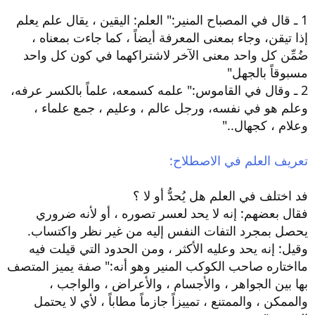
1 ـ قال في المصباح المنير:" العلم: اليقين ، يقال علم يعلم
إذا تيقن، وجاء بمعنى المعرفة أيضاً ، كما جاءت بمعناه ،
ضُمِّن كل واحد معنى الآخر لاشتراكهما في كون كل واحد
مسبوقاً بالجهل"
2 ـ وقال في القاموس:" علمه كسمعه، علماً بالكسر عرفه،
وعلم هو في نفسه، ورجل عالم ، وعليم ، جمع علماء ،
وعلام ، كجهال.."
تعريف العلم في الاصطلاح:
فد اختلف في العلم هل يُحدُّ أو لا ؟
فقال بعضهم: إنه لا يحد لعسر تصوره ، أو لأنه ضروري
يحصل بمجرد التفات النفس إليه من غير نظر واكتساب.
وقيل: إنه يحد وعليه الأكثر ، ومن الحدود التي قيلت فيه
مااختاره صاحب الكوكب المنير وهو أنه:" صفة يميز المتصف
بها بين الجواهر ، والأجسام ، والأعراض ، والواجب ،
والممكن ، والممتنع ، تمييزاً جازماً مطاباً ، لأي لا يحتمل