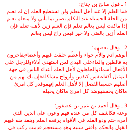
1 ـ قول صالح بن جناح:
فما العلم إلا عند أهل التعلم ولن تستطيع العلم إن لم تعلم
من الحلة الحسناء عند التكلم بصير بما يأتي ولا متعلم تعلم
إذا ماكنت ليس بعالم تعلم فإن العلم زين لأهله تعلم فإن
العلم أزين بالفتى ولا خير فيمن راح ليس بعالم
2 ـ وقال بعضهم:
أبوهم آدم والأم حواء وأعظُم خلقت فيهم وأعضاءيفاخرون
به فالطين والماءعلى الهدى لمن استهدى أدلاءوللرجل على
الأفعال أسماءوالجاهلون لأهل العلم أعداء الناس في جهة
التمثيل أكفاءنفس كنفس وأرواح مشاكلةفإن يك لهم من
أصلهم حسبماالفضل إلا لأهل العلم إنهموقدر كل امرئ
ماكان يحسنهوضد كل امرئ ماكان يجهله
3 ـ وقال أحمد بن عمر بن عصفور:
وعنه فكاشف كل من عنده فهم وعون على الدين الذي
أمره حتم وذو العلم في الأقوام يرفعه العلم وينفذ منه فيهم
القول والحكم وأفنى سنيه وهو مستعجم فدمت ركب في