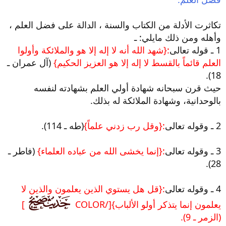
تكاثرت الأدلة من الكتاب والسنة ، الدالة على فضل العلم ،
وأهله ومن ذلك مايلي: ـ
1 ـ قوله تعالى
:{شهد الله أنه لا إله إلا هو والملائكة وأولوا
العلم قائماً بالقسط لا إله إلا هو العزيز الحكيم}
(آل عمران ـ
18).
حيث قرن سبحانه شهادة أولي العلم بشهادته لنفسه
بالوحدانية، وشهادة الملائكة له بذلك.
2 ـ وقوله تعالى
:{وقل رب زدني علماً}
(طه ـ 114).
3 ـ وقوله تعالى
:{إنما يخشى الله من عباده العلماء}
(فاطر ـ
28).
4 ـ وقوله تعالى
:{قل هل يستوي الذين يعلمون والذين لا
يعلمون إنما يتذكر أولو الألباب}[/COLOR
]
(الزمر ـ 9).