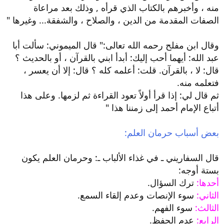
منه ، وأخبرهم بالكتاب الذي قرأه , وذلك بعد مراعاة
الصفات المقدمة من الدين ، والصلاح ، والشفقة... وغيرها "
وقال ابن مفلح رحمه الله تعالى:" قال الميموني: سألت أبا
عبد الله: أيهما أحب إليك: أبدأ ابني بالقرآن ، أو بالحديث ؟
قال: لا ، بالقرآن. قلت: أعلمه كله ؟ قال: إلا أن يعسر ،
فتعلمه منه.
ثم قال لي: إذا قرأ أولاً تعود القراءة ثم لزمها. وعلى هذا
أتباع الإمام أحمد إلى زمننا هذا "
بعض أسباب حرمان العلم:
قال السفاريني ـ في غذاء الألباب ـ: وحرمان العلم يكون
بستة أوجه:
أحدها:
ترك السؤال.
الثاني:
سوء الإنصات وعدم إلقاء السمع.
الثالث:
سوء الفهم.
الرابع:
عدم الحفظ.