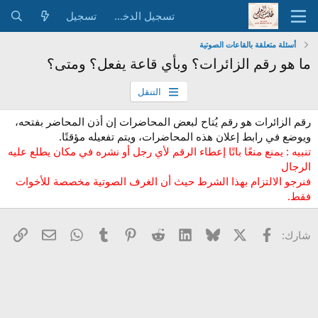
تسجيل الدخول
تسجيل
أسئلة متعلقة بالقاعات الصوتية
ما هو رقم الزائرات؟ وبأي قاعة يفعل؟ ومتى؟
التنقل
رقم الزائرات هو رقم يُتاح لبعض المحاضرات إن أذن المحاضر بفتحه،
ويوضع في رابط إعلان هذه المحاضرات، ويتم تفعيله مؤقتًا.
تنبيه : يمنع منعًا باتًا إعطاء الرقم لأي رجل أو نشره في مكان يطلع عليه
الرجال
فنرجو الالتزام بهذا الشرط حيث أن الغرف الصوتية مخصصة للأخوات
فقط.
X
فيسبوك
Bluesky
LinkedIn
Reddit
Pinterest
Tumblr
WhatsApp
الرا
البريد الإل
شارك: