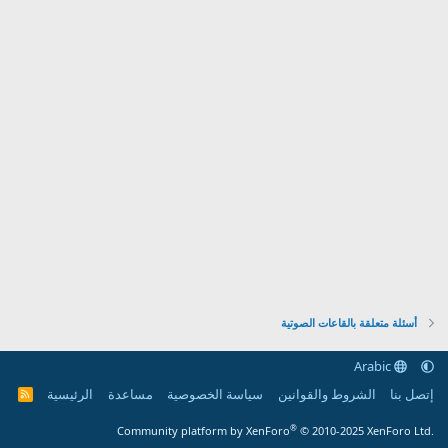
أسئلة متعلقة بالقاعات الصوتية
Arabic
إتصل بنا
الشروط والقوانين
سياسة الخصوصية
مساعدة
الرئيسية
R
S
S
®
Community platform by XenForo
© 2010-2025 XenForo Ltd.