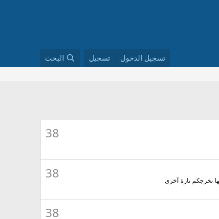
تسجيل الدخول
تسجيل
البحث
38
38
نها نخرجكم تارة آخرى
38