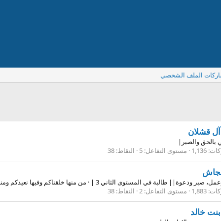
اركات الملف الشخصي
آل قشلان
 بالحق والصبر|
كات
1,136
مستوى التفاعل
5
النقاط
38
بجاش
مل، صبر ودعوة|| طالبة في المستوى الثاني 3 |
·
من
منها خلقناكم وفيها نعيدكم وم
كات
1,883
مستوى التفاعل
2
النقاط
38
بنت خالد