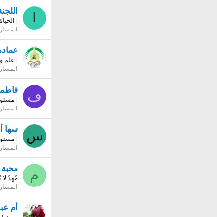
اللجن
ا
|الحياة
المشار
عمادة
|علم و
المشار
فاطمة
ف
|مسئولة
المشار
سها أ
س
|مسئولة
المشار
محبة ك
م
جُهدٌ لا
المشار
أم عب