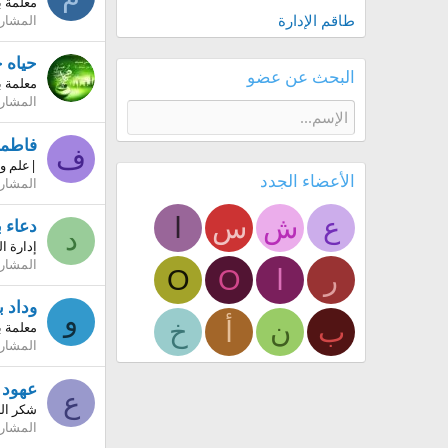
معلمة ب
طاقم الإدارة
المشار
حياه 
البحث عن عضو
معلمة بم
المشار
فاطمة
ف
|علم وع
الأعضاء الجدد
المشار
ع
ش
س
ا
دعاء 
د
إدارة ا
المشار
ر
ا
O
O
وداد 
و
ب
ن
أ
خ
معلمة ب
المشار
عهود 
ع
شكر الل
المشار