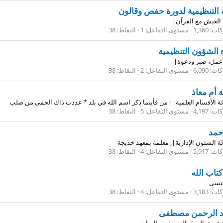
ة التنظيمية لدورة حفص وقالون
 العيش مع القرآن|
كات
1,360
مستوى التفاعل
1
النقاط
38
 الشؤون التنظيمية
عمل، صبر ودعوة|
كات
6,090
مستوى التفاعل
2
النقاط
38
 أم معاذ
 الأقسام العلمية|
·
من
فأينما ذكر اسم الله في بلد * عددت ذاك الحمى من صلب
كات
4,197
مستوى التفاعل
5
النقاط
38
حمد
 الشئون الإدارية|, معلمة بمعهد خديجة
كات
5,917
مستوى التفاعل
4
النقاط
38
تاب الله
 يُنسى
كات
3,183
مستوى التفاعل
4
النقاط
38
د الرحمن مصطفى