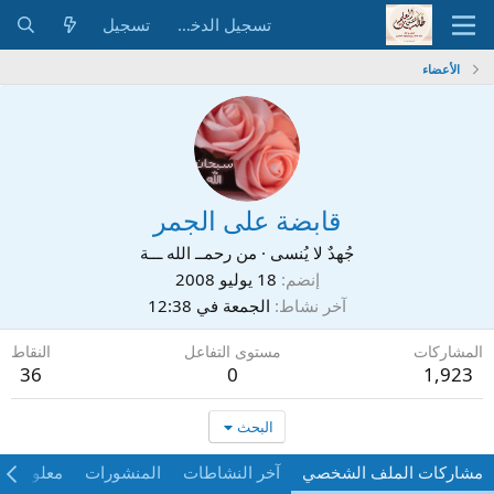
تسجيل الدخول
تسجيل
الأعضاء
قابضة على الجمر
جُهدٌ لا يُنسى
·
من
رحمــ الله ـــة
إنضم
18 يوليو 2008
آخر نشاط
الجمعة في 12:38
المشاركات
مستوى التفاعل
النقاط
36
0
1,923
البحث
مشاركات الملف الشخصي
آخر النشاطات
المنشورات
معلومات