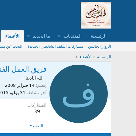
الرئيسية
المنتديات
ما الجديد
الأعضاء
الزوار الحاليين
مشاركات الملف الشخصي الجديدة
البحث عن مش
الرئيسية
الأعضاء
فريق العمل الفن
ف
~ لله أيادينا ~
إنضم
14 فبراير 2008
آخر نشاط
31 يوليو 2015
المشاركات
39
البحث