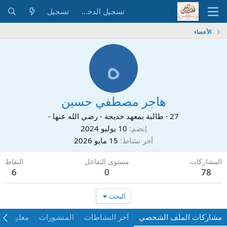
تسجيل الدخول
تسجيل
الأعضاء
ه
هاجر مصطفي حسين
27
·
طالبة بمعهد خديجة - رضي الله عنها -
إنضم
10 يوليو 2024
آخر نشاط
15 مايو 2026
المشاركات
مستوى التفاعل
النقاط
6
0
78
البحث
مشاركات الملف الشخصي
آخر النشاطات
المنشورات
معلومات