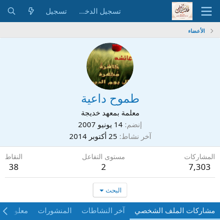
تسجيل الدخول
تسجيل
الأعضاء
طموح داعية
معلمة بمعهد خديجة
إنضم
14 يونيو 2007
آخر نشاط
25 أكتوبر 2014
المشاركات
مستوى التفاعل
النقاط
38
2
7,303
البحث
مشاركات الملف الشخصي
آخر النشاطات
المنشورات
معلومات