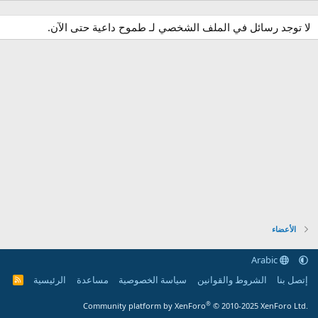
لا توجد رسائل في الملف الشخصي لـ طموح داعية حتى الآن.
الأعضاء
Arabic
إتصل بنا
الشروط والقوانين
سياسة الخصوصية
مساعدة
الرئيسية
R
S
S
®
Community platform by XenForo
© 2010-2025 XenForo Ltd.