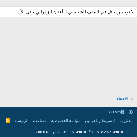
لا توجد رسائل في الملف الشخصي لـ أفنان الزهراني حتى الآن.
الأعضاء
Arabic
إتصل بنا
الشروط والقوانين
سياسة الخصوصية
مساعدة
الرئيسية
R
S
S
®
Community platform by XenForo
© 2010-2025 XenForo Ltd.