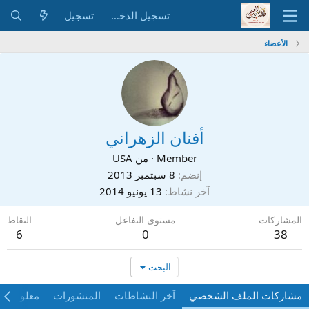
تسجيل الدخول
تسجيل
الأعضاء
أفنان الزهراني
Member
·
من
USA
إنضم
8 سبتمبر 2013
آخر نشاط
13 يونيو 2014
المشاركات
مستوى التفاعل
النقاط
6
0
38
البحث
مشاركات الملف الشخصي
آخر النشاطات
المنشورات
معلومات