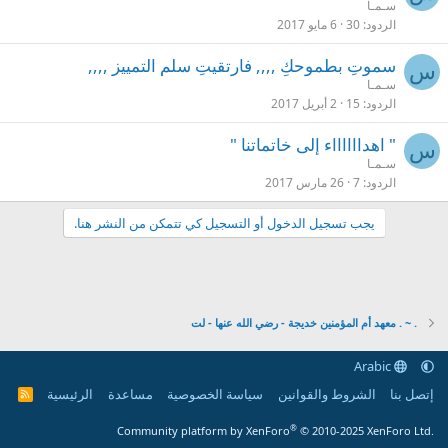
سـمـا
الردود
30
6 مايو 2017
سموتِ بطموحكِ ,,,, فارتقيتِ سلم التمييز ,,,,
س
سـمـا
الردود
15
2 أبريل 2017
" اهدااااااء إلى خاتماتنا "
س
سـمـا
الردود
7
26 مارس 2017
يجب تسجيل الدخول أو التسجيل كي تتمكن من النشر هنا.
. ~ . معهد أم المؤمنين خديجة - رضي الله عنها - لت
Arabic
إتصل بنا
الشروط والقوانين
سياسة الخصوصية
مساعدة
الرئيسية
R
S
S
®
Community platform by XenForo
© 2010-2025 XenForo Ltd.