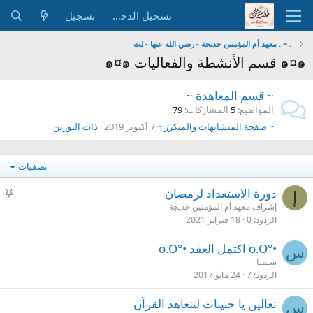
تسجيل الدخول
تسجيل
. ~ . معهد أم المؤمنين خديجة - رضي الله عنها - لت
๑¤๑ قسم الأنشطة والفعاليات ๑¤๑
~ قسم المعاهدة ~
المواضيع
5
المشاركات
79
~ صفحة المتشابهات والمتكرر ~
7 أكتوبر 2019
ذات النورين
تصفيات
م
دورة الاستعداد لرمضان
إ
ث
إشراف معهد أم المؤمنين خديجة
الردود
0
18 فبراير 2021
ب
ت
•°o.O اكتمل العقد •°o.O
س
سـمـا
الردود
7
24 مايو 2017
تعالين يا حبيبات لنتعاهد القرآن
س