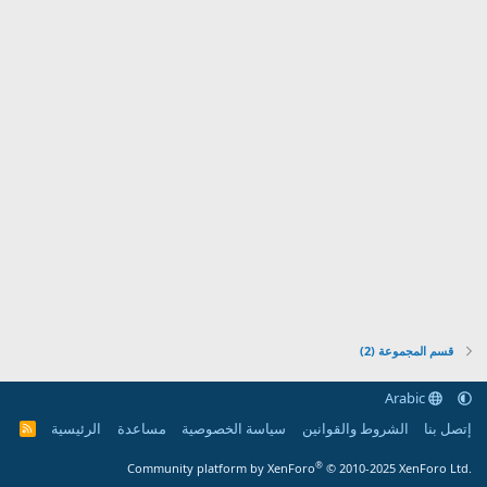
قسم المجموعة (2)
Arabic
إتصل بنا
الشروط والقوانين
سياسة الخصوصية
مساعدة
الرئيسية
R
S
S
®
Community platform by XenForo
© 2010-2025 XenForo Ltd.