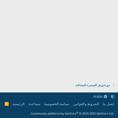
دورة ورش الميسرة للمبتدئات
Arabic
إتصل بنا
الشروط والقوانين
سياسة الخصوصية
مساعدة
الرئيسية
R
S
S
®
Community platform by XenForo
© 2010-2025 XenForo Ltd.