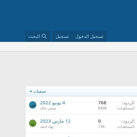
تسجيل الدخول
تسجيل
البحث
تصفيات
الردود
768
4 يونيو 2022
ض
المشاهدات
840K
ضحى خالد
الردود
0
12 مارس 2023
ن
المشاهدات
13K
نهاد احمد