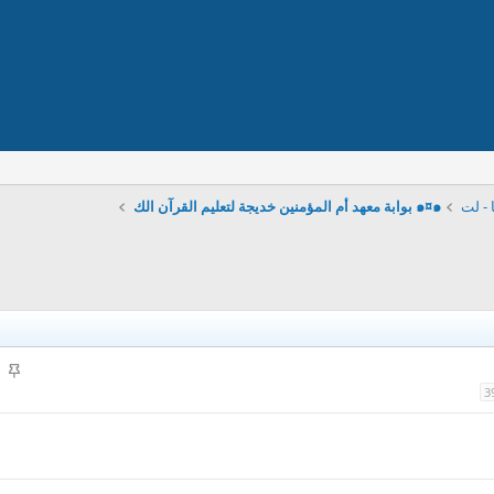
 - لت
๑¤๑ بوابة معهد أم المؤمنين خديجة لتعليم القرآن الك
م
ث
3
ب
ت