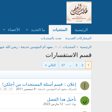
الرئيسية
المنتديات
ما الجديد
الأعضاء
المشاركات الجديدة
بحث بالمنتديات
الرئيسية
المنتديات
. ~ . معهد أم المؤمنين خديجة - رضي الله عنها
قسم الاستفسارات
1
2
3
...
27
التالي
إعلان :: قسم أسئلة المستجدات من أجلكن!
إ
إشراف معهد أم المؤمنين خديجة
9 ديسمبر 2011
9
38
37
تأجيل هذا الفصل
ن
نهاد احمد
12 مارس 2023