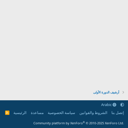
أرشيف الدورة الأولى
Arabic
إتصل بنا
الشروط والقوانين
سياسة الخصوصية
مساعدة
الرئيسية
R
S
S
®
Community platform by XenForo
© 2010-2025 XenForo Ltd.