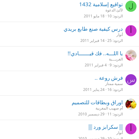
تواقيع إسلامية 1432
ل
لآلئ الدعوة
الردود
10
18 مايو 2011
درس كيفية صنع طابع بريدي
أ
أنوار
الردود
25
14 فبراير 2011
يا اللـــه.. فك قيـــــــادي!!
الغريـــبة
الردود
9
4 فبراير 2011
فرش روعة ..
س
سمية ممتاز
الردود
16
24 يناير 2011
اوراق وبطاقات للتصميم
أم صهيب المغربية
الردود
11
29 ديسمبر 2010
▒ سكرابز ورد ▒
أ
أنوار
الردود
10
29 ديسمبر 2010