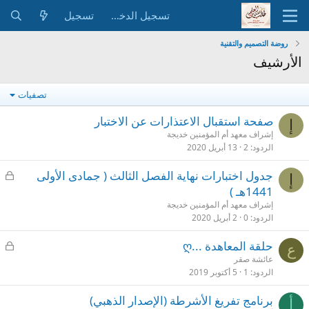
تسجيل الدخول
تسجيل
روضة التصميم والتقنية
الأرشيف
تصفيات
صفحة استقبال الاعتذارات عن الاختبار
إ
إشراف معهد أم المؤمنين خديجة
الردود
2
13 أبريل 2020
م
جدول اختبارات نهاية الفصل الثالث ( جمادى الأولى
إ
غ
1441هـ )
ل
إشراف معهد أم المؤمنين خديجة
ق
الردود
0
2 أبريل 2020
م
حلقة المعاهدة ...ღ
ع
غ
عائشة صقر
الردود
1
5 أكتوبر 2019
ل
ق
برنامج تفريغ الأشرطة (الإصدار الذهبي)
أ