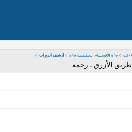
 - لت
๑¤๑ الأقســـام الـعـلـمـيـة ๑¤๑
أرشيف الدورات
ريق الأزرق ـ رحمه