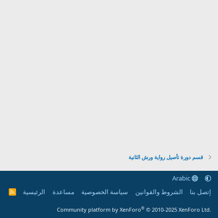
قسم دورة تأصيل رواية ورش الثانية
Arabic
إتصل بنا
الشروط والقوانين
سياسة الخصوصية
مساعدة
الرئيسية
R
S
S
®
Community platform by XenForo
© 2010-2025 XenForo Ltd.